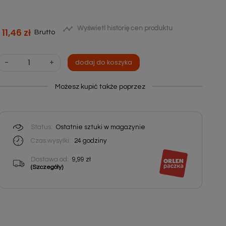

Wyświetl historię cen produktu
11,46 zł
Brutto
-
+
dodaj do koszyka
Możesz kupić także poprzez
Status:
Ostatnie sztuki w magazynie
Czas wysyłki:
24
godziny
Dostawa od:
9,99 zł
(Szczegóły)