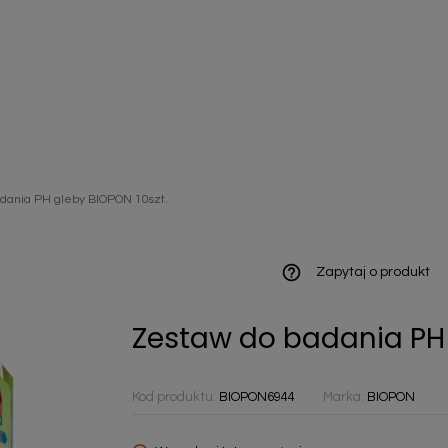
ieniczne
dania PH gleby BIOPON 10szt.
norazowe
kowaniowe
help_outline
Zapytaj o produkt
Zestaw do badania PH 
szystkie
Kod produktu:
BIOPON6944
Marka:
BIOPON