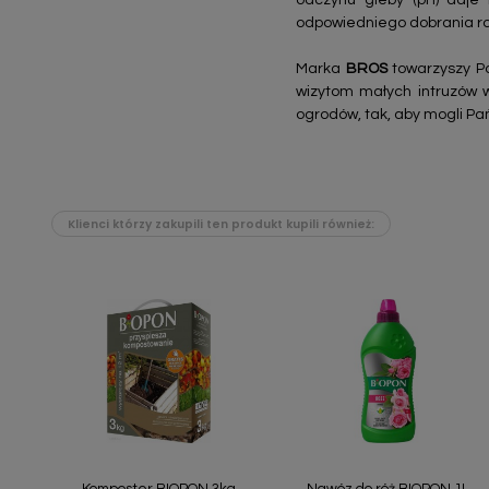
odczynu gleby (pH) daje 
odpowiedniego dobrania rod
Marka
BROS
towarzyszy Pa
wizytom małych intruzów 
ogrodów, tak, aby mogli Pa
Klienci którzy zakupili ten produkt kupili również:
Szybki podgląd
Szybki podgląd


Komposter BIOPON 3kg
Nawóz do róż BIOPON 1L