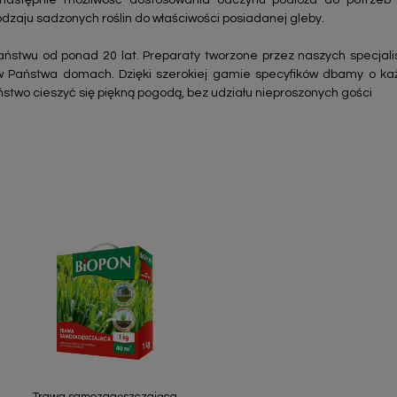
następnie możliwość dostosowania odczynu podłoża do potrzeb z
zaju sadzonych roślin do właściwości posiadanej gleby.
ństwu od ponad 20 lat. Preparaty tworzone przez naszych specjal
w Państwa domach. Dzięki szerokiej gamie specyfików dbamy o ka
ństwo cieszyć się piękną pogodą, bez udziału nieproszonych gości
Szybki podgląd

Trawa samozagęszczająca