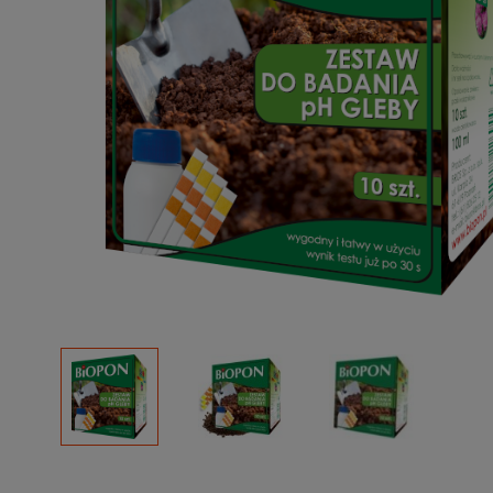
Podłoża
Pozostałe
Środki ochrony roślin
Środki ochrony roślin dla profesjonalistów
Zobacz wszystkie
Zobacz wszystkie