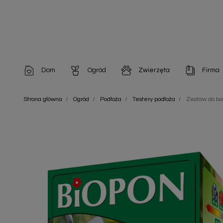
Dom
Ogród
Zwierzęta
Firma
Artykuły dekoracyjne
Chemia do architektury ogrodowej
Szampony i odżywki
Artykuły Hig
Strona główna
Ogród
Podłoża
Testery podłoża
Zestaw do ba
Artykuły do pielęgnacji
Chemia do oczek wodnych
Środki na pasożyty
Artykuły jed
Artykuły gospodarstwa domowego
Doniczki i pojemniki
Karmy i Przekąski dla Kotów
Artykuły opa
Artykuły higieniczne
Odstraszacze owadów
Chusteczki nawilżane
Artykuły jednorazowe
Odstraszacze zwierząt
Zobacz w
Artykuły opakowaniowe
Nawozy i preparaty
Zobacz wszystkie
Chemia gospodarcza
Narzędzia ogrodnicze
Nasiona