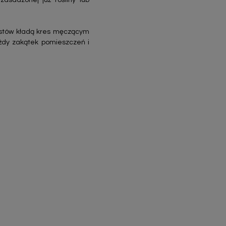
asadzonej już rośliny lub
istów kładą kres męczącym
żdy zakątek pomieszczeń i