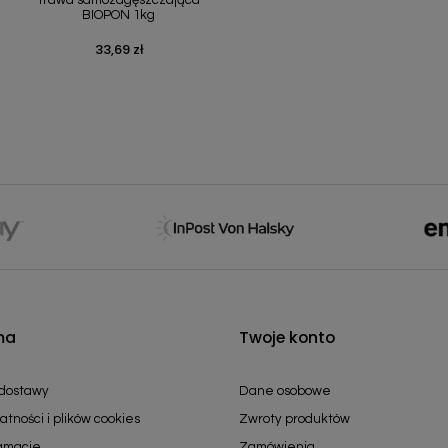
BIOPON 1kg
33,69 zł
Cena
ma
Twoje konto
 dostawy
Dane osobowe
atności i plików cookies
Zwroty produktów
lamacje
Zamówienia