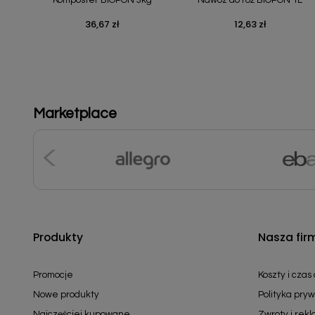
36,67 zł
12,63 zł
Cena
Cena
Marketplace
Produkty
Nasza fir
Promocje
Koszty i czas
Nowe produkty
Polityka pryw
Najczęściej kupowane
Zwroty i rek