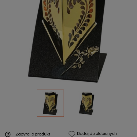
help_outline
Dodaj do ulubionych
Zapytaj o produkt