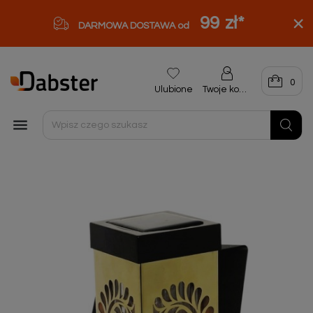
99 zł
*
DARMOWA DOSTAWA od
0
Ulubione
Twoje konto
