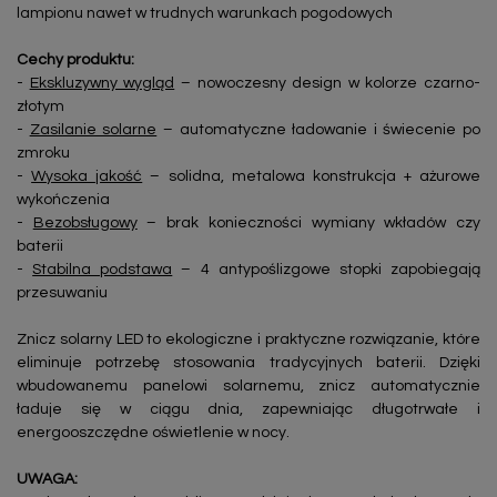
lampionu nawet w trudnych warunkach pogodowych
Cechy produktu:
-
Ekskluzywny wygląd
– nowoczesny design w kolorze czarno-
złotym
-
Zasilanie solarne
– automatyczne ładowanie i świecenie po
zmroku
-
Wysoka jakość
– solidna, metalowa konstrukcja + ażurowe
wykończenia
-
Bezobsługowy
– brak konieczności wymiany wkładów czy
baterii
-
Stabilna podstawa
– 4 antypoślizgowe stopki zapobiegają
przesuwaniu
Znicz solarny LED to ekologiczne i praktyczne rozwiązanie, które
eliminuje potrzebę stosowania tradycyjnych baterii. Dzięki
wbudowanemu panelowi solarnemu, znicz automatycznie
ładuje się w ciągu dnia, zapewniając długotrwałe i
energooszczędne oświetlenie w nocy.
UWAGA: