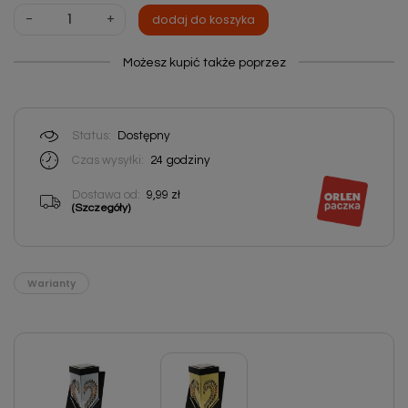
-
+
dodaj do koszyka
Możesz kupić także poprzez
Status:
Dostępny
Czas wysyłki:
24
godziny
Dostawa od:
9,99 zł
(Szczegóły)
Warianty