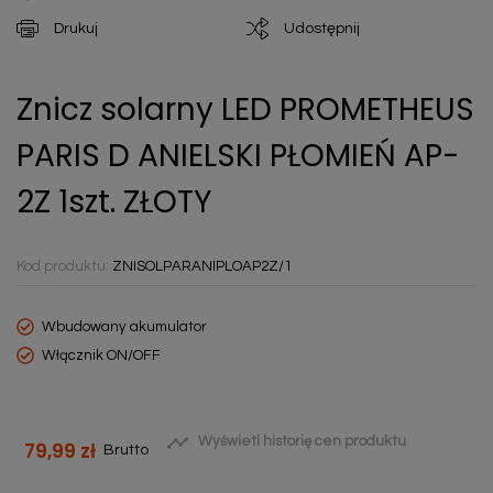
Drukuj
Udostępnij
Znicz solarny LED PROMETHEUS
PARIS D ANIELSKI PŁOMIEŃ AP-
2Z 1szt. ZŁOTY
Kod produktu:
ZNISOLPARANIPLOAP2Z/1
Wbudowany akumulator
Włącznik ON/OFF

Wyświetl historię cen produktu
79,99 zł
Brutto