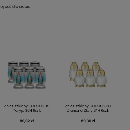
j coś dla siebie.
Szybki podgląd
Szybki podgląd


Znicz szklany BOLSIUS 3S
Znicz szklany BOLSIUS 2D
Maryja 36H 6szt.
Diamond Złoty 24H 6szt.
89,82 zł
69,36 zł
Cena
Cena