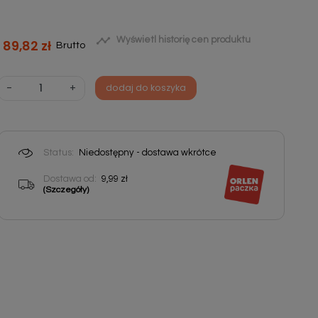

Wyświetl historię cen produktu
89,82 zł
Brutto
-
+
dodaj do koszyka
Status:
Niedostępny - dostawa wkrótce
Dostawa od:
9,99 zł
(Szczegóły)