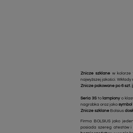
Znicze szklane
w kolorze
najwyższej jakości. Wkłady 
Znicze pakowane po 6 szt.
Seria 3S
to
lampiony
o kla
nagrobka oraz jako
symbol
Znicze szklane
Bolsius
dosk
Firma BOLSIUS jako jeden
posiada szereg atestów i