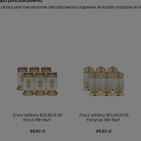
opci podczas palenia.
tóra jest nieustannie aktualizowana zapewni że każdy znajdzie w nie
Szybki podgląd
Szybki podgląd


Znicz szklany BOLSIUS 3S
Znicz szklany BOLSIUS 3S
Krzyż 36H 6szt.
Forsycje 36H 6szt.
89,82 zł
89,82 zł
Cena
Cena