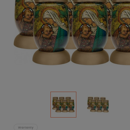
Podłoża
Pozostałe
Środki ochrony roślin
Środki ochrony roślin dla profesjonalistów
Zobacz wszystkie
Zobacz wszystkie
Warianty