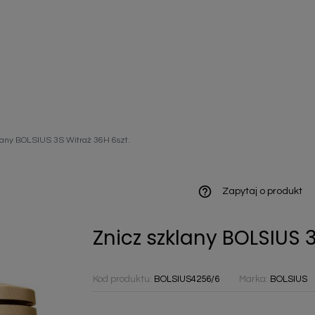
ieniczne
lany BOLSIUS 3S Witraż 36H 6szt.
norazowe
kowaniowe
help_outline
Zapytaj o produkt
Znicz szklany BOLSIUS 3
szystkie
Kod produktu:
BOLSIUS4256/6
Marka:
BOLSIUS