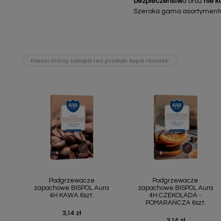
bezpieczeństw
a oraz
nie k
Szeroka gama asortymentu k
Klienci którzy zakupili ten produkt kupili również:
Szybki podgląd
Szybki podgląd


Podgrzewacze
Podgrzewacze
zapachowe BISPOL Aura
zapachowe BISPOL Aura
4H KAWA 6szt.
4H CZEKOLADA -
POMARAŃCZA 6szt.
3,14 zł
Cena
3,14 zł
Cena