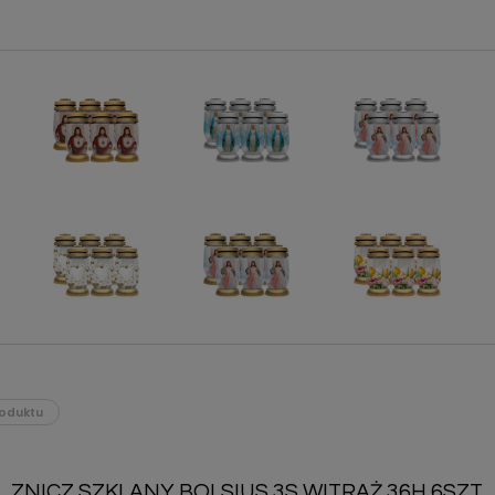
oduktu
ZNICZ SZKLANY BOLSIUS 3S WITRAŻ 36H 6SZT.