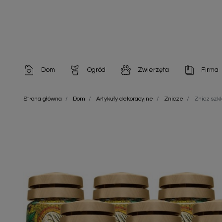
Dom
Ogród
Zwierzęta
Firma
Artykuły dekoracyjne
Chemia do architektury ogrodowej
Szampony i odżywki
Artykuły Hig
Strona główna
Dom
Artykuły dekoracyjne
Znicze
Znicz szk
Artykuły do pielęgnacji
Chemia do oczek wodnych
Środki na pasożyty
Artykuły jed
Artykuły gospodarstwa domowego
Doniczki i pojemniki
Karmy i Przekąski dla Kotów
Artykuły opa
Artykuły higieniczne
Odstraszacze owadów
Chusteczki nawilżane
Artykuły jednorazowe
Odstraszacze zwierząt
Zobacz w
Artykuły opakowaniowe
Nawozy i preparaty
Zobacz wszystkie
Chemia gospodarcza
Narzędzia ogrodnicze
Nasiona