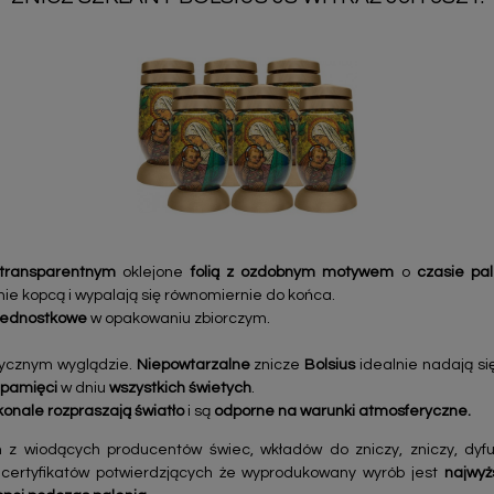
transparentnym
oklejone
folią z ozdobnym motywem
o
czasie pa
nie kopcą i wypalają się równomiernie do końca.
 jednostkowe
w opakowaniu zbiorczym.
sycznym wyglądzie.
Niepowtarzalne
znicze
Bolsius
idealnie nadają si
 pamięci
w dniu
wszystkich świetych
.
onale rozpraszają światło
i są
odporne na warunki atmosferyczne.
 z wiodących producentów świec, wkładów do zniczy, zniczy, dy
 certyfikatów potwierdzjących że wyprodukowany wyrób jest
najwyż