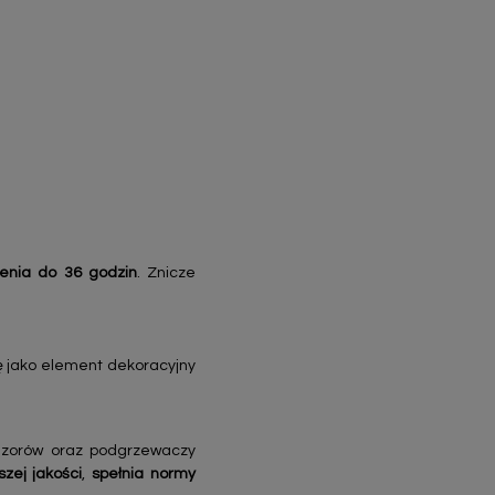
lenia do 36
godzin
. Znicze
ę jako element dekoracyjny
fuzorów oraz podgrzewaczy
szej jakości
,
spełnia normy