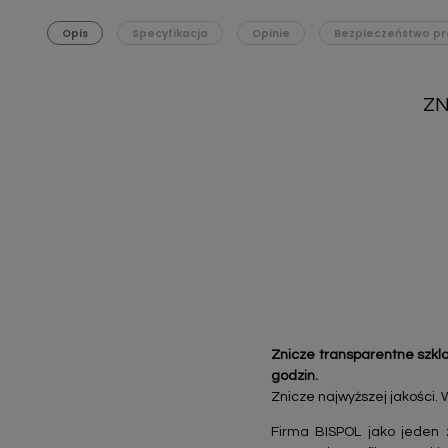
Opis
Specyfikacja
Opinie
Bezpieczeństwo pr
ZN
Znicze transparentne szk
godzin.
Znicze najwyższej jakości. 
Firma BISPOL jako jeden 