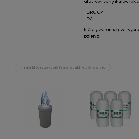
atestów i certyfikatów takic
- BRC CP
- RAL
które gwarantują, że wypr
palenia.
Klienci którzy zakupili ten produkt kupili również:
Szybki podgląd
Szybki podgląd

