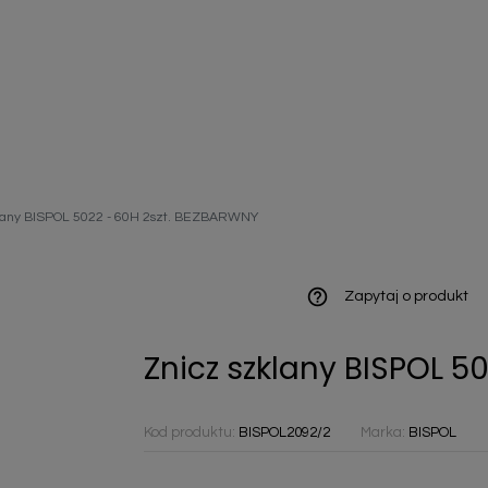
ieniczne
klany BISPOL 5022 - 60H 2szt. BEZBARWNY
norazowe
kowaniowe
help_outline
Zapytaj o produkt
Znicz szklany BISPOL 5
szystkie
Kod produktu:
BISPOL2092/2
Marka:
BISPOL