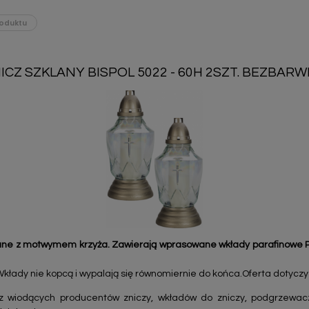
oduktu
ICZ SZKLANY BISPOL 5022 - 60H 2SZT. BEZBAR
lane z motwymem krzyża.
Zawierają wprasowane wkłady parafinowe
Wkłady nie kopcą i wypalają się równomiernie do końca.Oferta dotyczy z
z wiodących producentów zniczy, wkładów do zniczy, podgrzewac