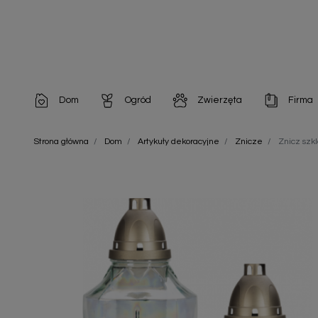
Dom
Ogród
Zwierzęta
Firma
Artykuły dekoracyjne
Chemia do architektury ogrodowej
Szampony i odżywki
Artykuły Hig
Strona główna
Dom
Artykuły dekoracyjne
Znicze
Znicz sz
Artykuły do pielęgnacji
Chemia do oczek wodnych
Środki na pasożyty
Artykuły jed
Artykuły gospodarstwa domowego
Doniczki i pojemniki
Karmy i Przekąski dla Kotów
Artykuły opa
Artykuły higieniczne
Odstraszacze owadów
Chusteczki nawilżane
Artykuły jednorazowe
Odstraszacze zwierząt
Zobacz w
Artykuły opakowaniowe
Nawozy i preparaty
Zobacz wszystkie
Chemia gospodarcza
Narzędzia ogrodnicze
Nasiona