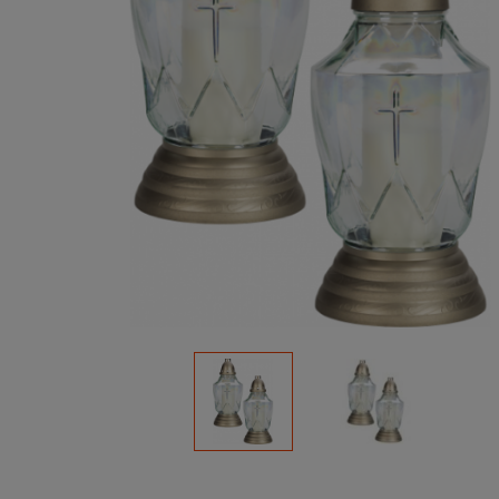
Podłoża
Pozostałe
Środki ochrony roślin
Środki ochrony roślin dla profesjonalistów
Zobacz wszystkie
Zobacz wszystkie