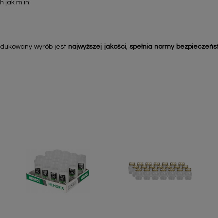
h jak m.in:
odukowany wyrób jest
najwyższej jakości
,
spełnia normy bezpieczeńs
Szybki podgląd
Szybki podgląd

