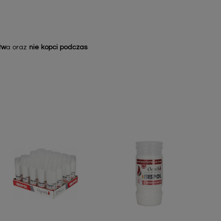
tw
a oraz
nie kopci podczas
Szybki podgląd
Szybki podgląd

