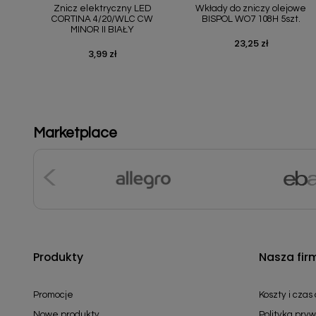
Znicz elektryczny LED
Wkłady do zniczy olejowe
CORTINA 4/20/WLC CW
BISPOL WO7 108H 5szt.
MINOR II BIAŁY
23,25 zł
Cena
3,99 zł
Cena
Marketplace
Produkty
Nasza fir
Promocje
Koszty i czas
Nowe produkty
Polityka pryw