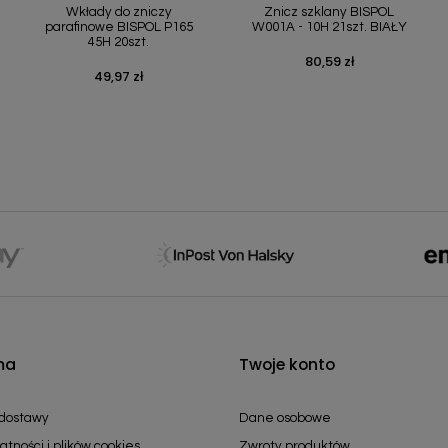
Wkłady do zniczy
Znicz szklany BISPOL
parafinowe BISPOL P165
W001A - 10H 21szt. BIAŁY
45H 20szt.
80,59 zł
Cena
49,97 zł
Cena
ma
Twoje konto
 dostawy
Dane osobowe
atności i plików cookies
Zwroty produktów