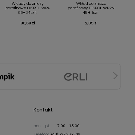
Wkłady do zniczy
Wkład do znicza
parafinowe BISPOL WP4
parafinowy BISPOL WP2N
96H 24szt.
48H 1szt.
86,68 zł
2,05 zł
Cena
Cena
Kontakt
pon. - pt.
7:00 - 15:00
Telefon:
(+48) 737 305 306