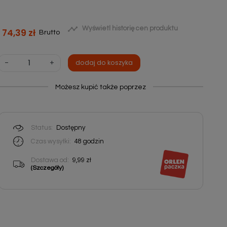

Wyświetl historię cen produktu
74,39 zł
Brutto
-
+
dodaj do koszyka
Możesz kupić także poprzez
Status:
Dostępny
Czas wysyłki:
48 godzin
Dostawa od:
9,99 zł
(Szczegóły)