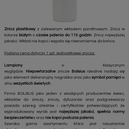
Znicz plastikowy
z zalewanym wkładem parafinowym. Znicz w
kolorze
białym
o
czasie palenia do 110
godzin
. Znicz najwyższej
jakości. Wkład nie kopci i wypala się równomiernie do końca.
Podana cena dotyczy 1 szt. jednostkowej znicza.
Lampiony
o klasycznym
wyglądzie.
Niepowtarzalne
znicze
Bolsius
idealnie nadają się
jako element dekoracyjny nagrobka oraz jako
symbol pamięci
w
dniu
wszystkich świetych
.
Firma BOLSIUS jako jeden z wiodących producentów świec,
wkładów do zniczy, zniczy, dyfuzorów oraz podgrzewaczy
posiada szereg atestów i certyfikatów potwierdzjących że
wyprodukowany wyrób jest
najwyższej jakości
,
spełnia normy
bezpieczeństw
a oraz
nie kopci podczas palenia.
Szeroka gama asortymentu która jest nieustannie