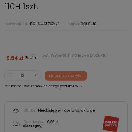
110H 1szt.
Kod produktu:
BOLSIUS87024/1
Marka:
BOLSIUS

Wyświetl historię cen produktu
9,54 zł
Brutto
-
+
dodaj do koszyka
Minimalna ilość zamówienia tego produktu to 12
Status:
Niedostępny - dostawa wkrótce
Dostawa od:
9,99 zł
(Szczegóły)