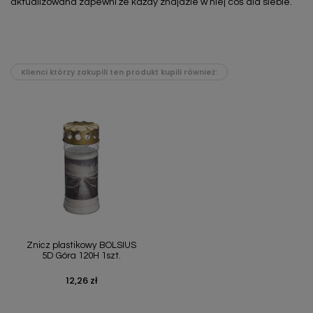
aktualizowana zapewni że każdy znajdzie w niej coś dla siebie.
Klienci którzy zakupili ten produkt kupili również:
Znicz plastikowy BOLSIUS
5D Góra 120H 1szt.
12,26 zł
Cena