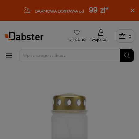
99 zł
*
DARMOWA DOSTAWA od
0
Ulubione
Twoje konto
