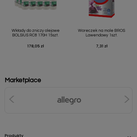
Wkłady do zniczy olejowe
Woreczek na mole BROS
BOLSIUS RC8 170H 15szt.
Lawendowy 1szt.
178,05 zł
7,31 zł
Cena
Cena
Marketplace
Produkty