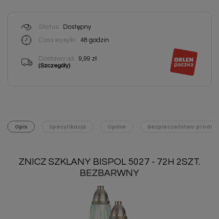
Status:
Dostępny
Czas wysyłki:
48 godzin
Dostawa od:
9,99 zł
(Szczegóły)
Opis
Specyfikacja
Opinie
Bezpieczeństwo produk
ZNICZ SZKLANY BISPOL 5027 - 72H 2SZT.
BEZBARWNY