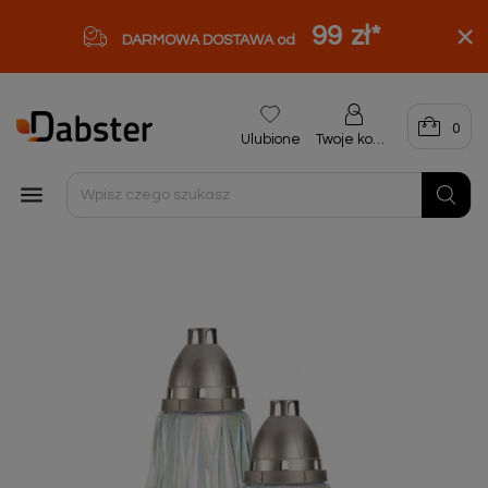
99 zł
*
DARMOWA DOSTAWA od
0
Ulubione
Twoje konto
