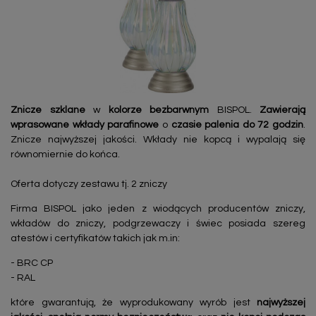
Znicze szklane
w
kolorze bezbarwnym
BISPOL.
Zawierają
wprasowane wkłady parafinowe
o
czasie palenia do 72 godzin
.
Znicze najwyższej jakości. Wkłady nie kopcą i wypalają się
równomiernie do końca.
Oferta dotyczy zestawu tj. 2 zniczy
Firma BISPOL jako jeden z wiodących producentów zniczy,
wkładów do zniczy, podgrzewaczy i świec posiada szereg
atestów i certyfikatów takich jak m.in:
- BRC CP
- RAL
które gwarantują, że wyprodukowany wyrób jest
najwyższej