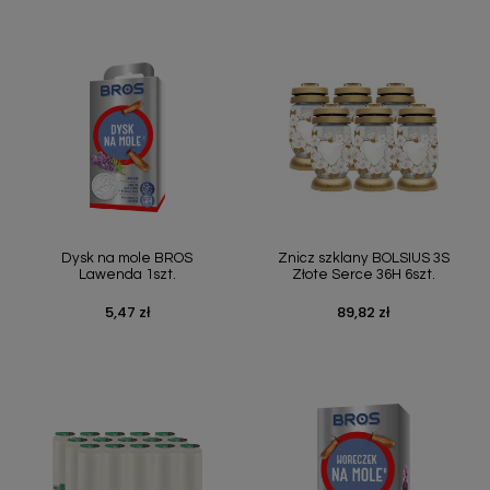
Dysk na mole BROS
Znicz szklany BOLSIUS 3S
Lawenda 1szt.
Złote Serce 36H 6szt.
5,47 zł
89,82 zł
Cena
Cena