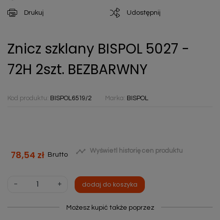
Drukuj
Udostępnij
Znicz szklany BISPOL 5027 -
72H 2szt. BEZBARWNY
Kod produktu:
BISPOL6519/2
Marka:
BISPOL

Wyświetl historię cen produktu
78,54 zł
Brutto
-
+
dodaj do koszyka
Możesz kupić także poprzez