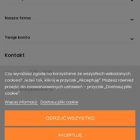
Nasza firma
Twoje konto
Kontakt
pon. - pt.
7:00 - 15:00
Czy wyrażasz zgodę na korzystanie ze wszystkich wskazanych
cookies? Jeżeli tak, kliknij w przycisk „Akceptuję”. Możesz również
Telefon:
(+48) 737 305 306
przejść do zaawansowanych ustawień – przycisk „Dostosuj pliki
E-mail:
sklep@dabster.pl
cookie”.
Więcej informacji
Dostosuj pliki cookie
ODRZUĆ WSZYSTKO
Made with
Happy Rebels
&
MiyoStudio
AKCEPTUJĘ