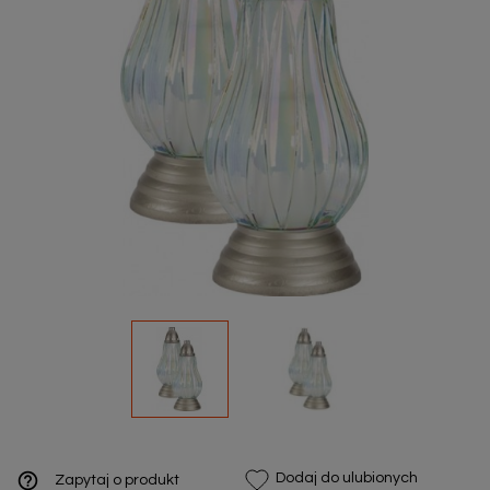
help_outline
Dodaj do ulubionych
Zapytaj o produkt