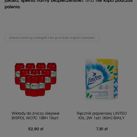
jakości
,
spełnia normy bezpieczeństw
a oraz
nie kopci podczas
palenia.
Klienci którzy zakupili ten produkt kupili również:
Wkłady do zniczy olejowe
Ręcznik papierowy LINTEO
BISPOL WO7C 108H 10szt.
XXL 2W 1szt. (60m) BIAŁY
52,90 zł
7,81 zł
Cena
Cena