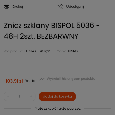
Drukuj
Udostępnij
Znicz szklany BISPOL 5036 -
48H 2szt. BEZBARWNY
Kod produktu:
BISPOL57682/2
Marka:
BISPOL

Wyświetl historię cen produktu
103,91 zł
Brutto
-
+
dodaj do koszyka
Możesz kupić także poprzez