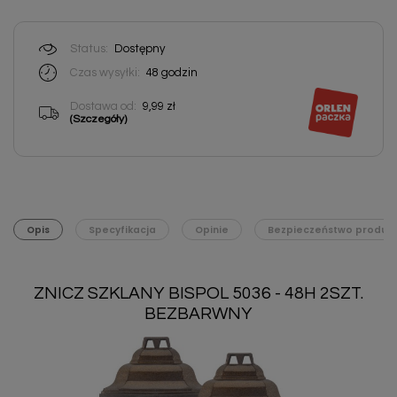
Status:
Dostępny
Czas wysyłki:
48 godzin
Dostawa od:
9,99 zł
(Szczegóły)
Opis
Specyfikacja
Opinie
Bezpieczeństwo produk
ZNICZ SZKLANY BISPOL 5036 - 48H 2SZT.
BEZBARWNY