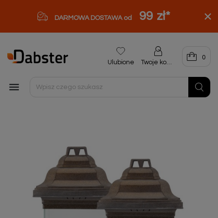
99 zł
*
DARMOWA DOSTAWA od
0
Ulubione
Twoje konto
