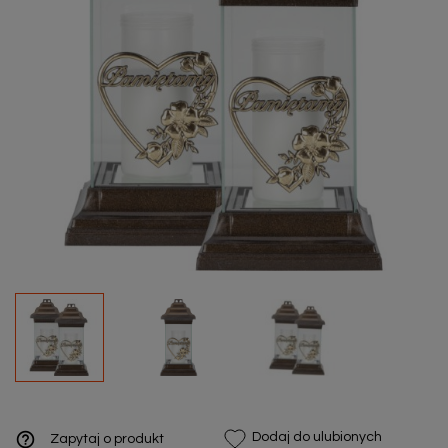
help_outline
Dodaj do ulubionych
Zapytaj o produkt