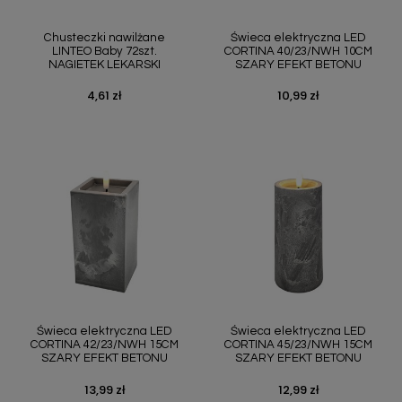
Chusteczki nawilżane
Świeca elektryczna LED
LINTEO Baby 72szt.
CORTINA 40/23/NWH 10CM
NAGIETEK LEKARSKI
SZARY EFEKT BETONU
4,61 zł
10,99 zł
Cena
Cena
Świeca elektryczna LED
Świeca elektryczna LED
CORTINA 42/23/NWH 15CM
CORTINA 45/23/NWH 15CM
SZARY EFEKT BETONU
SZARY EFEKT BETONU
13,99 zł
12,99 zł
Cena
Cena