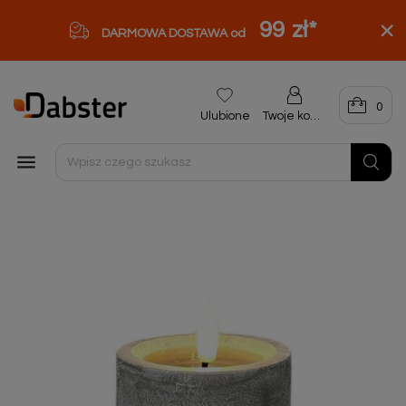
99 zł
*
DARMOWA DOSTAWA od
0
Ulubione
Twoje konto
