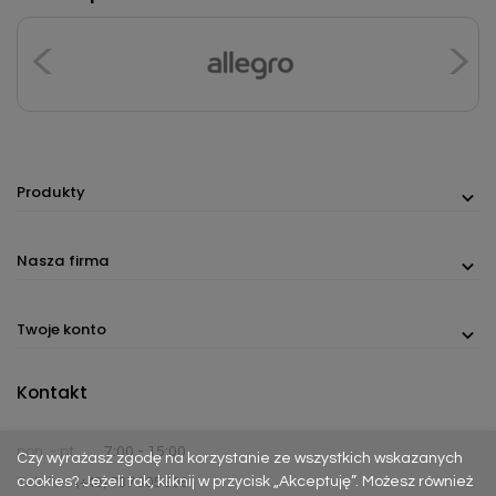
Produkty
Nasza firma
Twoje konto
Kontakt
pon. - pt.
7:00 - 15:00
Czy wyrażasz zgodę na korzystanie ze wszystkich wskazanych
cookies? Jeżeli tak, kliknij w przycisk „Akceptuję”. Możesz również
Telefon:
(+48) 737 305 306