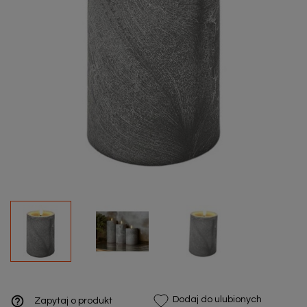
help_outline
Dodaj do ulubionych
Zapytaj o produkt