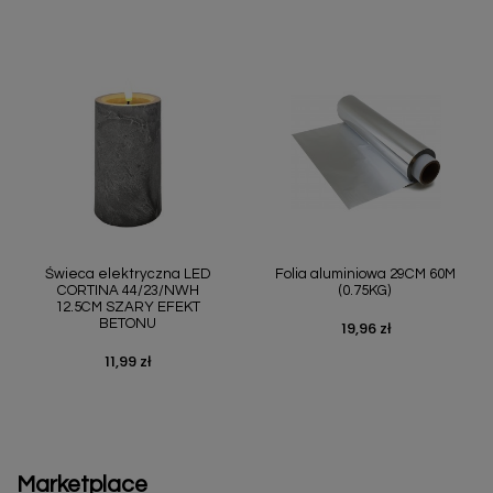
Świeca elektryczna LED
Folia aluminiowa 29CM 60M
CORTINA 44/23/NWH
(0.75KG)
12.5CM SZARY EFEKT
BETONU
19,96 zł
Cena
11,99 zł
Cena
Marketplace