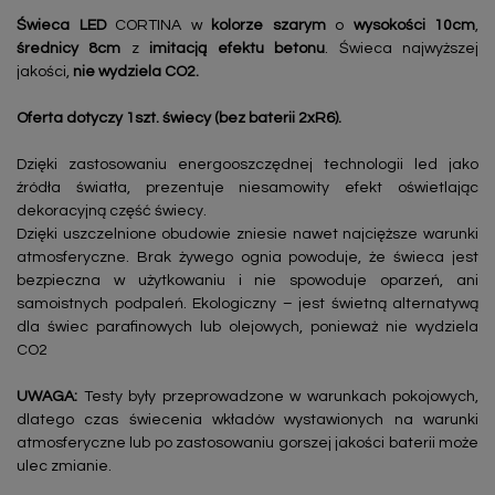
Świeca LED
CORTINA w
kolorze szarym
o
wysokości 10cm
,
średnicy 8cm
z
imitacją efektu betonu
. Świeca najwyższej
jakości,
nie wydziela CO2.
Oferta dotyczy 1szt. świecy (bez baterii 2xR6).
Dzięki zastosowaniu energooszczędnej technologii led jako
źródła światła, prezentuje niesamowity efekt oświetlając
dekoracyjną część świecy.
Dzięki uszczelnione obudowie zniesie nawet najcięższe warunki
atmosferyczne. Brak żywego ognia powoduje, że świeca jest
bezpieczna w użytkowaniu i nie spowoduje oparzeń, ani
samoistnych podpaleń. Ekologiczny – jest świetną alternatywą
dla świec parafinowych lub olejowych, ponieważ nie wydziela
CO2
UWAGA:
Testy były przeprowadzone w warunkach pokojowych,
dlatego czas świecenia wkładów wystawionych na warunki
atmosferyczne lub po zastosowaniu gorszej jakości baterii może
ulec zmianie.