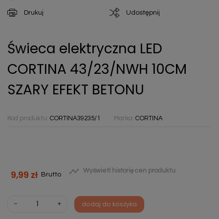
Drukuj
Udostępnij
Świeca elektryczna LED
CORTINA 43/23/NWH 10CM
SZARY EFEKT BETONU
Kod produktu:
CORTINA39235/1
Marka:
CORTINA

Wyświetl historię cen produktu
9,99 zł
Brutto
-
+
dodaj do koszyka