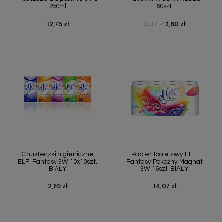
250ml
60szt.
12,75 zł
3,37 zł
2,60 zł
Cena
Cena podstawowa
Cena
Chusteczki higieniczne
Papier toaletowy ELFI
ELFI Fantasy 3W 10x10szt.
Fantasy Pokaźny Magnat
BIAŁY
3W 16szt. BIAŁY
2,69 zł
14,07 zł
Cena
Cena