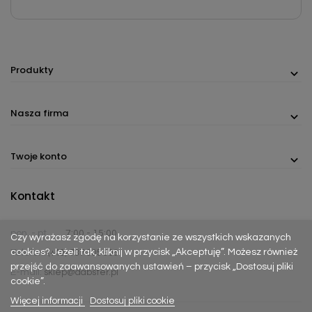
Produkty
Nasza firma
Twoje konto
Kontakt
pon. - pt.
7:00 - 15:00
Czy wyrażasz zgodę na korzystanie ze wszystkich wskazanych
cookies? Jeżeli tak, kliknij w przycisk „Akceptuję”. Możesz również
Telefon:
(+48) 737 305 306
przejść do zaawansowanych ustawień – przycisk „Dostosuj pliki
E-mail:
sklep@dabster.pl
cookie”.
Więcej informacji
Dostosuj pliki cookie