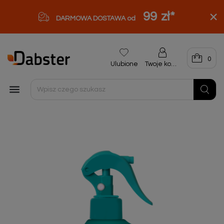
99 zł
*
DARMOWA DOSTAWA od
0
Ulubione
Twoje konto
