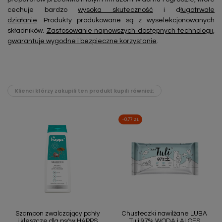
cechuje bardzo
wysoka skuteczność
i d
ługotrwałe
działanie
. Produkty produkowane są z wyselekcjonowanych
składników.
Zastosowanie najnowszych dostępnych technologii,
gwarantuje wygodne i bezpieczne korzystanie
.
Klienci którzy zakupili ten produkt kupili również:
-0,77 ZŁ
Szampon zwalczający pchły
Chusteczki nawilżane LUBA
i kleszcze dla psów HAPPS
Tuli 97% WODA i ALOES