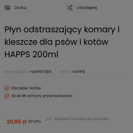
Drukuj
Udostępnij
Płyn odstraszający komary i
kleszcze dla psów i kotów
HAPPS 200ml
Kod produktu:
HAPPS1595
Marka:
HAPPS
Dla psów i kotów
Aż do 6h ochrony przed komarami

Wyświetl historię cen produktu
20,95 zł
Brutto