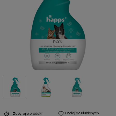
help_outline
Dodaj do ulubionych
Zapytaj o produkt