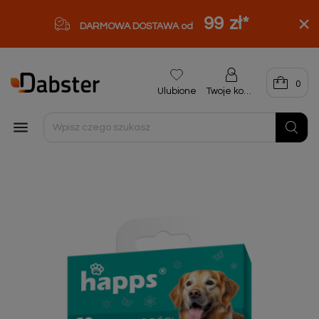
99 zł
*
DARMOWA DOSTAWA od
0
Ulubione
Twoje konto
