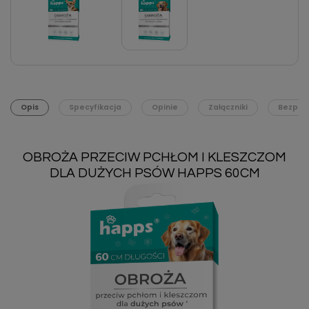
Opis
Specyfikacja
Opinie
Załączniki
Bezpie
OBROŻA PRZECIW PCHŁOM I KLESZCZOM
DLA DUŻYCH PSÓW HAPPS 60CM