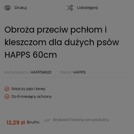
Drukuj
Udostępnij
Obroża przeciw pchłom i
kleszczom dla dużych psów
HAPPS 60cm
Kod produktu:
HAPPS4623
Marka:
HAPPS
Niszczy jaja i larwy
Do 6 miesięcy ochrony

Wyświetl historię cen produktu
12,29 zł
Brutto