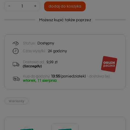
-
+
dodaj do koszyka
Możesz kupić także poprzez
Status:
Dostępny
Czas wysyłki:
24
godziny
Dostawa od:
9,99 zł
(Szczegóły)
Kup do godziny
13:55
(poniedziałek)
- dostawa (w)
wtorek, 11 sierpnia
Warianty