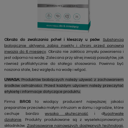
Obroża do zwalczania pcheł i kleszczy u psów
.
Substancja
biologicznie aktywna zabija insekty i chroni przed ponowną
inwazją do 6 miesięcy
. Obroża nie zakłóca zmysłu powonienia i
jest odporna na wodę. Zalecana przy silnej inwazji pasożytów, jak
również profilaktycznie do stałego stosowania. Powinna być
noszona stale, bez względu na wodę i wilgoć.
UWAGA:
Produktów biobójczych należy używać z zachowaniem
środków ostrożności. Przed każdym użyciem należy przeczytać
etykietę i informacje dotyczące produktu.
Firma
BROS
to wiodący producent najwyższej jakości
preparatów przeciwko małym intruzom w domu i ogrodzie, które
cechuje bardzo
wysoka skuteczność
i d
ługotrwałe
działanie
. Produkty produkowane są z wyselekcjonowanych
składników.
Zastosowanie najnowszych dostępnych technologii,