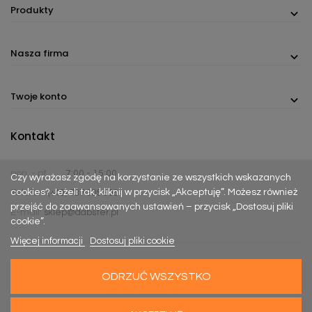
Produkty
Nasza firma
Twoje konto
Kontakt
pon. - pt.
7:00 - 15:00
Czy wyrażasz zgodę na korzystanie ze wszystkich wskazanych
cookies? Jeżeli tak, kliknij w przycisk „Akceptuję”. Możesz również
Telefon:
(+48) 737 305 306
przejść do zaawansowanych ustawień – przycisk „Dostosuj pliki
E-mail:
sklep@dabster.pl
cookie”.
Więcej informacji
Dostosuj pliki cookie
ODRZUĆ WSZYSTKO
Made with
Happy Rebels
&
MiyoStudio