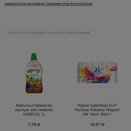
gwarantuje wygodne i bezpieczne korzystanie
.
Klienci którzy zakupili ten produkt kupili również:
Biohumus Nawóz do
Papier toaletowy ELFI
warzyw, ziół i owoców
Fantasy Pokaźny Magnat
AGRECOL 1L
3W 16szt. BIAŁY
7,78 zł
14,07 zł
Cena
Cena