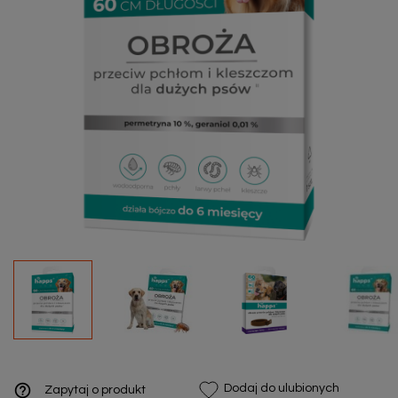
help_outline
Dodaj do ulubionych
Zapytaj o produkt