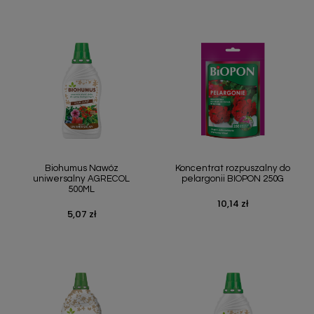
Biohumus Nawóz
Koncentrat rozpuszalny do
uniwersalny AGRECOL
pelargonii BIOPON 250G
500ML
10,14 zł
Cena
5,07 zł
Cena