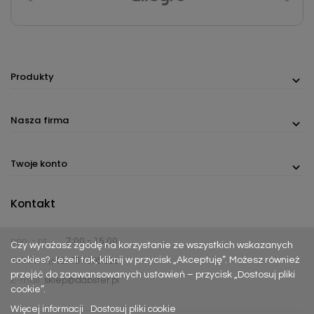
Produkty
Nasza firma
Twoje konto
Kontakt
pon. - pt.
7:00 - 15:00
Czy wyrażasz zgodę na korzystanie ze wszystkich wskazanych
cookies? Jeżeli tak, kliknij w przycisk „Akceptuję”. Możesz również
Telefon:
(+48) 737 305 306
przejść do zaawansowanych ustawień – przycisk „Dostosuj pliki
E-mail:
sklep@dabster.pl
cookie”.
Więcej informacji
Dostosuj pliki cookie