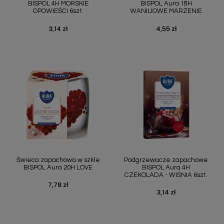
BISPOL 4H MORSKIE
BISPOL Aura 18H
OPOWIEŚCI 6szt.
WANILIOWE MARZENIE
3,14 zł
4,55 zł
Cena
Cena
Świeca zapachowa w szkle
Podgrzewacze zapachowe
BISPOL Aura 20H LOVE
BISPOL Aura 4H
CZEKOLADA - WIŚNIA 6szt.
7,78 zł
Cena
3,14 zł
Cena