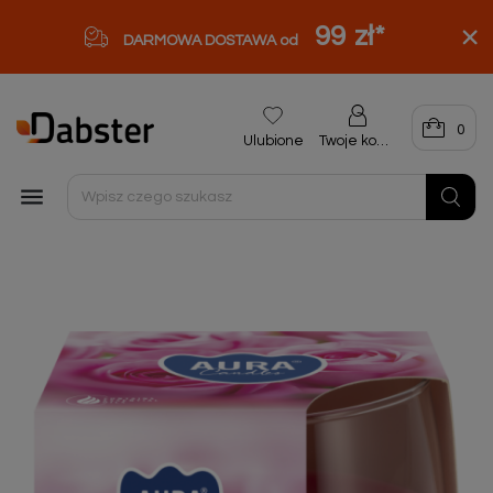
99 zł
*
DARMOWA DOSTAWA od
0
Ulubione
Twoje konto
