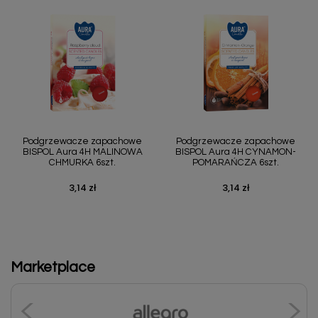
Podgrzewacze zapachowe
Podgrzewacze zapachowe
BISPOL Aura 4H MALINOWA
BISPOL Aura 4H CYNAMON-
CHMURKA 6szt.
POMARAŃCZA 6szt.
3,14 zł
3,14 zł
Cena
Cena
Marketplace