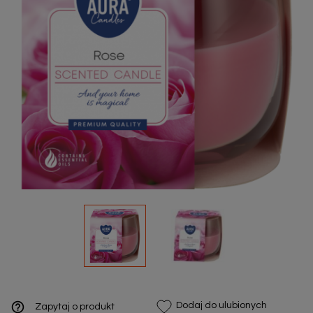
help_outline
Dodaj do ulubionych
Zapytaj o produkt