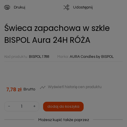
Drukuj
Udostępnij
Świeca zapachowa w szkle
BISPOL Aura 24H RÓŻA
Kod produktu:
BISPOL1788
Marka:
AURA Candles by BISPOL

Wyświetl historię cen produktu
7,78 zł
Brutto
-
+
dodaj do koszyka
Możesz kupić także poprzez