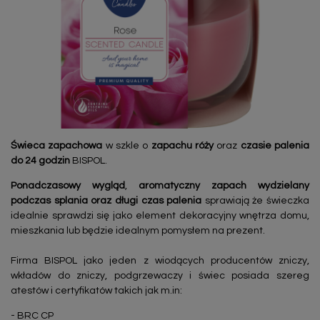
Świeca zapachowa
w szkle o
zapachu róży
oraz
czasie palenia
do 24 godzin
BISPOL.
Ponadczasowy wygląd
,
aromatyczny zapach wydzielany
podczas splania oraz długi czas palenia
sprawiają że świeczka
idealnie sprawdzi się jako element dekoracyjny wnętrza domu,
mieszkania lub będzie idealnym pomysłem na prezent.
Firma BISPOL jako jeden z wiodących producentów zniczy,
wkładów do zniczy, podgrzewaczy i świec posiada szereg
atestów i certyfikatów takich jak m.in:
- BRC CP