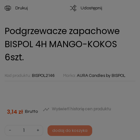
Drukuj
Udostępnij
Podgrzewacze zapachowe
BISPOL 4H MANGO-KOKOS
6szt.
Kod produktu:
BISPOL2146
Marka:
AURA Candles by BISPOL

Wyświetl historię cen produktu
3,14 zł
Brutto
-
+
dodaj do koszyka