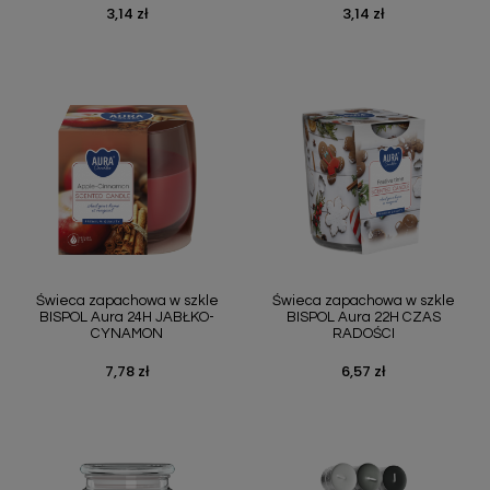
3,14 zł
3,14 zł
Cena
Cena
Świeca zapachowa w szkle
Świeca zapachowa w szkle
BISPOL Aura 24H JABŁKO-
BISPOL Aura 22H CZAS
CYNAMON
RADOŚCI
7,78 zł
6,57 zł
Cena
Cena