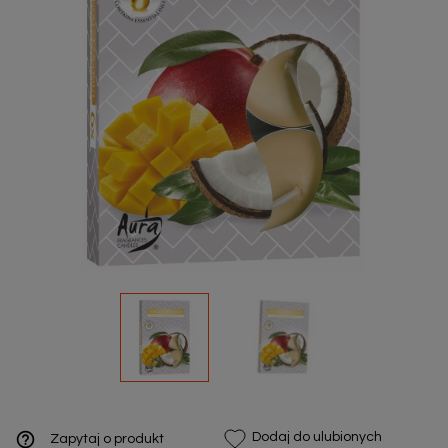
help_outline
Dodaj do ulubionych
Zapytaj o produkt