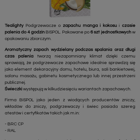
Tealighty
Podgrzewacze o
zapachu manga i kokosu
i
czasie
palenia do 4 godzin
BISPOL. Pakowane po
6 szt jednostkowych
w
opakowaniu zbiorczym.
Aromatyczny zapach wydzielany podczas spalania oraz długi
czas palenia
tworzą niezapomniany klimat dzięki czemu
sprawiają, że podgrzewacze zapachowe idealnie sprawdzą się
jako element dekoracyjny domu, hotelu, biura, sali bankietowej,
salonu masażu, gabinetu kosmetycznego lub innej przestrzeni
publicznej.
Świeczki
występują w kilkudziesięciu wariantach zapachowych.
Firma BISPOL jako jeden z wiodących producentów zniczy,
wkładów do zniczy, podgrzewaczy i świec posiada szereg
atestów i certyfikatów takich jak m.in:
- BRC CP
- RAL