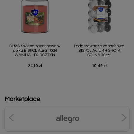
DUŻA Świeca zapachowa w
Podgrzewacze zapachowe
słoiku BISPOL Aura 100H
BISPOL Aura 4H GROTA
WANILIA - BURSZTYN
SOLNA 30szt.
24,10 zł
10,49 zł
Cena
Cena
Marketplace