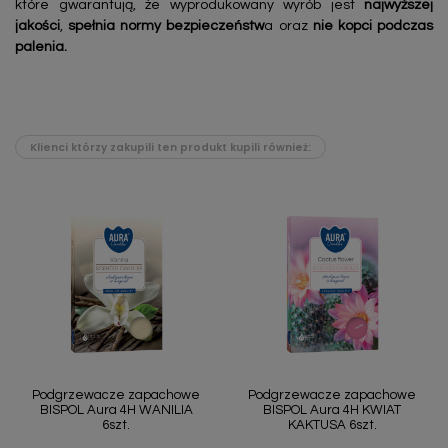
które gwarantują, że wyprodukowany wyrób jest
najwyższej
jakości
,
spełnia normy bezpieczeństw
a oraz
nie kopci podczas
palenia.
Klienci którzy zakupili ten produkt kupili również:
Podgrzewacze zapachowe
Podgrzewacze zapachowe
BISPOL Aura 4H WANILIA
BISPOL Aura 4H KWIAT
6szt.
KAKTUSA 6szt.