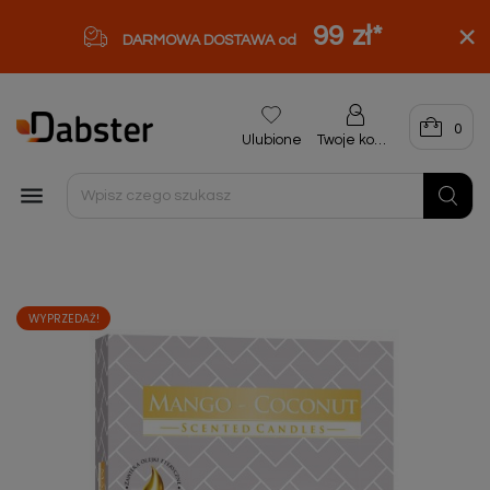
99 zł
*
DARMOWA DOSTAWA od
0
Ulubione
Twoje konto

WYPRZEDAŻ!