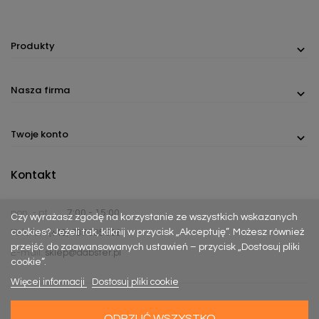
Produkty
Nasza firma
Twoje konto
Kontakt
pon. - pt.
7:00 - 15:00
Czy wyrażasz zgodę na korzystanie ze wszystkich wskazanych
cookies? Jeżeli tak, kliknij w przycisk „Akceptuję”. Możesz również
Telefon:
(+48) 737 305 306
przejść do zaawansowanych ustawień – przycisk „Dostosuj pliki
E-mail:
sklep@dabster.pl
cookie”.
Więcej informacji
Dostosuj pliki cookie
ODRZUĆ WSZYSTKO