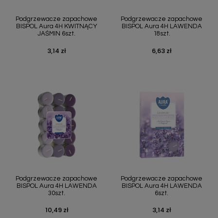
Podgrzewacze zapachowe
Podgrzewacze zapachowe
BISPOL Aura 4H KWITNĄCY
BISPOL Aura 4H LAWENDA
JAŚMIN 6szt.
18szt.
3,14 zł
6,63 zł
Cena
Cena
Podgrzewacze zapachowe
Podgrzewacze zapachowe
BISPOL Aura 4H LAWENDA
BISPOL Aura 4H LAWENDA
30szt.
6szt.
10,49 zł
3,14 zł
Cena
Cena