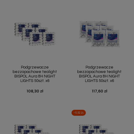
Podgrzewacze
Podgrzewacze
bezzapachowe tealight
bezzapachowe tealight
BISPOL Aura 8H NIGHT
BISPOL Aura 8H NIGHT
LIGHTS 50szt. x6
LIGHTS 50szt. x6
108,30 zł
117,60 zł
Cena
Cena
-11,52 ZŁ