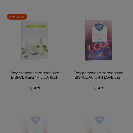
WYPRZEDAŻ!
Podgrzewacze zapachowe
Podgrzewacze zapachowe
BISPOL Aura 4H LILIA 6szt.
BISPOL Aura 4H LOVE 6szt.
3,14 zł
3,14 zł
Cena
Cena