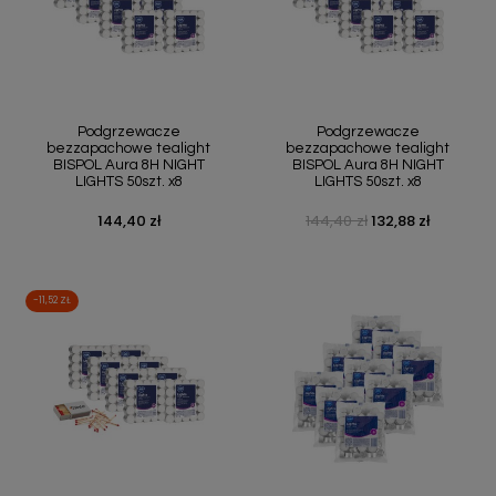
Podgrzewacze
Podgrzewacze
bezzapachowe tealight
bezzapachowe tealight
BISPOL Aura 8H NIGHT
BISPOL Aura 8H NIGHT
LIGHTS 50szt. x8
LIGHTS 50szt. x8
144,40 zł
144,40 zł
132,88 zł
Cena
Cena podstawowa
Cena
-11,52 ZŁ