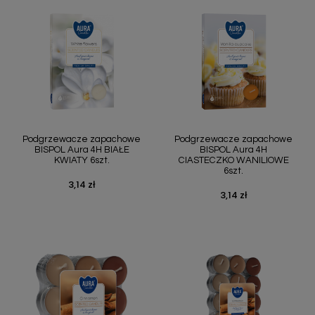
Podgrzewacze zapachowe
Podgrzewacze zapachowe
BISPOL Aura 4H BIAŁE
BISPOL Aura 4H
KWIATY 6szt.
CIASTECZKO WANILIOWE
6szt.
3,14 zł
Cena
3,14 zł
Cena