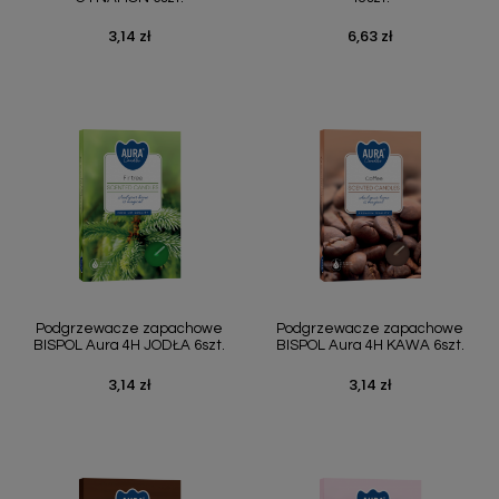
3,14 zł
6,63 zł
Cena
Cena
Podgrzewacze zapachowe
Podgrzewacze zapachowe
BISPOL Aura 4H JODŁA 6szt.
BISPOL Aura 4H KAWA 6szt.
3,14 zł
3,14 zł
Cena
Cena