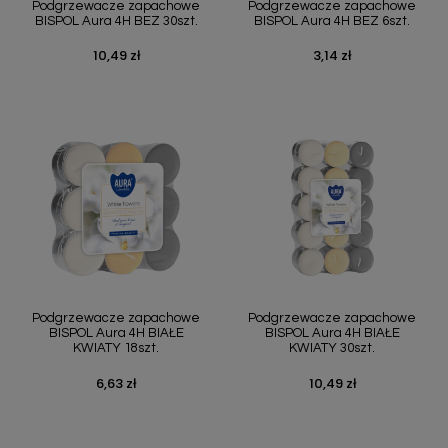
Podgrzewacze zapachowe
Podgrzewacze zapachowe
BISPOL Aura 4H BEZ 30szt.
BISPOL Aura 4H BEZ 6szt.
10,49 zł
3,14 zł
Cena
Cena
Podgrzewacze zapachowe
Podgrzewacze zapachowe
BISPOL Aura 4H BIAŁE
BISPOL Aura 4H BIAŁE
KWIATY 18szt.
KWIATY 30szt.
6,63 zł
10,49 zł
Cena
Cena