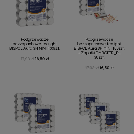
Podgrzewacze
Podgrzewacze
bezzapachowe tealight
bezzapachowe tealight
BISPOL Aura 3H MINI 100szt.
BISPOL Aura 3H MINI 100szt.
+ Zapałki DABSTER_PL
38szt.
17,93 zł
16,50 zł
Cena podstawowa
Cena
17,93 zł
16,50 zł
Cena podstawowa
Cena