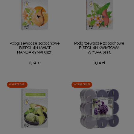
Podgrzewacze zapachowe
Podgrzewacze zapachowe
BISPOL 4H KWIAT
BISPOL 4H KWIATOWA
MANDARYNKI 6szt.
WYSPA 6szt.
3,14 zł
3,14 zł
Cena
Cena
WYPRZEDAŻ!
WYPRZEDAŻ!