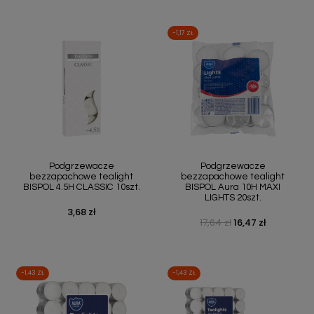
-1,17 ZŁ
Podgrzewacze
Podgrzewacze
bezzapachowe tealight
bezzapachowe tealight
BISPOL 4.5H CLASSIC 10szt.
BISPOL Aura 10H MAXI
LIGHTS 20szt.
3,68 zł
Cena
17,64 zł
16,47 zł
Cena podstawowa
Cena
-1,43 ZŁ
-1,43 ZŁ