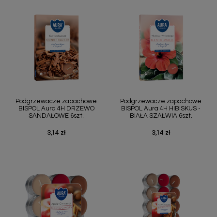
Podgrzewacze zapachowe
Podgrzewacze zapachowe
BISPOL Aura 4H DRZEWO
BISPOL Aura 4H HIBISKUS -
SANDAŁOWE 6szt.
BIAŁA SZAŁWIA 6szt.
3,14 zł
3,14 zł
Cena
Cena