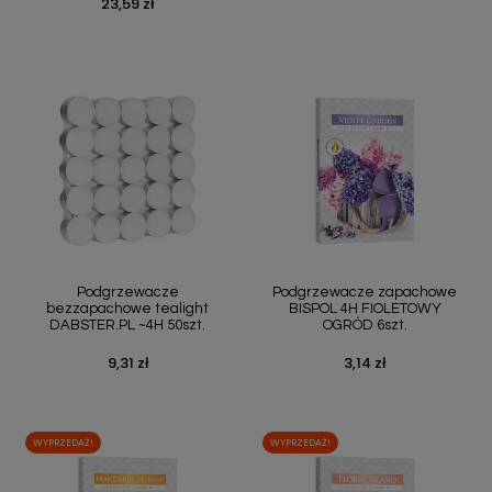
23,59 zł
Cena
Podgrzewacze
Podgrzewacze zapachowe
bezzapachowe tealight
BISPOL 4H FIOLETOWY
DABSTER.PL ~4H 50szt.
OGRÓD 6szt.
9,31 zł
3,14 zł
Cena
Cena
WYPRZEDAŻ!
WYPRZEDAŻ!