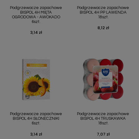
Podgrzewacze zapachowe
Podgrzewacze zapachowe
BISPOL 4H MIĘTA
BISPOL 4H PP LAWENDA
OGRODOWA - AWOKADO
18szt.
6szt.
8,12 zł
Cena
3,14 zł
Cena
Podgrzewacze zapachowe
Podgrzewacze zapachowe
BISPOL 4H SŁONECZNIKI
BISPOL 4H TRUSKAWKA
6szt.
18szt.
3,14 zł
7,07 zł
Cena
Cena