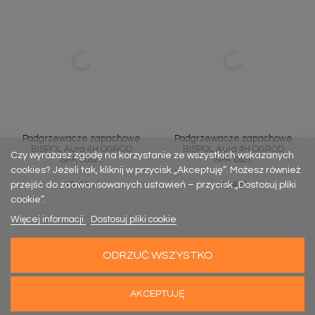
Podgrzewacze zapachowe
Podgrzewacze zapachowe
BISPOL Aura 4H OGRÓD
BISPOL Aura 4H OGRÓD
Czy wyrażasz zgodę na korzystanie ze wszystkich wskazanych
SPA 30szt.
SPA 6szt.
cookies? Jeżeli tak, kliknij w przycisk „Akceptuję”. Możesz również
10,49 zł
3,14 zł
Cena
Cena
przejść do zaawansowanych ustawień – przycisk „Dostosuj pliki
cookie”.
Więcej informacji
Dostosuj pliki cookie
ODRZUĆ WSZYSTKO
AKCEPTUJĘ