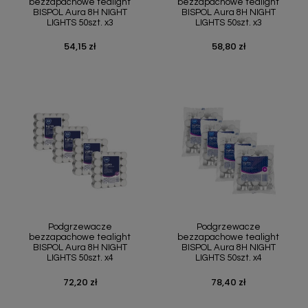
bezzapachowe tealight
bezzapachowe tealight
BISPOL Aura 8H NIGHT
BISPOL Aura 8H NIGHT
LIGHTS 50szt. x3
LIGHTS 50szt. x3
54,15 zł
58,80 zł
Cena
Cena
Podgrzewacze
Podgrzewacze
bezzapachowe tealight
bezzapachowe tealight
BISPOL Aura 8H NIGHT
BISPOL Aura 8H NIGHT
LIGHTS 50szt. x4
LIGHTS 50szt. x4
72,20 zł
78,40 zł
Cena
Cena