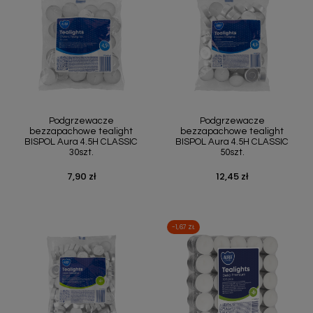
Podgrzewacze
Podgrzewacze
bezzapachowe tealight
bezzapachowe tealight
BISPOL Aura 4.5H CLASSIC
BISPOL Aura 4.5H CLASSIC
30szt.
50szt.
7,90 zł
12,45 zł
Cena
Cena
-1,67 ZŁ