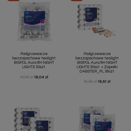
Podgrzewacze
Podgrzewacze
bezzapachowe tealight
bezzapachowe tealight
BISPOL Aura 8H NIGHT
BISPOL Aura 8H NIGHT
LIGHTS 50szt.
LIGHTS 50szt. + Zapałki
DABSTER_PL 38szt.
19,60 zł
18,04 zł
Cena podstawowa
Cena
18,05 zł
16,61 zł
Cena podstawowa
Cena