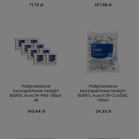
71,72 zł
107,58 zł
Cena
Cena
Podgrzewacze
Podgrzewacze
bezzapachowe tealight
bezzapachowe tealight
BISPOL Aura 3H MINI 100szt.
BISPOL Aura 4.5H CLASSIC
x8
100szt.
143,44 zł
24,33 zł
Cena
Cena