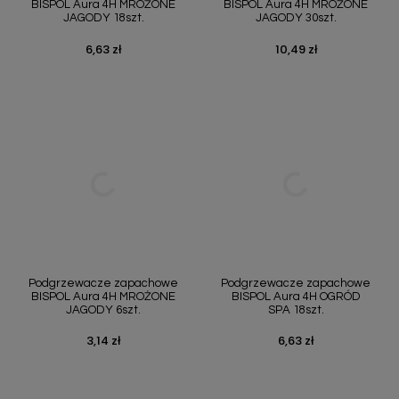
BISPOL Aura 4H MROŻONE
BISPOL Aura 4H MROŻONE
JAGODY 18szt.
JAGODY 30szt.
6,63 zł
10,49 zł
Cena
Cena
Podgrzewacze zapachowe
Podgrzewacze zapachowe
BISPOL Aura 4H MROŻONE
BISPOL Aura 4H OGRÓD
JAGODY 6szt.
SPA 18szt.
3,14 zł
6,63 zł
Cena
Cena