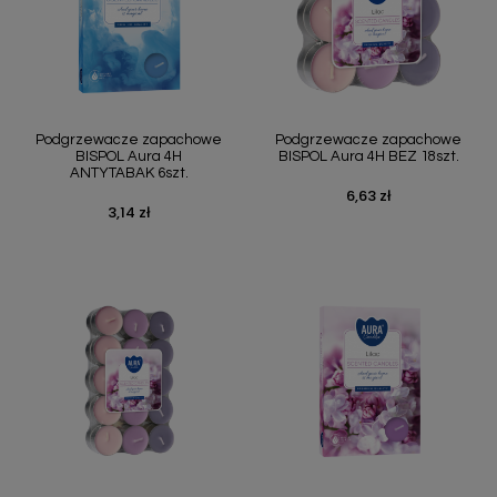
Podgrzewacze zapachowe
Podgrzewacze zapachowe
BISPOL Aura 4H
BISPOL Aura 4H BEZ 18szt.
ANTYTABAK 6szt.
6,63 zł
Cena
3,14 zł
Cena