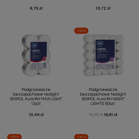
6,75 zł
10,72 zł
Cena
Cena
-1,44 ZŁ
Podgrzewacze
Podgrzewacze
bezzapachowe tealight
bezzapachowe tealight
BISPOL Aura 8H MAXI LIGHT
BISPOL Aura 8H NIGHT
12szt.
LIGHTS 50szt.
10,49 zł
18,05 zł
16,61 zł
Cena
Cena podstawowa
Cena
-1,56 ZŁ
-1,44 ZŁ