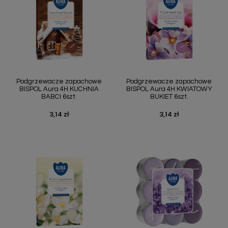
Podgrzewacze zapachowe
Podgrzewacze zapachowe
BISPOL Aura 4H KUCHNIA
BISPOL Aura 4H KWIATOWY
BABCI 6szt.
BUKIET 6szt.
3,14 zł
3,14 zł
Cena
Cena