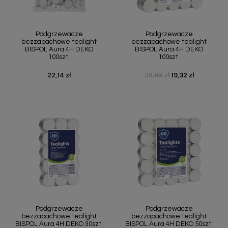
Podgrzewacze
Podgrzewacze
bezzapachowe tealight
bezzapachowe tealight
BISPOL Aura 4H DEKO
BISPOL Aura 4H DEKO
100szt.
100szt.
22,14 zł
20,99 zł
19,32 zł
Cena
Cena podstawowa
Cena
Podgrzewacze
Podgrzewacze
bezzapachowe tealight
bezzapachowe tealight
BISPOL Aura 4H DEKO 30szt.
BISPOL Aura 4H DEKO 50szt.