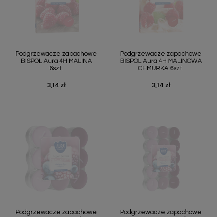
Podgrzewacze zapachowe
Podgrzewacze zapachowe
BISPOL Aura 4H MALINA
BISPOL Aura 4H MALINOWA
6szt.
CHMURKA 6szt.
3,14 zł
3,14 zł
Cena
Cena
Podgrzewacze zapachowe
Podgrzewacze zapachowe