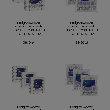
Podgrzewacze
Podgrzewacze
bezzapachowe tealight
bezzapachowe tealight
BISPOL Aura 8H NIGHT
BISPOL Aura 8H NIGHT
LIGHTS 50szt. x2
LIGHTS 50szt. x2
36,10 zł
39,20 zł
Cena
Cena
Podgrzewacze
Podgrzewacze