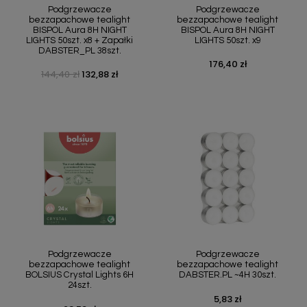
Podgrzewacze
Podgrzewacze
bezzapachowe tealight
bezzapachowe tealight
BISPOL Aura 8H NIGHT
BISPOL Aura 8H NIGHT
LIGHTS 50szt. x8 + Zapałki
LIGHTS 50szt. x9
DABSTER_PL 38szt.
176,40 zł
Cena
144,40 zł
132,88 zł
Cena podstawowa
Cena
Podgrzewacze
Podgrzewacze
bezzapachowe tealight
bezzapachowe tealight
BOLSIUS Crystal Lights 6H
DABSTER.PL ~4H 30szt.
24szt.
5,83 zł
Cena