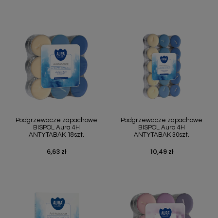
Podgrzewacze zapachowe
Podgrzewacze zapachowe
BISPOL Aura 4H
BISPOL Aura 4H
ANTYTABAK 18szt.
ANTYTABAK 30szt.
6,63 zł
10,49 zł
Cena
Cena