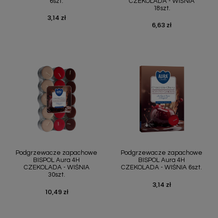
6szt.
CZEKOLADA - WIŚNIA
18szt.
3,14 zł
Cena
6,63 zł
Cena
Podgrzewacze zapachowe
Podgrzewacze zapachowe
BISPOL Aura 4H
BISPOL Aura 4H
CZEKOLADA - WIŚNIA
CZEKOLADA - WIŚNIA 6szt.
30szt.
3,14 zł
Cena
10,49 zł
Cena