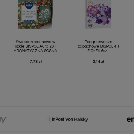
Szybki podgląd
Szybki podgląd


Świeca zapachowa w
Podgrzewacze
szkle BISPOL Aura 20H
zapachowe BISPOL 4H
AROMATYCZNA SOSNA
FIOŁEK 6szt.
7,78 zł
3,14 zł
Cena
Cena