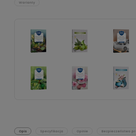
Warianty
Opis
Specyfikacja
Opinie
Bezpieczeństwo pr