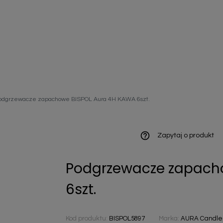
ieniczne
odgrzewacze zapachowe BISPOL Aura 4H KAWA 6szt.
norazowe
kowaniowe
help_outline
Zapytaj o produkt
Podgrzewacze zapach
szystkie
6szt.
Kod produktu:
BISPOL5897
Marka:
AURA Candles