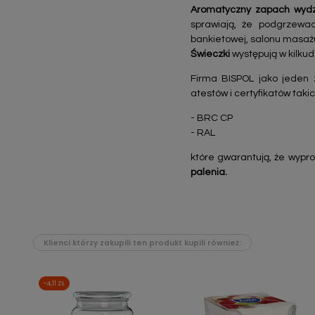
Aromatyczny zapach wydzi
sprawiają, że podgrzewac
bankietowej, salonu masażu
Świeczki
występują w kilku
Firma BISPOL jako jeden 
atestów i certyfikatów takic
- BRC CP
- RAL
które gwarantują, że wypr
palenia.
Klienci którzy zakupili ten produkt kupili również:
-4,11 ZŁ