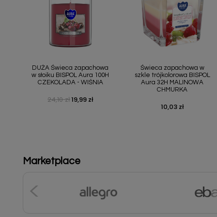
Szybki podgląd
Szybki podgląd


DUŻA Świeca zapachowa
Świeca zapachowa w
w słoiku BISPOL Aura 100H
szkle trójkolorowa BISPOL
CZEKOLADA - WIŚNIA
Aura 32H MALINOWA
CHMURKA
24,10 zł
19,99 zł
Cena podstawowa
Cena
10,03 zł
Cena
Marketplace