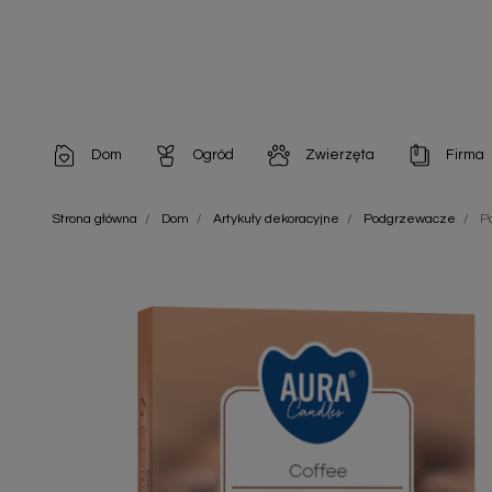
Dom
Ogród
Zwierzęta
Firma
Artykuły dekoracyjne
Chemia do architektury ogrodowej
Szampony i odżywki
Artykuły Hig
Strona główna
Dom
Artykuły dekoracyjne
Podgrzewacze
P
Artykuły do pielęgnacji
Chemia do oczek wodnych
Środki na pasożyty
Artykuły jed
Artykuły gospodarstwa domowego
Doniczki i pojemniki
Karmy i Przekąski dla Kotów
Artykuły opa
Artykuły higieniczne
Odstraszacze owadów
Chusteczki nawilżane
Artykuły jednorazowe
Odstraszacze zwierząt
Zobacz w
Artykuły opakowaniowe
Nawozy i preparaty
Zobacz wszystkie
Chemia gospodarcza
Narzędzia ogrodnicze
Nasiona