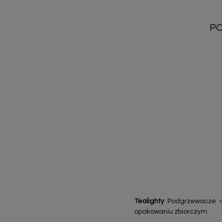
PO
Tealighty
Podgrzewacze
opakowaniu zbiorczym.