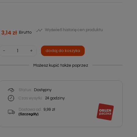

Wyświetl historię cen produktu
3,14 zł
Brutto
-
+
dodaj do koszyka
Możesz kupić także poprzez
Status:
Dostępny
Czas wysyłki:
24
godziny
Dostawa od:
9,99 zł
(Szczegóły)