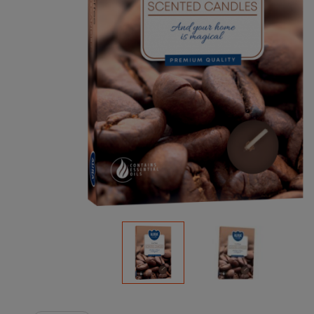
Podłoża
Pozostałe
Środki ochrony roślin
Środki ochrony roślin dla profesjonalistów
Zobacz wszystkie
Zobacz wszystkie