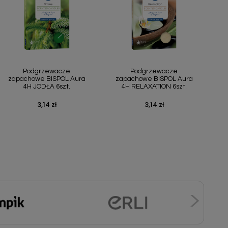
Szybki podgląd
Szybki podgląd


Podgrzewacze
Podgrzewacze
zapachowe BISPOL Aura
zapachowe BISPOL Aura
4H JODŁA 6szt.
4H RELAXATION 6szt.
3,14 zł
3,14 zł
Cena
Cena