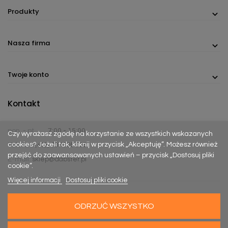
Produkty
Nasza firma
Twoje konto
Kontakt
pon. - pt.
7:00 - 15:00
Czy wyrażasz zgodę na korzystanie ze wszystkich wskazanych
cookies? Jeżeli tak, kliknij w przycisk „Akceptuję”. Możesz również
Telefon:
(+48) 737 305 306
przejść do zaawansowanych ustawień – przycisk „Dostosuj pliki
E-mail:
sklep@dabster.pl
cookie”.
Więcej informacji
Dostosuj pliki cookie
ODRZUĆ WSZYSTKO