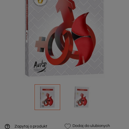
help_outline
Dodaj do ulubionych
Zapytaj o produkt