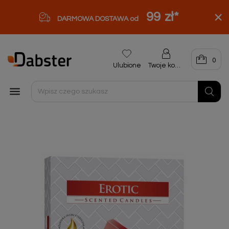
99 zł
*
DARMOWA DOSTAWA od
0
Ulubione
Twoje konto
