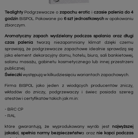
Tealighty
Podgrzewacze o
zapachu erotic
i
czasie palenia do 4
godzin
BISPOL. Pakowane po
6 szt jednostkowych
w opakowaniu
zbiorczym.
Aromatyczny zapach wydzielany podczas spalania oraz długi
czas palenia
tworzą niezapomniany klimat dzięki czemu
sprawiają, że podgrzewacze zapachowe idealnie sprawdzą się
jako element dekoracyjny domu, hotelu, biura, sali bankietowej,
salonu masażu, gabinetu kosmetycznego lub innej przestrzeni
publicznej.
Świeczki
występują w kilkudziesięciu wariantach zapachowych.
Firma BISPOL jako jeden z wiodących producentów zniczy,
wkładów do zniczy, podgrzewaczy i świec posiada szereg
atestów i certyfikatów takich jak m.in:
- BRC CP
- RAL
które gwarantują, że wyprodukowany wyrób jest
najwyższej
jakości
,
spełnia normy bezpieczeństw
a oraz
nie kopci podczas