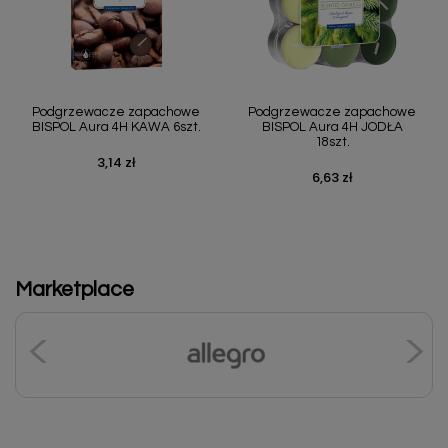
Podgrzewacze zapachowe
Podgrzewacze zapachowe
BISPOL Aura 4H KAWA 6szt.
BISPOL Aura 4H JODŁA
18szt.
3,14 zł
Cena
6,63 zł
Cena
Marketplace