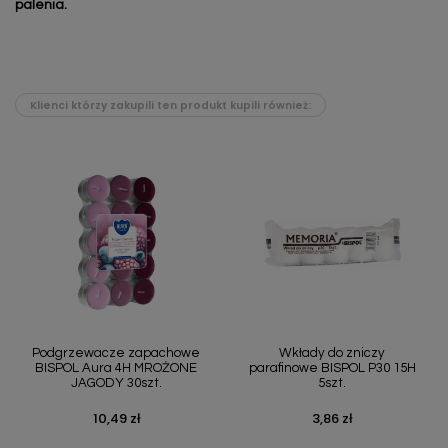
palenia.
Klienci którzy zakupili ten produkt kupili również:
Podgrzewacze zapachowe
Wkłady do zniczy
BISPOL Aura 4H MROŻONE
parafinowe BISPOL P30 15H
JAGODY 30szt.
5szt.
10,49 zł
3,86 zł
Cena
Cena