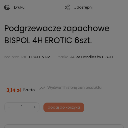
Drukuj
Udostępnij
Podgrzewacze zapachowe
BISPOL 4H EROTIC 6szt.
Kod produktu:
BISPOL5392
Marka:
AURA Candles by BISPOL

Wyświetl historię cen produktu
3,14 zł
Brutto
-
+
dodaj do koszyka