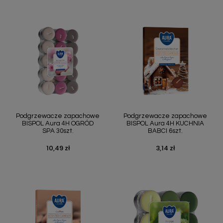
Podgrzewacze zapachowe
Podgrzewacze zapachowe
BISPOL Aura 4H OGRÓD
BISPOL Aura 4H KUCHNIA
SPA 30szt.
BABCI 6szt.
10,49 zł
3,14 zł
Cena
Cena