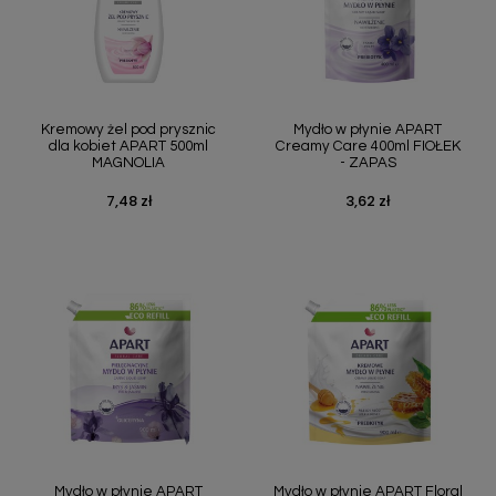
Kremowy żel pod prysznic
Mydło w płynie APART
dla kobiet APART 500ml
Creamy Care 400ml FIOŁEK
MAGNOLIA
- ZAPAS
7,48 zł
3,62 zł
Cena
Cena
Mydło w płynie APART
Mydło w płynie APART Floral