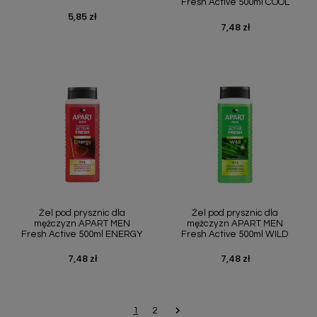
Fresh Active 500ml COOL
5,85 zł
Cena
7,48 zł
Cena
Żel pod prysznic dla
Żel pod prysznic dla
mężczyzn APART MEN
mężczyzn APART MEN
Fresh Active 500ml ENERGY
Fresh Active 500ml WILD
7,48 zł
7,48 zł
Cena
Cena

Następny
1
2