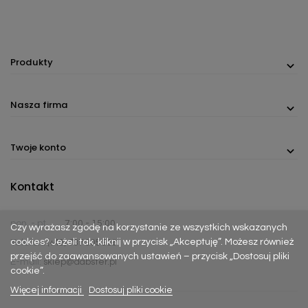
Produkty
Nasza firma
Twoje konto
Kontakt
pon. - pt.
7:00 - 15:00
Czy wyrażasz zgodę na korzystanie ze wszystkich wskazanych
cookies? Jeżeli tak, kliknij w przycisk „Akceptuję”. Możesz również
Telefon:
(+48) 737 305 306
przejść do zaawansowanych ustawień – przycisk „Dostosuj pliki
E-mail:
sklep@dabster.pl
cookie”.
Więcej informacji
Dostosuj pliki cookie