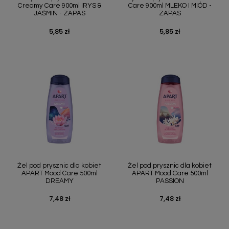
Creamy Care 900ml IRYS &
Care 900ml MLEKO I MIÓD -
JAŚMIN - ZAPAS
ZAPAS
5,85 zł
5,85 zł
Cena
Cena
Żel pod prysznic dla kobiet
Żel pod prysznic dla kobiet
APART Mood Care 500ml
APART Mood Care 500ml
DREAMY
PASSION
7,48 zł
7,48 zł
Cena
Cena