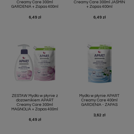
Creamy Care 300ml
Creamy Care 300ml JAŚMIN
GARDENIA + Zapas 400ml
+ Zapas 400ml
6,49 zł
6,49 zł
Cena
Cena
ZESTAW Mydło w płynie z
Mydło w płynie APART
dozownikiem APART
Creamy Care 400ml
Creamy Care 300ml
GARDENIA - ZAPAS
MAGNOLIA + Zapas 400ml
3,62 zł
Cena
6,49 zł
Cena