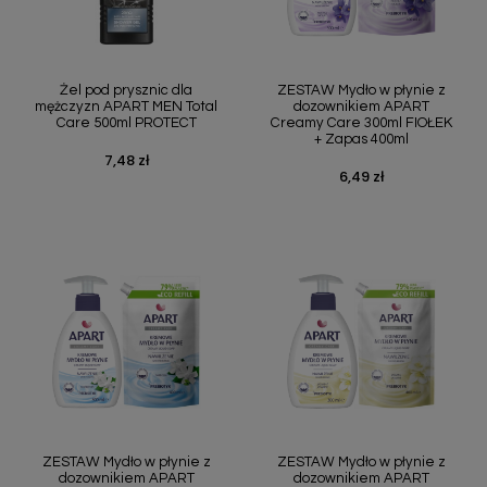
Żel pod prysznic dla
ZESTAW Mydło w płynie z
mężczyzn APART MEN Total
dozownikiem APART
Care 500ml PROTECT
Creamy Care 300ml FIOŁEK
+ Zapas 400ml
7,48 zł
Cena
6,49 zł
Cena
ZESTAW Mydło w płynie z
ZESTAW Mydło w płynie z
dozownikiem APART
dozownikiem APART