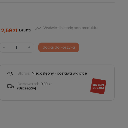

Wyświetl historię cen produktu
2,59 zł
Brutto
-
+
dodaj do koszyka
Status:
Niedostępny - dostawa wkrótce
Dostawa od:
9,99 zł
(Szczegóły)