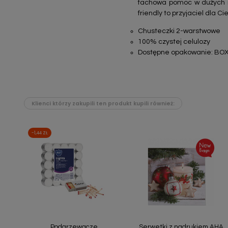
fachowa pomoc w dużych i m
friendly to przyjaciel dla C
Chusteczki 2-warstwowe
100% czystej celulozy
Dostępne opakowanie: BOX
Klienci którzy zakupili ten produkt kupili również:
-1,44 ZŁ
Szybki podgląd
Szybki podgląd


Podgrzewacze
Serwetki z nadrukiem AHA