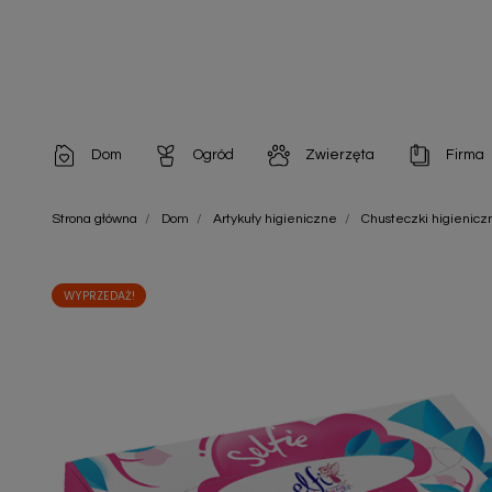
Dom
Ogród
Zwierzęta
Firma
Artykuły dekoracyjne
Chemia do architektury ogrodowej
Szampony i odżywki
Artykuły Hig
Strona główna
Dom
Artykuły higieniczne
Chusteczki higienicz
Artykuły do pielęgnacji
Chemia do oczek wodnych
Środki na pasożyty
Artykuły jed
Artykuły gospodarstwa domowego
Doniczki i pojemniki
Karmy i Przekąski dla Kotów
Artykuły opa
WYPRZEDAŻ!
Artykuły higieniczne
Odstraszacze owadów
Chusteczki nawilżane
Artykuły jednorazowe
Odstraszacze zwierząt
Zobacz w
Artykuły opakowaniowe
Nawozy i preparaty
Zobacz wszystkie
Chemia gospodarcza
Narzędzia ogrodnicze
Nasiona