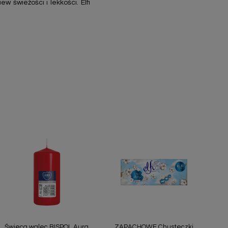
 świeżości i lekkości. Elfi
Szybki podgląd
Szybki podgląd


Świeca walec BISPOL Aura
ZAPACHOWE Chusteczki