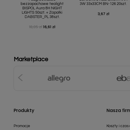
bezzapachowe tealight
3W 33x33CM BN-126 20szt.
BISPOL Aura 8H NIGHT
LIGHTS 50szt. + Zapałki
3,67 zł
Cena
DABSTER_PL 38szt.
18,05 zł
16,61 zł
Cena podstawowa
Cena
Marketplace
Produkty
Nasza fir
Promocje
Koszty i czas