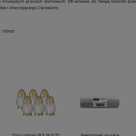
niejszych pracach domowych. Elfi wniesie do Twojej łazienki powiew
iebie i otaczającego Cię świata.
 100szt.
Szybki podgląd
Szybki podgląd


Znicz szklany BOLSIUS 2D
Reklamówki na rolce