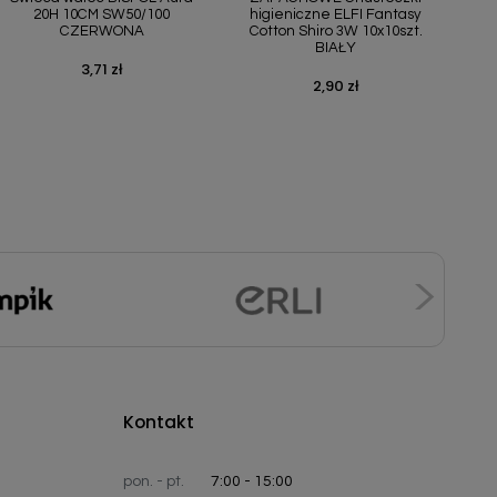
20H 10CM SW50/100
higieniczne ELFI Fantasy
CZERWONA
Cotton Shiro 3W 10x10szt.
BIAŁY
3,71 zł
Cena
2,90 zł
Cena
Kontakt
pon. - pt.
7:00 - 15:00