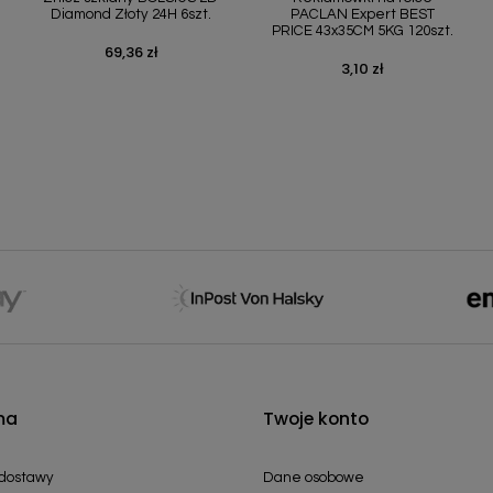
Diamond Złoty 24H 6szt.
PACLAN Expert BEST
PRICE 43x35CM 5KG 120szt.
69,36 zł
Cena
3,10 zł
Cena
ma
Twoje konto
 dostawy
Dane osobowe