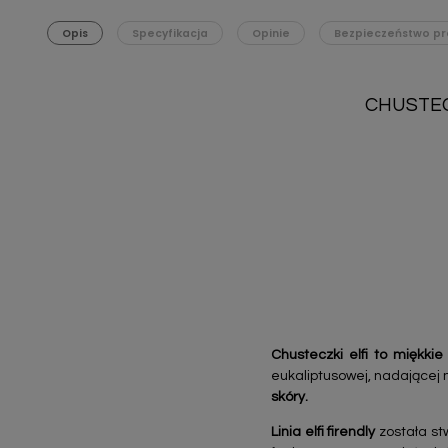
Opis
Specyfikacja
Opinie
Bezpieczeństwo pr
CHUSTECZ
Chusteczki elfi to miękki
eukaliptusowej, nadającej 
skóry.
Linia elfi firendly
została stw