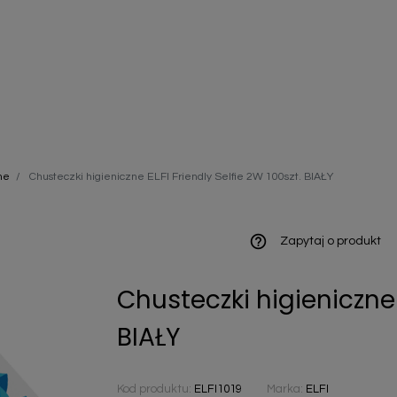
ieniczne
ne
Chusteczki higieniczne ELFI Friendly Selfie 2W 100szt. BIAŁY
norazowe
kowaniowe
help_outline
Zapytaj o produkt
Chusteczki higieniczne E
szystkie
BIAŁY
Kod produktu:
ELFI1019
Marka:
ELFI