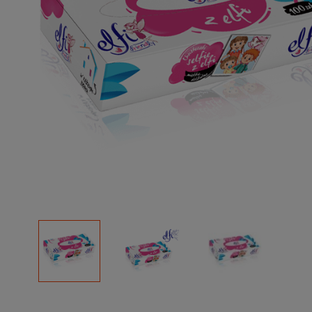
Podłoża
Pozostałe
Środki ochrony roślin
Środki ochrony roślin dla profesjonalistów
Zobacz wszystkie
Zobacz wszystkie