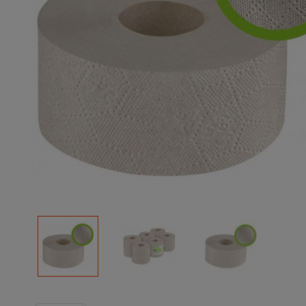
Podłoża
Pozostałe
Środki ochrony roślin
Środki ochrony roślin dla profesjonalistów
Zobacz wszystkie
Zobacz wszystkie