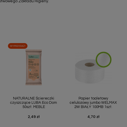
stwowego Zakładu Higieny.
WYPRZEDAŻ!
Szybki podgląd
Szybki podgląd


NATURALNE Ściereczki
Papier toaletowy
czyszczące LUBA Eco Dom
celulozowy jumbo WELMAX
50szt. MEBLE
2W BIAŁY 100MB 1szt.
2,49 zł
4,70 zł
Cena
Cena