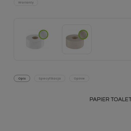
Warianty
Opis
Specyfikacja
Opinie
PAPIER TOALE