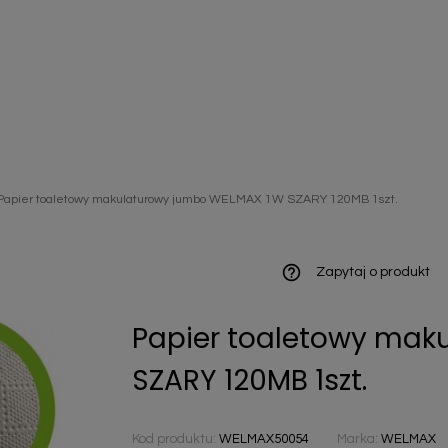
ieniczne
Papier toaletowy makulaturowy jumbo WELMAX 1W SZARY 120MB 1szt.
norazowe
kowaniowe
help_outline
Zapytaj o produkt
Papier toaletowy mak
szystkie
SZARY 120MB 1szt.
Kod produktu:
WELMAX50054
Marka:
WELMAX