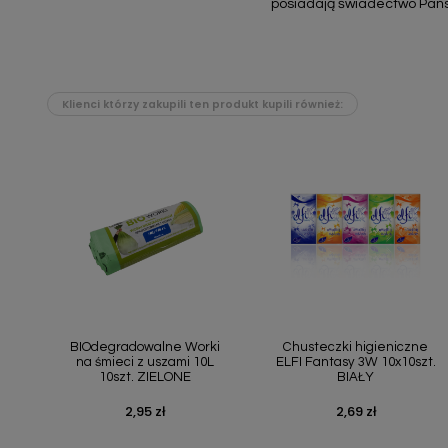
posiadają świadectwo Pań
Klienci którzy zakupili ten produkt kupili również:
Szybki podgląd
Szybki podgląd


BIOdegradowalne Worki
Chusteczki higieniczne
na śmieci z uszami 10L
ELFI Fantasy 3W 10x10szt.
10szt. ZIELONE
BIAŁY
2,95 zł
2,69 zł
Cena
Cena