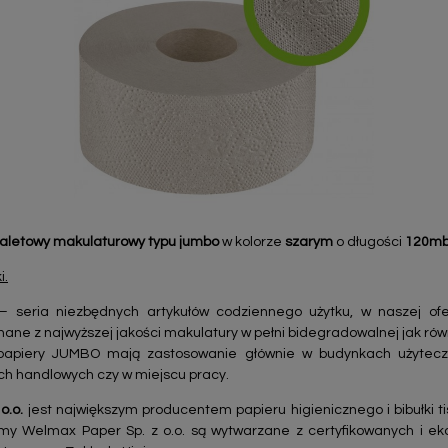
oaletowy makulaturowy typu jumbo
w kolorze
szarym
o długości
120m
i.
 seria niezbędnych artykułów codziennego użytku, w naszej ofe
ane z najwyższej jakości makulatury w pełni bidegradowalnej jak rów
papiery JUMBO mają zastosowanie głównie w budynkach użyteczn
ch handlowych czy w miejscu pracy.
o.o.
jest największym producentem papieru higienicznego i bibułki t
my Welmax Paper Sp. z o.o. są wytwarzane z certyfikowanych i ek