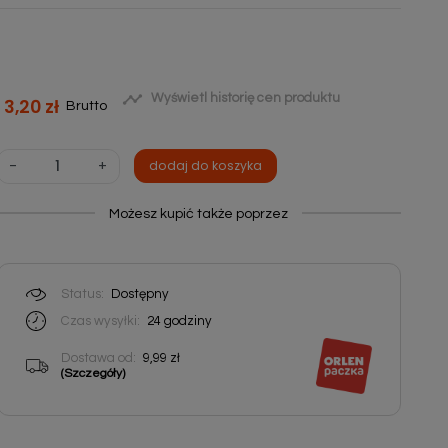

Wyświetl historię cen produktu
3,20 zł
Brutto
-
+
dodaj do koszyka
Możesz kupić także poprzez
Status:
Dostępny
Czas wysyłki:
24
godziny
Dostawa od:
9,99 zł
(Szczegóły)