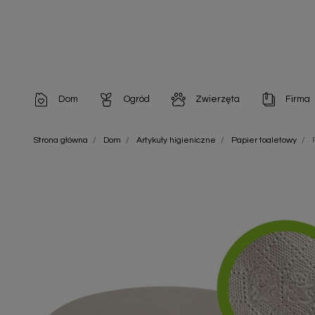
Dom
Ogród
Zwierzęta
Firma
Artykuły dekoracyjne
Chemia do architektury ogrodowej
Szampony i odżywki
Artykuły Hig
Strona główna
Dom
Artykuły higieniczne
Papier toaletowy
Artykuły do pielęgnacji
Chemia do oczek wodnych
Środki na pasożyty
Artykuły jed
Artykuły gospodarstwa domowego
Doniczki i pojemniki
Karmy i Przekąski dla Kotów
Artykuły opa
Artykuły higieniczne
Odstraszacze owadów
Chusteczki nawilżane
Artykuły jednorazowe
Odstraszacze zwierząt
Zobacz w
Artykuły opakowaniowe
Nawozy i preparaty
Zobacz wszystkie
Chemia gospodarcza
Narzędzia ogrodnicze
Nasiona