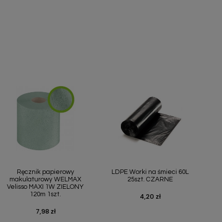
Szybki podgląd
Szybki podgląd


Ręcznik papierowy
LDPE Worki na śmieci 60L
makulaturowy WELMAX
25szt. CZARNE
Velisso MAXI 1W ZIELONY
120m 1szt.
4,20 zł
Cena
7,98 zł
Cena