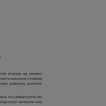
b
.
rcie znajdują się zarówno
nież te wykonane z miękkiej
ości publicznej, punktach
issue na Lubelszczyźnie dla
ologicznych surowców oraz