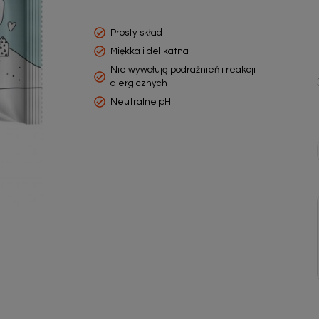
Prosty skład
Miękka i delikatna
Nie wywołują podrażnień i reakcji
alergicznych
Neutralne pH