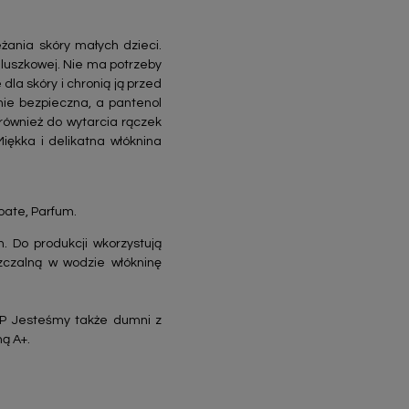
eżania skóry małych dzieci.
eluszkowej. Nie ma potrzeby
la skóry i chronią ją przed
nie bezpieczna, a pantenol
 również do wytarcia rączek
Miękka i delikatna włóknina
oate, Parfum.
. Do produkcji wkorzystują
zczalną w wodzie włókninę
P Jesteśmy także dumni z
ą A+.