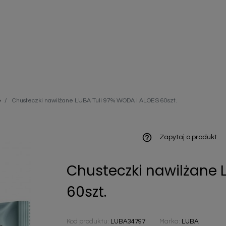
ieniczne
e
Chusteczki nawilżane LUBA Tuli 97% WODA i ALOES 60szt.
norazowe
kowaniowe
help_outline
Zapytaj o produkt
Chusteczki nawilżane 
szystkie
60szt.
Kod produktu:
LUBA34797
Marka:
LUBA