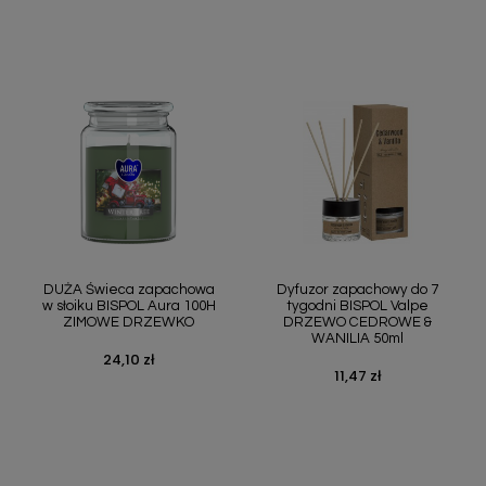
Szybki podgląd
Szybki podgląd


DUŻA Świeca zapachowa
Dyfuzor zapachowy do 7
w słoiku BISPOL Aura 100H
tygodni BISPOL Valpe
ZIMOWE DRZEWKO
DRZEWO CEDROWE &
WANILIA 50ml
24,10 zł
Cena
11,47 zł
Cena