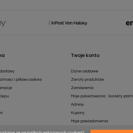
ma
Twoje konto
 dostawy
Dane osobowe
atności i plików cookies
Zwroty produktów
lamacje
Zamówienia
klepu
Moje pokwitowania - korekty płatn
Adresy
mi
Kupony
Moje powiadomienia
zystanie ze wszystkich wskazanych cookies?