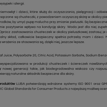
ysypek i alergii.
iemowląt i dzieci, które służą do oczyszczania, pielęgnacji i odświ
sączone są chusteczki, z powodzeniem oczyszczą skórę w okolicy pi
dków, by umyć pupę malucha przy zmianie pieluszki. Są bezpieczne d
nie pozytywnie wpływa na kondycję skóry. Woda jest dla niej zupeł
 Oprócz zastosowania chusteczek w okolicy pieluszkowej zastosuj je
ralny skład, całkowicie bezpieczny spełnia potrzeby mam i dzieci. 
 wrażenia ze stosowania są, dzięki niej, jeszcze lepsze.
f Juice, Polysorbate 20, Citric Acid, Potassium Sorbate, Sodium Benz
wyspecjalizowana w produkcji chusteczek i ściereczek nawilżanych
y
nowej generacji takie, jak biodegradowalna wiskoza czy rozpus
ierają naturalne składniki bezpieczne dla skóry.
produktów
LUBA potwierdzają wdrożone systemy ISO 9001 oraz GM
RC Global Standards for Consumer Products z najwyższą możliwą ocen