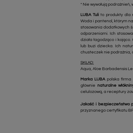
* Nie wywołują podrażnień, w
LUBA Tuli
to produkty dla n
Woda i pantenol, którym na
stosowania dodatkowych śro
odparzeniami. Ich stosowa
działa łagodząco i kojąco.
lub buzi dziecka. Ich natu
chusteczek nie podrażnia, a
SKŁAD:
Aqua, Aloe Barbadensis Lea
Marka LUBA
polska firma 
głównie
naturalne włóknin
celulozową, a receptury zaw
Jakość i bezpieczeństwo 
przyznanego certyfikatu B