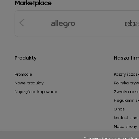
Marketplace
Produkty
Nasza fir
Promocje
Koszty i czas
Nowe produkty
Polityka pryw
Najczęściej kupowane
Zwroty i rek
Regulamin s
O nas
Kontakt z na
Mapa strony
Czy wyrażasz zgodę na kor