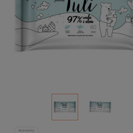
Podłoża
Pozostałe
Środki ochrony roślin
Środki ochrony roślin dla profesjonalistów
Zobacz wszystkie
Zobacz wszystkie
Warianty