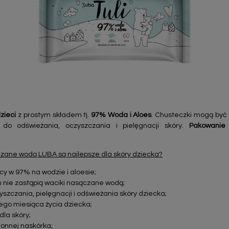
zieci
z prostym składem tj.
97% Woda i Aloes
. Chusteczki mogą by
 do odświeżania, oczyszczania i pielęgnacji skóry.
Pakowanie
zane wodą LUBA są najlepsze dla skóry dziecka?
jący w 97% na wodzie i aloesie;
ch nie zastąpią waciki nasączane wodą;
szczania, pielęgnacji i odświeżania skóry dziecka;
ego miesiąca życia dziecka;
dla skóry;
ronnej naskórka;