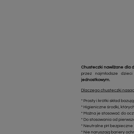
Chusteczki nawilżane dla d
przez najmłodsze dzieci
jednostkowym.
Dlaczego chusteczki nasąc
* Prosty i krótki skład bazu
* Higieniczne środki, który
* Można je stosować do oczy
* Do stosowania od pierwsz
* Neutralne pH bezpieczne 
* Nie naruszają bariery och