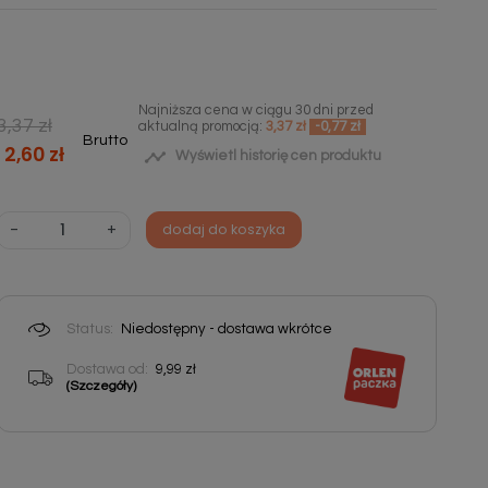
Najniższa cena w ciągu 30 dni przed
3,37 zł
aktualną promocją:
3,37 zł
-0,77 zł
Brutto
2,60 zł

Wyświetl historię cen produktu
-
+
dodaj do koszyka
Status:
Niedostępny - dostawa wkrótce
Dostawa od:
9,99 zł
(Szczegóły)