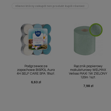
Klienci którzy zakupili ten produkt kupili również:
Szybki podgląd
Szybki podgląd


Podgrzewacze
Ręcznik papierowy
zapachowe BISPOL Aura
makulaturowy WELMAX
4H SELF CARE SPA 18szt.
Velisso MAXI 1W ZIELONY
120m 1szt.
6,63 zł
Cena
7,98 zł
Cena