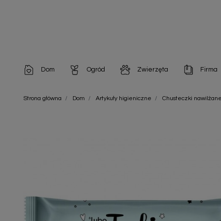
Dom
Ogród
Zwierzęta
Firma
Artykuły dekoracyjne
Chemia do architektury ogrodowej
Szampony i odżywki
Artykuły Hig
Strona główna
Dom
Artykuły higieniczne
Chusteczki nawilżan
Artykuły do pielęgnacji
Chemia do oczek wodnych
Środki na pasożyty
Artykuły jed
Artykuły gospodarstwa domowego
Doniczki i pojemniki
Karmy i Przekąski dla Kotów
Artykuły opa
Artykuły higieniczne
Odstraszacze owadów
Chusteczki nawilżane
Artykuły jednorazowe
Odstraszacze zwierząt
Zobacz w
Artykuły opakowaniowe
Nawozy i preparaty
Zobacz wszystkie
Chemia gospodarcza
Narzędzia ogrodnicze
Nasiona