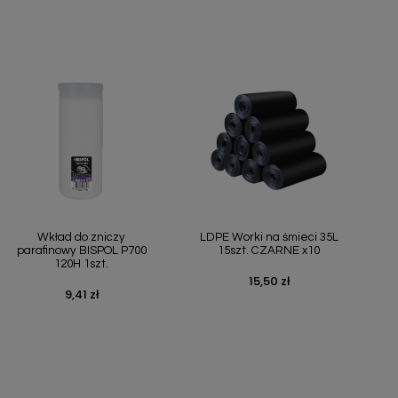
Szybki podgląd
Szybki podgląd


Wkład do zniczy
LDPE Worki na śmieci 35L
parafinowy BISPOL P700
15szt. CZARNE x10
120H 1szt.
15,50 zł
Cena
9,41 zł
Cena