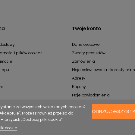
ma
Twoje konto
 dostawy
Dane osobowe
atności i plików cookies
Zwroty produktów
lamacje
Zamówienia
klepu
Moje pokwitowania - korekty płatn
Adresy
mi
Kupony
Moje powiadomienia
zystanie ze wszystkich wskazanych cookies?
ODRZUĆ WSZYST
k „Akceptuję”. Możesz również przejść do
rzycisk „Dostosuj pliki cookie”.
iki cookie