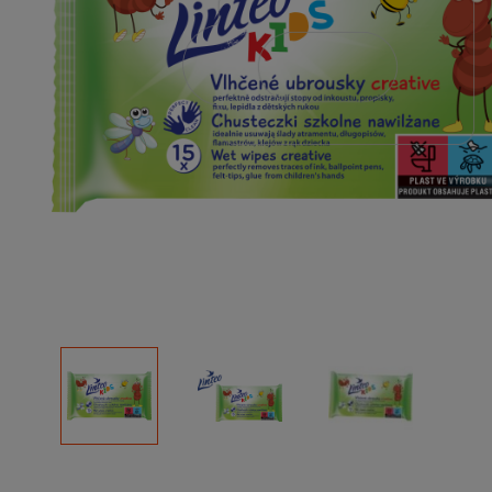
Podłoża
Pozostałe
Środki ochrony roślin
Środki ochrony roślin dla profesjonalistów
Zobacz wszystkie
Zobacz wszystkie