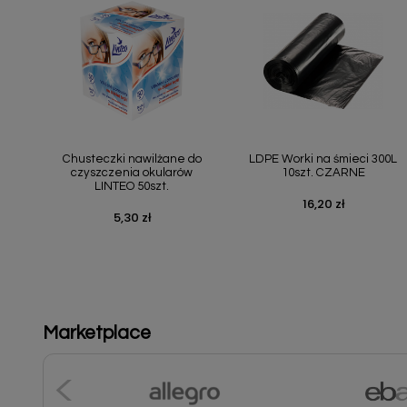
Szybki podgląd
Szybki podgląd


Chusteczki nawilżane do
LDPE Worki na śmieci 300L
czyszczenia okularów
10szt. CZARNE
LINTEO 50szt.
16,20 zł
Cena
5,30 zł
Cena
Marketplace