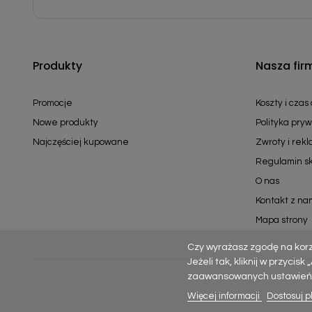
Produkty
Nasza fir
Promocje
Koszty i czas
Nowe produkty
Polityka pryw
Najczęściej kupowane
Zwroty i rek
Regulamin s
O nas
Kontakt z na
Mapa strony
Czy wyrażasz zgodę na kor
Jeżeli tak, kliknij w przycis
zaawansowanych ustawień – p
Więcej informacji
Dostosuj pl