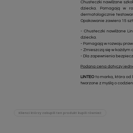
Chusteczki nawilżane szkol
dziecka. Pomagają w roz
dermatologicznie testowane
Opakowanie zawiera 15 szt
- Chusteczki nawilżane Lin
dziecka.
- Pomagają w rozwoju prawi
- Zmieszczą się w każdym d
- Dla zapewnienia bezpie
Podana cena dotyczy jedne
LINTEO
to marka, która od 
tworzone z myślą o codzienn
Klienci którzy zakupili ten produkt kupili również: