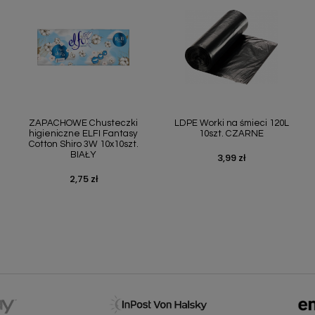
Szybki podgląd
Szybki podgląd


ZAPACHOWE Chusteczki
LDPE Worki na śmieci 120L
higieniczne ELFI Fantasy
10szt. CZARNE
Cotton Shiro 3W 10x10szt.
BIAŁY
3,99 zł
Cena
2,75 zł
Cena