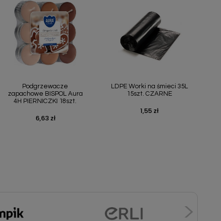
Szybki podgląd
Szybki podgląd


Podgrzewacze
LDPE Worki na śmieci 35L
zapachowe BISPOL Aura
15szt. CZARNE
4H PIERNICZKI 18szt.
1,55 zł
Cena
6,63 zł
Cena