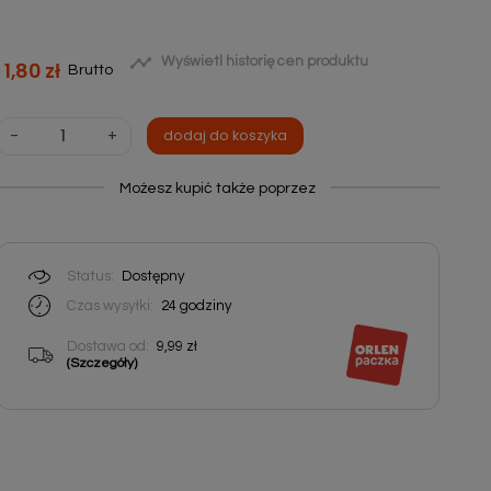

Wyświetl historię cen produktu
1,80 zł
Brutto
-
+
dodaj do koszyka
Możesz kupić także poprzez
Status:
Dostępny
Czas wysyłki:
24
godziny
Dostawa od:
9,99 zł
(Szczegóły)