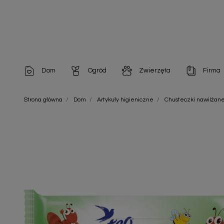
Dom
Ogród
Zwierzęta
Firma
Artykuły dekoracyjne
Chemia do architektury ogrodowej
Szampony i odżywki
Artykuły Hig
Strona główna
Dom
Artykuły higieniczne
Chusteczki nawilżan
Artykuły do pielęgnacji
Chemia do oczek wodnych
Środki na pasożyty
Artykuły jed
Artykuły gospodarstwa domowego
Doniczki i pojemniki
Karmy i Przekąski dla Kotów
Artykuły opa
Artykuły higieniczne
Odstraszacze owadów
Chusteczki nawilżane
Artykuły jednorazowe
Odstraszacze zwierząt
Zobacz w
Artykuły opakowaniowe
Nawozy i preparaty
Zobacz wszystkie
Chemia gospodarcza
Narzędzia ogrodnicze
Nasiona