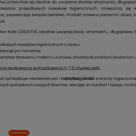
ne Linteo Kids są idealne do usuwania śladów atramentu, długopisów
wijaniu prawidłowych nawyków higienicznych, zmieszczą się 
, zapewniając bezpieczeństwo. Produkt zawiera pantenol i aloes, k
uk.
teo Kids CREATIVE idealnie usuwają ślady atramentu, długopisów, fl
dłowych nawyków higienicznych u dzieci.
ziecięcym tornistrze.
czeństwa Waszemu małemu uczniowi, chusteczki poddano badaniom
go opakowania jednostkowego tj. (15 chusteczek).
lat symbolizuje niezawodność i
najwyższą jakość
w branży higienicznej
ych potrzebach naszych klientów, oferując im komfort i luksus, na któ
WYPRZEDAŻ!