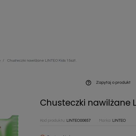
ieniczne
e
Chusteczki nawilżane LINTEO Kids 15szt.
norazowe
kowaniowe
help_outline
Zapytaj o produkt
Chusteczki nawilżane L
szystkie
Kod produktu:
LINTEO00657
Marka:
LINTEO