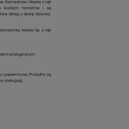
, flamastrów i klejów z rąk
w każdym tornistrze i są
tóre dbają o skórę dziecka.
amastrów, klejów itp. z rąk
 dermatologicznym.
 i papierniczej. Produkty są
ry zasługują.