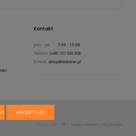
Kontakt
pon. - pt.
7:00 - 15:00
Telefon:
(+48) 737 305 306
E-mail:
sklep@dabster.pl
ości
KO
AKCEPTUJĘ
Made with
Happy Rebels
&
MiyoStudio