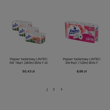
Papier toaletowy LINTEO
Papier toaletowy LINTEO
3W 16szt. (240m) BIAŁY x3
3W 8szt. (120m) BIAŁY
50,43 zł
8,65 zł
Cena
Cena

Następny
1
2