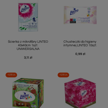
Ścierka z mikrofibry LINTEO
Chusteczki do higieny
40x40cm 1szt.
intymnej LINTEO 10szt.
UNIWERSALNA
0,99 zł
Cena
3,11 zł
Cena
-0,55 ZŁ
-0,55 ZŁ