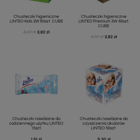
Chusteczki higieniczne
Chusteczki higieniczne
LINTEO Kids 2W 80szt. CUBE
LINTEO Premium 3W 60szt.
CUBE
4,37 zł
3,82 zł
Cena podstawowa
Cena
4,37 zł
3,82 zł
Cena podstawowa
Cena
Chusteczki nawilżane do
Chusteczki nawilżane do
codziennego użytku LINTEO
czyszczenia okularów
15szt.
LINTEO 50szt.
1,51 zł
5,30 zł
Cena
Cena