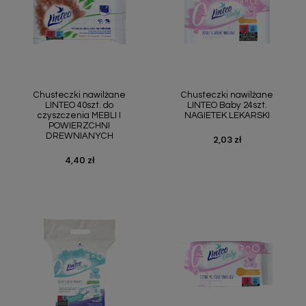
Chusteczki nawilżane
Chusteczki nawilżane
LINTEO 40szt. do
LINTEO Baby 24szt.
czyszczenia MEBLI I
NAGIETEK LEKARSKI
POWIERZCHNI
DREWNIANYCH
2,03 zł
Cena
4,40 zł
Cena