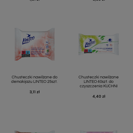
Chusteczki nawilżane do
Chusteczki nawilżane
demakijażu LINTEO 25szt.
LINTEO 40szt. do
czyszczenia KUCHNI
3,11 zł
Cena
4,40 zł
Cena