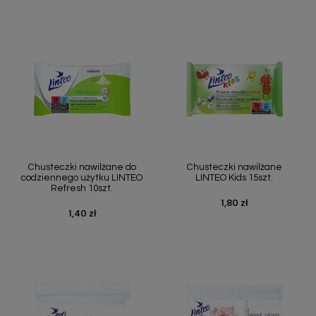
Chusteczki nawilżane do
Chusteczki nawilżane
codziennego użytku LINTEO
LINTEO Kids 15szt.
Refresh 10szt.
1,80 zł
Cena
1,40 zł
Cena