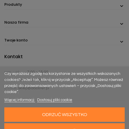
Produkty
Nasza firma
Twoje konto
Kontakt
pon. - pt.
7:00 - 15:00
Czy wyrażasz zgodę na korzystanie ze wszystkich wskazanych
cookies? Jeżeli tak, kliknij w przycisk „Akceptuję”. Możesz również
Telefon:
(+48) 737 305 306
przejść do zaawansowanych ustawień – przycisk „Dostosuj pliki
E-mail:
sklep@dabster.pl
cookie”.
Więcej informacji
Dostosuj pliki cookie
ODRZUĆ WSZYSTKO
Made with
Happy Rebels
&
MiyoStudio