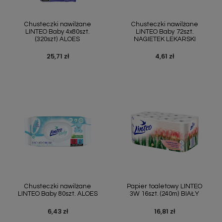
Chusteczki nawilżane
Chusteczki nawilżane
LINTEO Baby 4x80szt.
LINTEO Baby 72szt.
(320szt) ALOES
NAGIETEK LEKARSKI
25,71 zł
4,61 zł
Cena
Cena
Chusteczki nawilżane
Papier toaletowy LINTEO
LINTEO Baby 80szt. ALOES
3W 16szt. (240m) BIAŁY
6,43 zł
16,81 zł
Cena
Cena