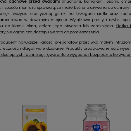
 okna dachowe przed owadami
(muchami, komarami, osami, ćmam
tki i sposób montażu sprawiają, że może być ona używana do ochrony
(dzięki wszyciu elastycznej gumki na brzegach siatki oraz zas
montować w dowolnym miejscu). Wyjątkowo prosty i szybki spos
pu do klamki okna, celem jego otwarcia lub zamknięcia.
Siatka 
óry nie ogranicza dostępu światła do pomieszczenia.
oducent najwyższej jakości preparatów przeciwko małym intruzom
uteczność
i d
ługotrwałe działanie
. Produkty produkowane są z wyse
dostępnych technologii, gwarantuje wygodne i bezpieczne korzysta