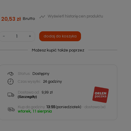

Wyświetl historię cen produktu
20,53 zł
Brutto
-
+
dodaj do koszyka
Możesz kupić także poprzez
Status:
Dostępny
Czas wysyłki:
24
godziny
Dostawa od:
9,99 zł
(Szczegóły)
Kup do godziny
13:55
(poniedziałek)
- dostawa (w)
wtorek, 11 sierpnia