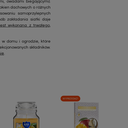
i, owadami biegającymi).
 okien dachowych o różnych
tosowaniu samoprzylepnych
ób zakładania siatki daje
jest wykonana z trwałego,
 w domu i ogrodzie, które
lekcjonowanych składników.
nie
.
WYPRZEDAŻ!