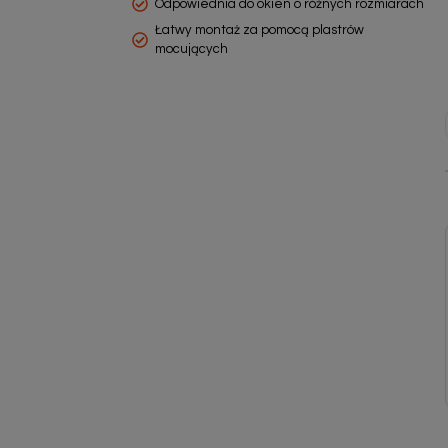
Odpowiednia do okien o różnych rozmiarach
Łatwy montaż za pomocą plastrów
mocujących