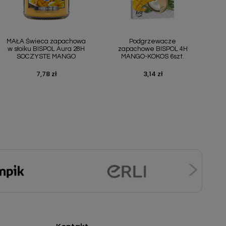
Szybki podgląd
Szybki podgląd


MAŁA Świeca zapachowa
Podgrzewacze
w słoiku BISPOL Aura 28H
zapachowe BISPOL 4H
SOCZYSTE MANGO
MANGO-KOKOS 6szt.
7,78 zł
3,14 zł
Cena
Cena