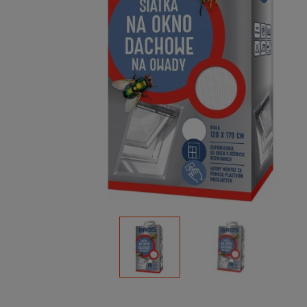
Podłoża
Pozostałe
Środki ochrony roślin
Środki ochrony roślin dla profesjonalistów
Zobacz wszystkie
Zobacz wszystkie