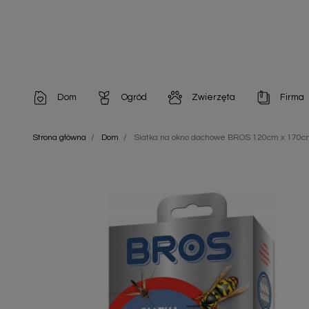
Dom
Ogród
Zwierzęta
Firma
Artykuły dekoracyjne
Chemia do architektury ogrodowej
Szampony i odżywki
Artykuły Hig
Strona główna
Dom
Siatka na okno dachowe BROS 120cm x 170c
Artykuły do pielęgnacji
Chemia do oczek wodnych
Środki na pasożyty
Artykuły jed
Artykuły gospodarstwa domowego
Doniczki i pojemniki
Karmy i Przekąski dla Kotów
Artykuły opa
Artykuły higieniczne
Odstraszacze owadów
Chusteczki nawilżane
Artykuły jednorazowe
Odstraszacze zwierząt
Zobacz w
Artykuły opakowaniowe
Nawozy i preparaty
Zobacz wszystkie
Chemia gospodarcza
Narzędzia ogrodnicze
Nasiona