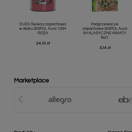
Szybki podgląd
Szybki podgląd


DUŻA Świeca zapachowa
Podgrzewacze
w słoiku BISPOL Aura 100H
zapachowe BISPOL Aura
RÓŻA
4H KLASYCZNE KWIATY
6szt.
24,10 zł
Cena
3,14 zł
Cena
Marketplace