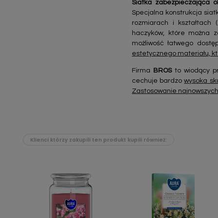
Siatka zabezpieczająca
Specjalna konstrukcja sia
rozmiarach i kształtach 
haczyków, które można za
możliwość łatwego dostę
estetycznego materiału, kt
Firma
BROS
to wiodący pr
cechuje bardzo
wysoka sk
Zastosowanie najnowszych 
Klienci którzy zakupili ten produkt kupili również: