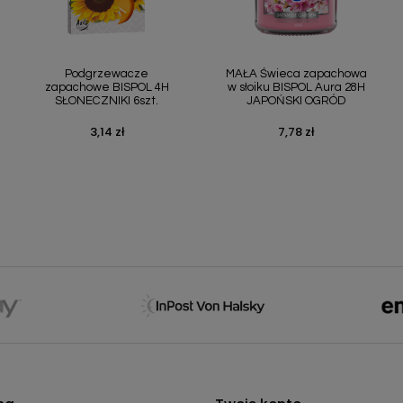
Szybki podgląd
Szybki podgląd


Podgrzewacze
MAŁA Świeca zapachowa
zapachowe BISPOL 4H
w słoiku BISPOL Aura 28H
SŁONECZNIKI 6szt.
JAPOŃSKI OGRÓD
3,14 zł
7,78 zł
Cena
Cena