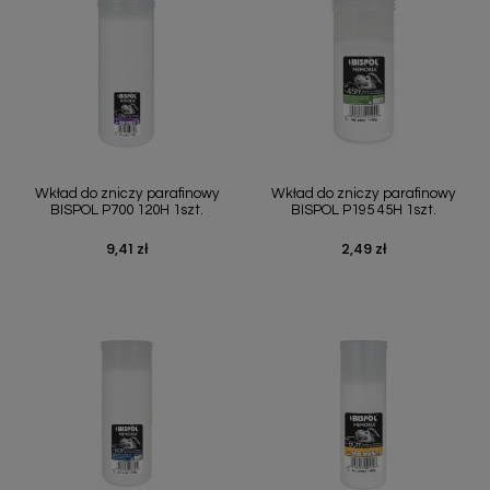
Wkład do zniczy parafinowy
Wkład do zniczy parafinowy
BISPOL P700 120H 1szt.
BISPOL P195 45H 1szt.
9,41 zł
2,49 zł
Cena
Cena