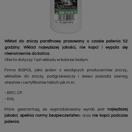
Wkład do zniczy parafinowy prasowany o czasie palenia 52
godziny. Wkład najwyższej jakości, nie kopci i wypala się
równomiernie do końca.
Oferta dotyczy 1szt wkładu w kolorze białym.
Firma BISPOL jako jeden z wiodących producentów zniczy,
wkładów do zniczy, podgrzewaczy i świec posiada szereg
atestów i certyfikatów takich jak m.in:
- BRC CP
- RAL
które gwarantują, że wyprodukowany wyrób jest
najwyższej
jakości
,
spełnia normy bezpieczeństw
a oraz
nie kopci podczas
palenia.