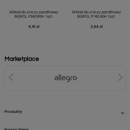
Wkład do zniczy parafinowy
Wkład do zniczy parafinowy
BISPOL P360 80H 1szt.
BISPOL P160 60H 1szt.
5,15 zł
2,64 zł
Cena
Cena
Marketplace
Produkty
Nasza firma