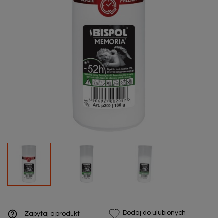
help_outline
Dodaj do ulubionych
Zapytaj o produkt