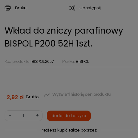
Drukuj
Udostępnij
Wkład do zniczy parafinowy
BISPOL P200 52H 1szt.
Kod produktu:
BISPOL2057
Marka:
BISPOL

Wyświetl historię cen produktu
2,92 zł
Brutto
-
+
dodaj do koszyka
Możesz kupić także poprzez