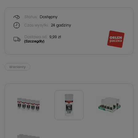
Status:
Dostępny
Czas wysyłki:
24
godziny
Dostawa od:
9,99 zł
(Szczegóły)
Warianty