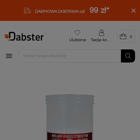
99 zł
*
DARMOWA DOSTAWA od
0
Ulubione
Twoje konto
