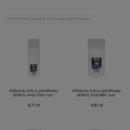
Klienci którzy zakupili ten produkt kupili również:
Wkład do zniczy parafinowy
Wkład do zniczy parafinowy
BISPOL P450 105H 1szt.
BISPOL P320 68H 1szt.
6,77 zł
4,57 zł
Cena
Cena