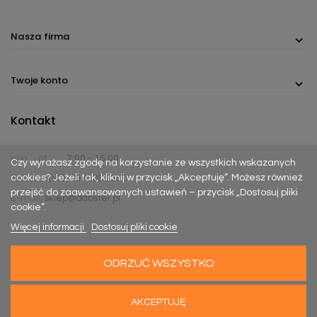
Nasza firma
Twoje konto
Kontakt
pon. - pt.
7:00 - 15:00
Czy wyrażasz zgodę na korzystanie ze wszystkich wskazanych
cookies? Jeżeli tak, kliknij w przycisk „Akceptuję”. Możesz również
Telefon:
(+48) 737 305 306
przejść do zaawansowanych ustawień – przycisk „Dostosuj pliki
E-mail:
sklep@dabster.pl
cookie”.
Więcej informacji
Dostosuj pliki cookie
ODRZUĆ WSZYSTKO
Made with
Happy Rebels
&
MiyoStudio
AKCEPTUJĘ