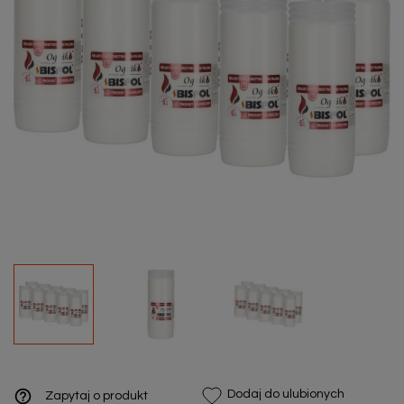
help_outline
Dodaj do ulubionych
Zapytaj o produkt