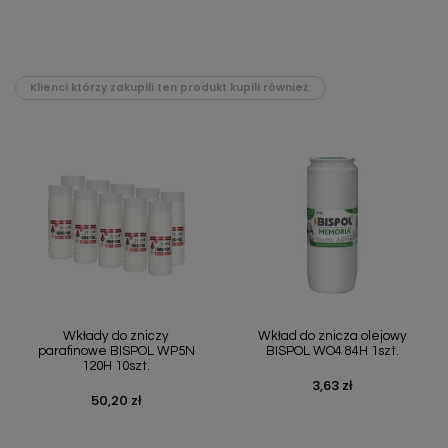
Klienci którzy zakupili ten produkt kupili również:
Wkłady do zniczy
Wkład do znicza olejowy
parafinowe BISPOL WP5N
BISPOL WO4 84H 1szt.
120H 10szt.
3,63 zł
Cena
50,20 zł
Cena