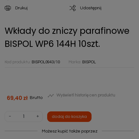
Drukuj
Udostępnij
Wkłady do zniczy parafinowe
BISPOL WP6 144H 10szt.
Kod produktu:
BISPOL0943/10
Marka:
BISPOL

Wyświetl historię cen produktu
69,40 zł
Brutto
-
+
dodaj do koszyka
Możesz kupić także poprzez