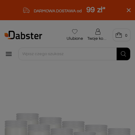
99 zł
*
DARMOWA DOSTAWA od
0
Ulubione
Twoje konto
