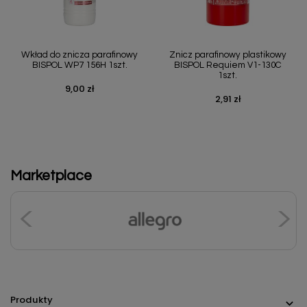
Wkład do znicza parafinowy
Znicz parafinowy plastikowy
BISPOL WP7 156H 1szt.
BISPOL Requiem V1-130C
1szt.
9,00 zł
Cena
2,91 zł
Cena
Marketplace
Produkty