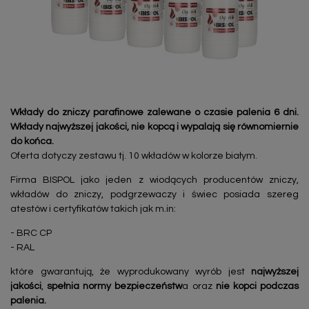
Wkłady do zniczy parafinowe zalewane o czasie palenia 6 dni.
Wkłady najwyższej jakości, nie kopcą i wypalają się równomiernie
do końca.
Oferta dotyczy zestawu tj. 10 wkładów w kolorze białym.
Firma BISPOL jako jeden z wiodących producentów zniczy,
wkładów do zniczy, podgrzewaczy i świec posiada szereg
atestów i certyfikatów takich jak m.in:
- BRC CP
- RAL
które gwarantują, że wyprodukowany wyrób jest
najwyższej
jakości
,
spełnia normy bezpieczeństw
a oraz
nie kopci podczas
palenia.