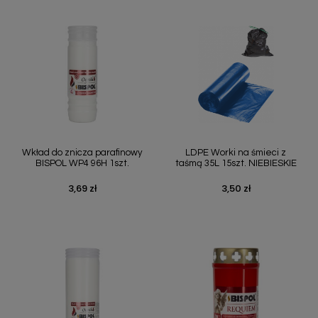
Wkład do znicza parafinowy
LDPE Worki na śmieci z
BISPOL WP4 96H 1szt.
taśmą 35L 15szt. NIEBIESKIE
3,69 zł
3,50 zł
Cena
Cena