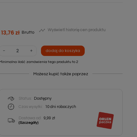

Wyświetl historię cen produktu
13,76 zł
Brutto
-
+
dodaj do koszyka
Minimalna ilość zamówienia tego produktu to 2
Możesz kupić także poprzez
Status:
Dostępny
Czas wysyłki:
10 dni roboczych
Dostawa od:
9,99 zł
(Szczegóły)