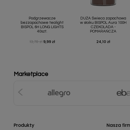
Szybki podgląd
Szybki podgląd


Podgrzewacze
DUŻA Świeca zapachowa
bezzapachowe tealight
w słoiku BISPOL Aura 100H
BISPOL 6H LONG LIGHTS
CZEKOLADA -
40szt.
POMARAŃCZA
13,78 zł
9,99 zł
24,10 zł
Cena podstawowa
Cena
Cena
Marketplace
Produkty
Nasza fir