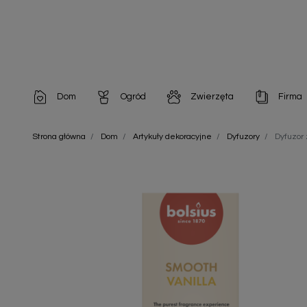
Dom
Ogród
Zwierzęta
Firma
Artykuły dekoracyjne
Chemia do architektury ogrodowej
Szampony i odżywki
Artykuły Hig
Strona główna
Dom
Artykuły dekoracyjne
Dyfuzory
Dyfuzor
Artykuły do pielęgnacji
Chemia do oczek wodnych
Środki na pasożyty
Artykuły jed
Artykuły gospodarstwa domowego
Doniczki i pojemniki
Karmy i Przekąski dla Kotów
Artykuły opa
Artykuły higieniczne
Odstraszacze owadów
Chusteczki nawilżane
Artykuły jednorazowe
Odstraszacze zwierząt
Zobacz w
Artykuły opakowaniowe
Nawozy i preparaty
Zobacz wszystkie
Chemia gospodarcza
Narzędzia ogrodnicze
Nasiona