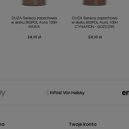
Szybki podgląd
Szybki podgląd


DUŻA Świeca zapachowa
DUŻA Świeca zapachowa
w słoiku BISPOL Aura 100H
w słoiku BISPOL Aura 100H
KAWA
CYNAMON - GOŹDZIKI
24,10 zł
24,10 zł
Cena
Cena
ma
Twoje konto