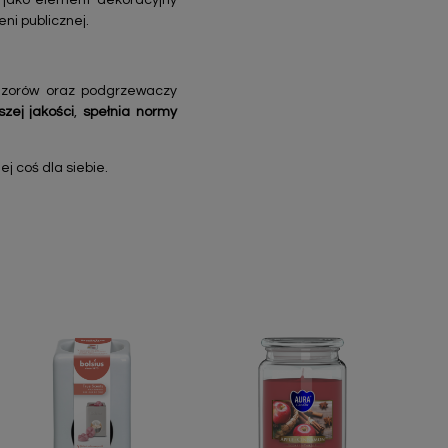
 jako element dekoracyjny
eni publicznej.
fuzorów oraz podgrzewaczy
szej jakości
,
spełnia normy
j coś dla siebie.