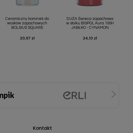
Szybki podgląd
Szybki podgląd


Ceramiczny kominek do
DUŻA Świeca zapachowa
wosków zapachowych
w słoiku BISPOL Aura 100H
BOLSIUS SQUARE
JABŁKO - CYNAMON
20,97 zł
24,10 zł
Cena
Cena
Kontakt