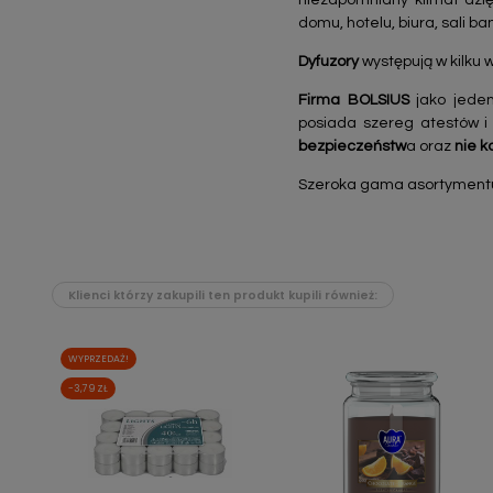
niezapomniany klimat dzi
domu, hotelu, biura, sali b
Dyfuzory
występują w kilku
Firma BOLSIUS
jako jeden
posiada szereg atestów i
bezpieczeństw
a oraz
nie k
Szeroka gama asortymentu k
Klienci którzy zakupili ten produkt kupili również:
WYPRZEDAŻ!
-3,79 ZŁ