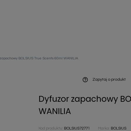
ieniczne
 zapachowy BOLSIUS True Scents 60ml WANILIA
norazowe
kowaniowe
help_outline
Zapytaj o produkt
Dyfuzor zapachowy BO
szystkie
WANILIA
Kod produktu:
BOLSIUS72771
Marka:
BOLSIUS