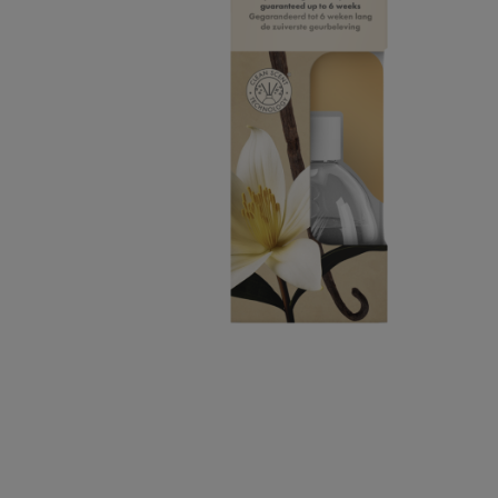
Podłoża
Pozostałe
Środki ochrony roślin
Środki ochrony roślin dla profesjonalistów
Zobacz wszystkie
Zobacz wszystkie