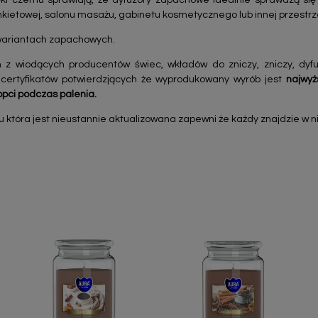
ęki czemu sprawiają, że dyfuzory zapachowe idealnie sprawdzą się
ankietowej, salonu masażu, gabinetu kosmetycznego lub innej przestrz
 wariantach zapachowych.
 z wiodących producentów świec, wkładów do zniczy, zniczy, dy
 certyfikatów potwierdzjących że wyprodukowany wyrób jest
najwyż
opci podczas palenia.
tóra jest nieustannie aktualizowana zapewni że każdy znajdzie w nie