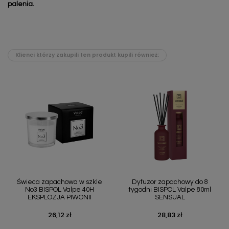
palenia.
Klienci którzy zakupili ten produkt kupili również:
Świeca zapachowa w szkle
Dyfuzor zapachowy do 8
No3 BISPOL Valpe 40H
tygodni BISPOL Valpe 80ml
EKSPLOZJA PIWONII
SENSUAL
26,12 zł
28,83 zł
Cena
Cena