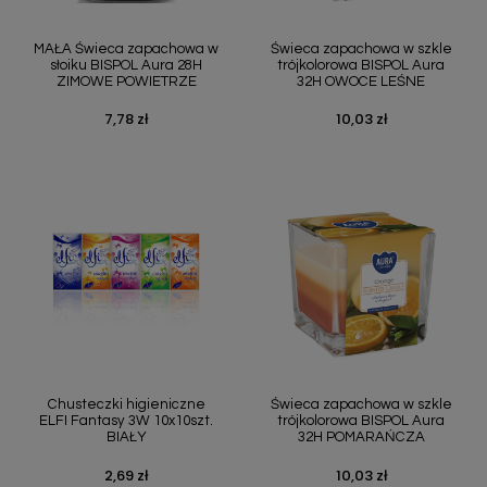
MAŁA Świeca zapachowa w
Świeca zapachowa w szkle
słoiku BISPOL Aura 28H
trójkolorowa BISPOL Aura
ZIMOWE POWIETRZE
32H OWOCE LEŚNE
7,78 zł
10,03 zł
Cena
Cena
Chusteczki higieniczne
Świeca zapachowa w szkle
ELFI Fantasy 3W 10x10szt.
trójkolorowa BISPOL Aura
BIAŁY
32H POMARAŃCZA
2,69 zł
10,03 zł
Cena
Cena