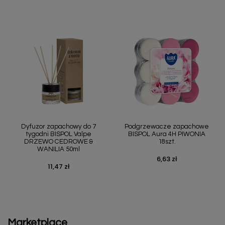
Dyfuzor zapachowy do 7
Podgrzewacze zapachowe
tygodni BISPOL Valpe
BISPOL Aura 4H PIWONIA
DRZEWO CEDROWE &
18szt.
WANILIA 50ml
6,63 zł
Cena
11,47 zł
Cena
Marketplace