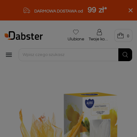
99 zł
*
DARMOWA DOSTAWA od
0
Ulubione
Twoje konto
