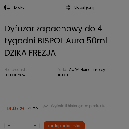
Drukuj
Udostępnij
Dyfuzor zapachowy do 4
tygodni BISPOL Aura 50ml
DZIKA FREZJA
Kod produktu:
Marka:
AURA Home care by
BISPOL7874
BISPOL

Wyświetl historię cen produktu
14,07 zł
Brutto
-
+
dodaj do koszyka