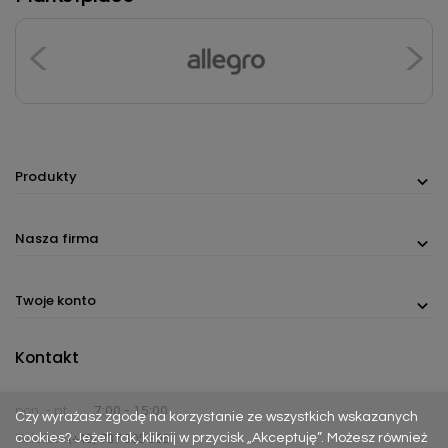
Produkty
Nasza firma
Twoje konto
Kontakt
pon. - pt.
7:00 - 15:00
Czy wyrażasz zgodę na korzystanie ze wszystkich wskazanych
cookies? Jeżeli tak, kliknij w przycisk „Akceptuję”. Możesz również
Telefon:
(+48) 737 305 306