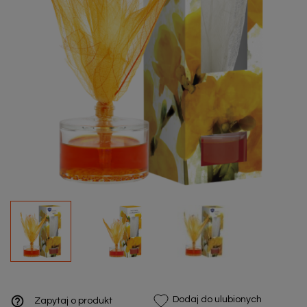
help_outline
Dodaj do ulubionych
Zapytaj o produkt