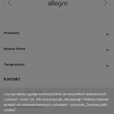
Produkty
Nasza firma
Twoje konto
Kontakt
pon. - pt.
7:00 - 15:00
Czy wyrażasz zgodę na korzystanie ze wszystkich wskazanych
cookies? Jeżeli tak, kliknij w przycisk „Akceptuję”. Możesz również
Telefon:
(+48) 737 305 306
przejść do zaawansowanych ustawień – przycisk „Dostosuj pliki
E-mail:
sklep@dabster.pl
cookie”.