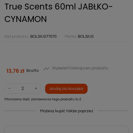
True Scents 60ml JABŁKO-
CYNAMON
Kod produktu:
BOLSIUS77070
Marka:
BOLSIUS

Wyświetl historię cen produktu
13,76 zł
Brutto
-
+
dodaj do koszyka
Minimalna ilość zamówienia tego produktu to 2
Możesz kupić także poprzez