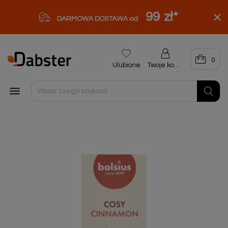
99 zł
*
DARMOWA DOSTAWA od
0
Ulubione
Twoje konto
