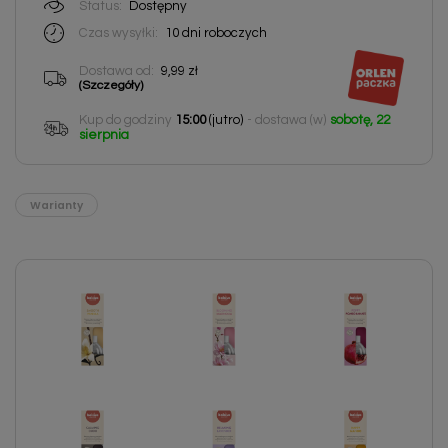
Status:
Dostępny
Czas wysyłki:
10 dni roboczych
Dostawa od:
9,99 zł
(Szczegóły)
Kup do godziny
15:00
(jutro)
- dostawa (w)
sobotę, 22
sierpnia
Warianty