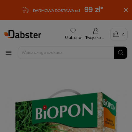
99 zł
*
DARMOWA DOSTAWA od
0
Ulubione
Twoje konto
