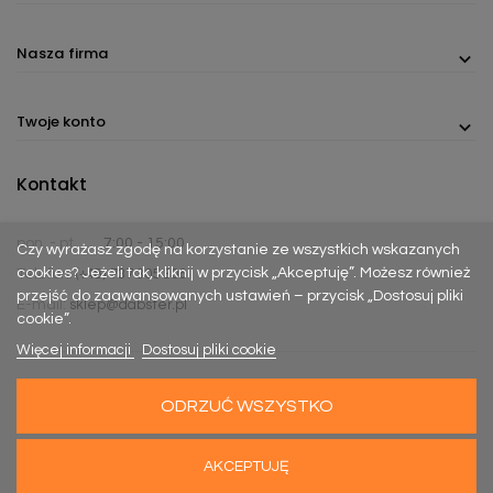
Nasza firma
Twoje konto
Kontakt
pon. - pt.
7:00 - 15:00
Czy wyrażasz zgodę na korzystanie ze wszystkich wskazanych
cookies? Jeżeli tak, kliknij w przycisk „Akceptuję”. Możesz również
Telefon:
(+48) 737 305 306
przejść do zaawansowanych ustawień – przycisk „Dostosuj pliki
E-mail:
sklep@dabster.pl
cookie”.
Więcej informacji
Dostosuj pliki cookie
ODRZUĆ WSZYSTKO
Made with
Happy Rebels
&
MiyoStudio
AKCEPTUJĘ