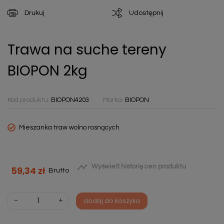
Drukuj
Udostępnij
Trawa na suche tereny
BIOPON 2kg
Kod produktu:
BIOPON4203
Marka:
BIOPON
Mieszanka traw wolno rosnących

Wyświetl historię cen produktu
59,34 zł
Brutto
-
+
dodaj do koszyka