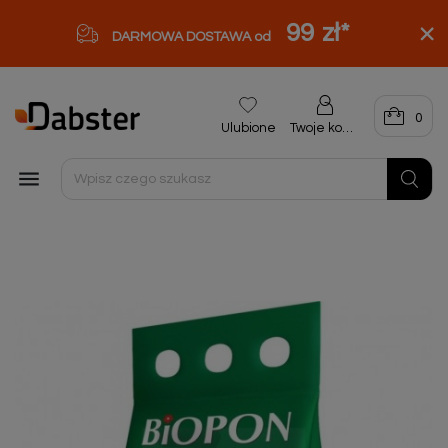
99 zł
*
DARMOWA DOSTAWA od
0
Ulubione
Twoje konto
