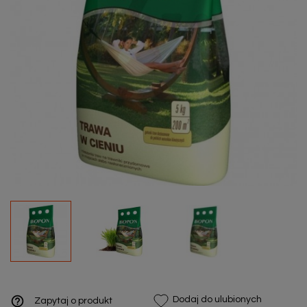
help_outline
Dodaj do ulubionych
Zapytaj o produkt