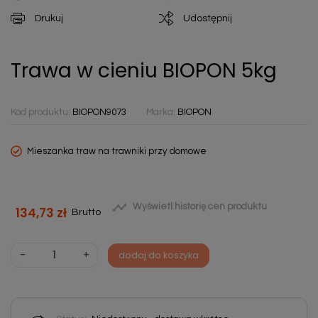
Drukuj
Udostępnij
Trawa w cieniu BIOPON 5kg
Kod produktu:
BIOPON9073
Marka:
BIOPON
Mieszanka traw na trawniki przy domowe

Wyświetl historię cen produktu
134,73 zł
Brutto
-
+
dodaj do koszyka