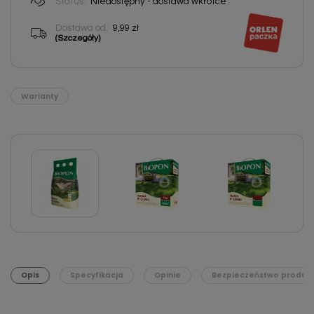
Status:
Niedostępny - dostawa wkrótce
Dostawa od:
9,99 zł
(Szczegóły)
Warianty
Opis
Specyfikacja
Opinie
Bezpieczeństwo produk