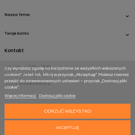
Nasza firma
Twoje konto
Kontakt
pon. - pt.
7:00 - 15:00
Czy wyrażasz zgodę na korzystanie ze wszystkich wskazanych
cookies? Jeżeli tak, kliknij w przycisk „Akceptuję”. Możesz również
Telefon:
(+48) 737 305 306
przejść do zaawansowanych ustawień – przycisk „Dostosuj pliki
E-mail:
sklep@dabster.pl
cookie”.
Więcej informacji
Dostosuj pliki cookie
ODRZUĆ WSZYSTKO
Made with
Happy Rebels
&
MiyoStudio
AKCEPTUJĘ