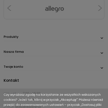
Produkty
Nasza firma
Twoje konto
Kontakt
pon. - pt.
7:00 - 15:00
Czy wyrażasz zgodę na korzystanie ze wszystkich wskazanych
cookies? Jeżeli tak, kliknij w przycisk „Akceptuję”. Możesz również
Telefon:
(+48) 737 305 306
przejść do zaawansowanych ustawień – przycisk „Dostosuj pliki
E-mail:
sklep@dabster.pl