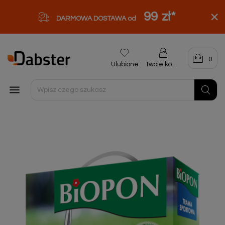
99 zł
*
DARMOWA DOSTAWA od
0
Ulubione
Twoje konto
