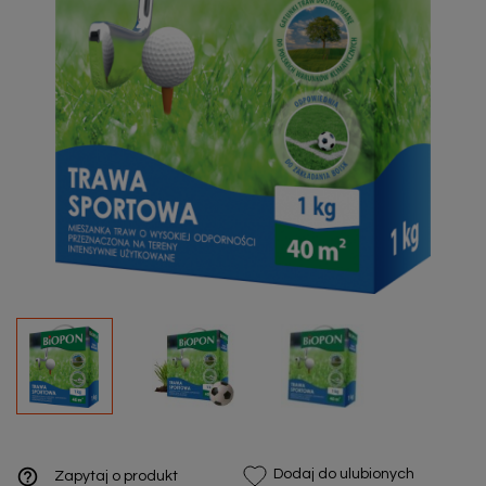
help_outline
Dodaj do ulubionych
Zapytaj o produkt