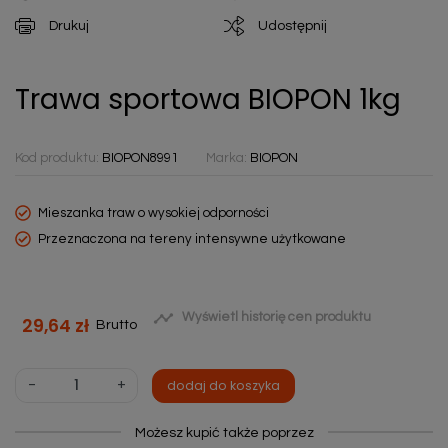
Drukuj
Udostępnij
Trawa sportowa BIOPON 1kg
Kod produktu:
BIOPON8991
Marka:
BIOPON
Mieszanka traw o wysokiej odporności
Przeznaczona na tereny intensywne użytkowane

Wyświetl historię cen produktu
29,64 zł
Brutto
-
+
dodaj do koszyka
Możesz kupić także poprzez