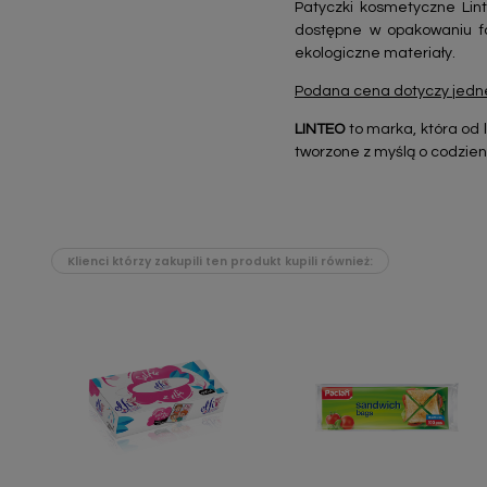
Patyczki kosmetyczne Li
dostępne w opakowaniu fo
ekologiczne materiały.
Podana cena dotyczy jedne
LINTEO
to marka, która od 
tworzone z myślą o codzienn
Klienci którzy zakupili ten produkt kupili również: