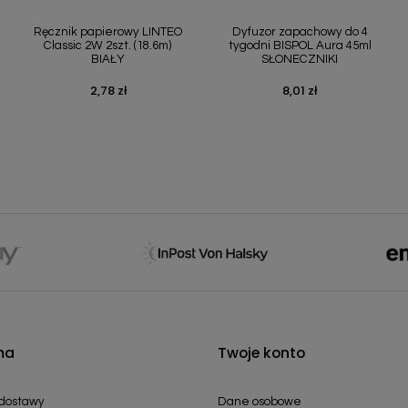
Szybki podgląd
Szybki podgląd


Ręcznik papierowy LINTEO
Dyfuzor zapachowy do 4
Classic 2W 2szt. (18.6m)
tygodni BISPOL Aura 45ml
BIAŁY
SŁONECZNIKI
2,78 zł
8,01 zł
Cena
Cena
ma
Twoje konto
 dostawy
Dane osobowe