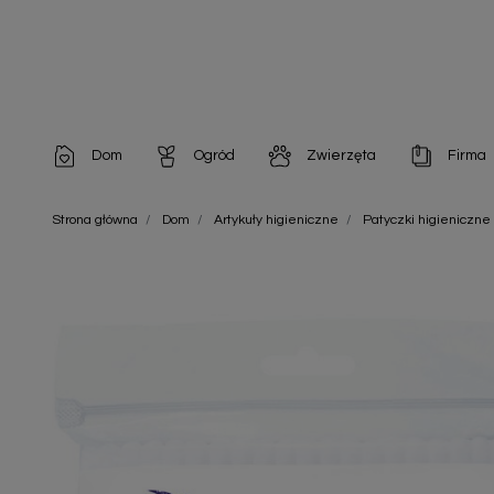
Dom
Ogród
Zwierzęta
Firma
Artykuły dekoracyjne
Chemia do architektury ogrodowej
Szampony i odżywki
Artykuły Hig
Strona główna
Dom
Artykuły higieniczne
Patyczki higieniczne
Artykuły do pielęgnacji
Chemia do oczek wodnych
Środki na pasożyty
Artykuły jed
Artykuły gospodarstwa domowego
Doniczki i pojemniki
Karmy i Przekąski dla Kotów
Artykuły opa
Artykuły higieniczne
Odstraszacze owadów
Chusteczki nawilżane
Artykuły jednorazowe
Odstraszacze zwierząt
Zobacz w
Artykuły opakowaniowe
Nawozy i preparaty
Zobacz wszystkie
Chemia gospodarcza
Narzędzia ogrodnicze
Nasiona