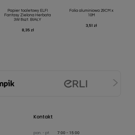
Szybki podgląd
Szybki podgląd


Papier toaletowy ELFI
Folia aluminiowa 29CM x
Fantasy Zielona Herbata
10M
3W 8szt. BIAŁY
3,51 zł
Cena
8,35 zł
Cena
Kontakt
pon. - pt.
7:00 - 15:00