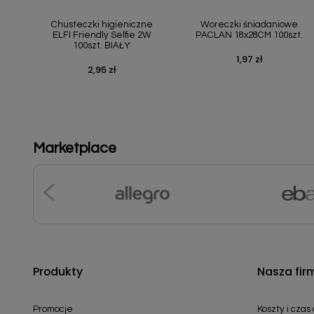
Szybki podgląd
Szybki podgląd


Chusteczki higieniczne
Woreczki śniadaniowe
ELFI Friendly Selfie 2W
PACLAN 18x28CM 100szt.
100szt. BIAŁY
1,97 zł
Cena
2,95 zł
Cena
Marketplace
Produkty
Nasza fir
Promocje
Koszty i czas