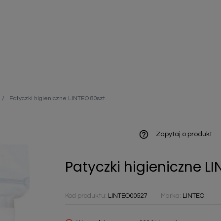
ieniczne
Patyczki higieniczne LINTEO 80szt.
norazowe
kowaniowe
help_outline
Zapytaj o produkt
Patyczki higieniczne LI
szystkie
Kod produktu:
LINTEO00527
Marka:
LINTEO