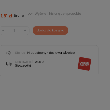

Wyświetl historię cen produktu
1,61 zł
Brutto
-
+
dodaj do koszyka
Status:
Niedostępny - dostawa wkrótce
Dostawa od:
9,99 zł
(Szczegóły)