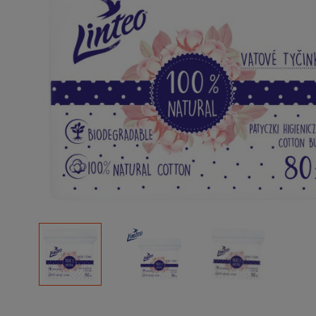
Podłoża
Pozostałe
Środki ochrony roślin
Środki ochrony roślin dla profesjonalistów
Zobacz wszystkie
Zobacz wszystkie