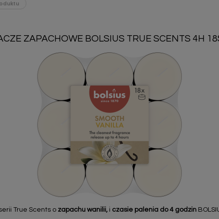
oduktu
ZE ZAPACHOWE BOLSIUS TRUE SCENTS 4H 18S
erii True Scents o
zapachu
wanilii
,
i
czasie palenia do 4 godzin
BOLSI