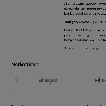
Aromatyczny zapach wydzi
sprawiają, że podgrzewac
bankietowej, salonu masażu
Tealighty
występują w kilk
Firma BOLSIUS
jako jeden
posiada szereg atestów i
bezpieczeństw
a oraz
nie k
Szeroka gama asortymentu k
Marketplace