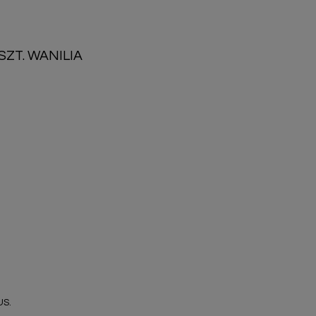
ZT. WANILIA
US.