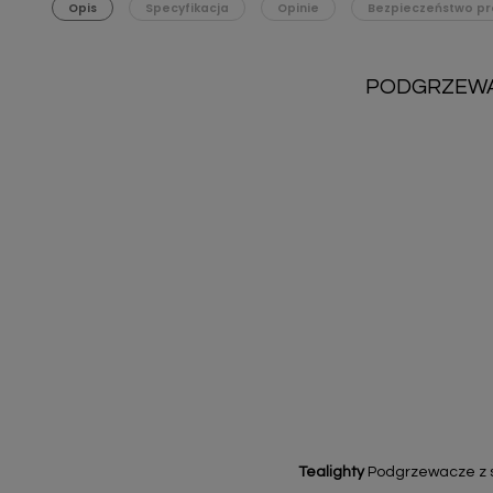
Opis
Specyfikacja
Opinie
Bezpieczeństwo pr
PODGRZEWAC
Tealighty
Podgrzewacze z s