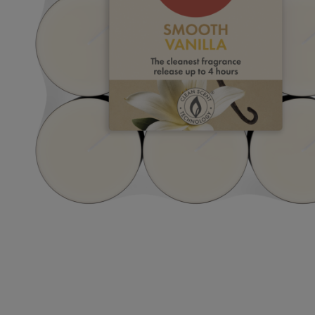
Podłoża
Pozostałe
Środki ochrony roślin
Środki ochrony roślin dla profesjonalistów
Zobacz wszystkie
Zobacz wszystkie