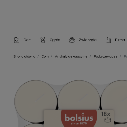
Dom
Ogród
Zwierzęta
Firma
Artykuły dekoracyjne
Chemia do architektury ogrodowej
Szampony i odżywki
Artykuły Hig
Strona główna
Dom
Artykuły dekoracyjne
Podgrzewacze
P
Artykuły do pielęgnacji
Chemia do oczek wodnych
Środki na pasożyty
Artykuły jed
Artykuły gospodarstwa domowego
Doniczki i pojemniki
Karmy i Przekąski dla Kotów
Artykuły opa
Artykuły higieniczne
Odstraszacze owadów
Chusteczki nawilżane
Artykuły jednorazowe
Odstraszacze zwierząt
Zobacz w
Artykuły opakowaniowe
Nawozy i preparaty
Zobacz wszystkie
Chemia gospodarcza
Narzędzia ogrodnicze
Nasiona