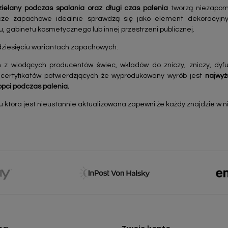
elany podczas spalania oraz długi czas palenia
tworzą niezapom
ze zapachowe idealnie sprawdzą się jako element dekoracyjny 
, gabinetu kosmetycznego lub innej przestrzeni publicznej.
udziesięciu wariantach zapachowych.
 z wiodących producentów świec, wkładów do zniczy, zniczy, dy
 certyfikatów potwierdzjących że wyprodukowany wyrób jest
najwyż
opci podczas palenia.
tóra jest nieustannie aktualizowana zapewni że każdy znajdzie w nie