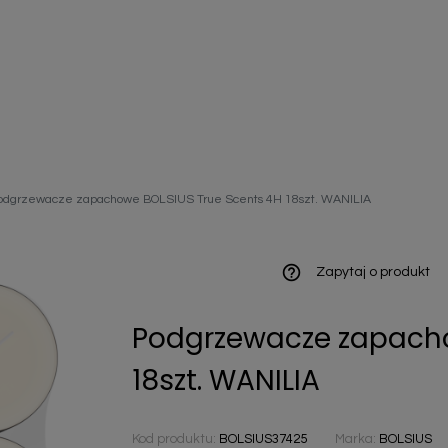
ieniczne
odgrzewacze zapachowe BOLSIUS True Scents 4H 18szt. WANILIA
norazowe
kowaniowe
help_outline
Zapytaj o produkt
Podgrzewacze zapacho
szystkie
18szt. WANILIA
Kod produktu:
BOLSIUS37425
Marka:
BOLSIUS