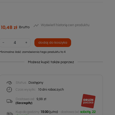

Wyświetl historię cen produktu
10,48 zł
Brutto
-
+
dodaj do koszyka
Minimalna ilość zamówienia tego produktu to 4
Możesz kupić także poprzez
Status:
Dostępny
Czas wysyłki:
10 dni roboczych
Dostawa od:
9,99 zł
(Szczegóły)
Kup do godziny
15:00
(jutro)
- dostawa (w)
sobotę, 22