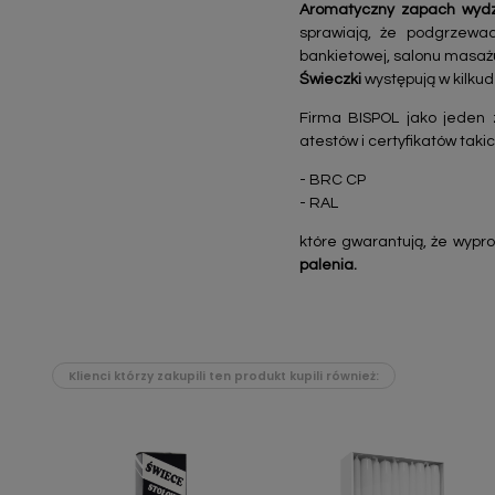
Aromatyczny zapach wydzi
sprawiają, że podgrzewac
bankietowej, salonu masażu
Świeczki
występują w kilku
Firma BISPOL jako jeden 
atestów i certyfikatów takic
- BRC CP
- RAL
które gwarantują, że wypr
palenia.
Klienci którzy zakupili ten produkt kupili również: