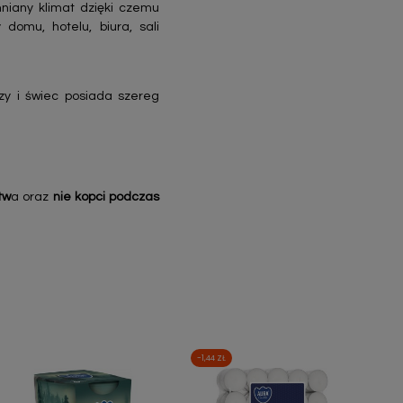
niany klimat dzięki czemu
domu, hotelu, biura, sali
zy i świec posiada szereg
tw
a oraz
nie kopci podczas
-1,44 ZŁ