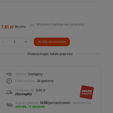

Wyświetl historię cen produktu
7,61 zł
Brutto
-
+
dodaj do koszyka
Możesz kupić także poprzez
Status:
Dostępny
Czas wysyłki:
24
godziny
Dostawa od:
9,99 zł
(Szczegóły)
Kup do godziny
13:55
(poniedziałek)
- dostawa (w)
wtorek, 11 sierpnia