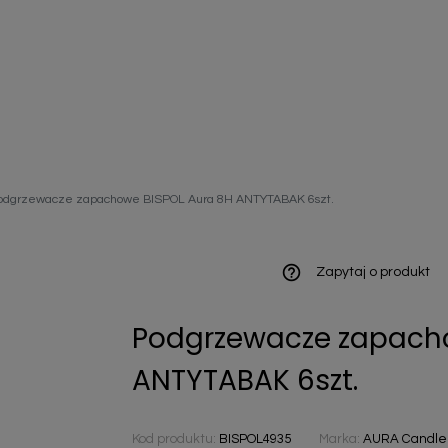
ieniczne
odgrzewacze zapachowe BISPOL Aura 8H ANTYTABAK 6szt.
norazowe
kowaniowe
help_outline
Zapytaj o produkt
Podgrzewacze zapacho
szystkie
ANTYTABAK 6szt.
Kod produktu:
BISPOL4935
Marka:
AURA Candles