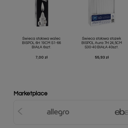
Szybki podgląd
Szybki podgląd


Świeca stołowa walec
Świeca stołowa stożek
BISPOL 6H 19CM S1-66
BISPOL Aura 7H 24,5CM
BIAŁA 6szt.
S30-40 BIAŁA 40szt.
7,00 zł
55,93 zł
Cena
Cena
Marketplace