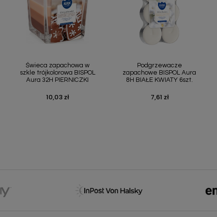
Szybki podgląd
Szybki podgląd


Świeca zapachowa w
Podgrzewacze
szkle trójkolorowa BISPOL
zapachowe BISPOL Aura
Aura 32H PIERNICZKI
8H BIAŁE KWIATY 6szt.
10,03 zł
7,61 zł
Cena
Cena