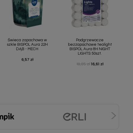
Szybki podgląd
Szybki podgląd


Świeca zapachowa w
Podgrzewacze
szkle BISPOL Aura 22H
bezzapachowe tealight
DĄB - MECH
BISPOL Aura 8H NIGHT
LIGHTS 50szt.
6,57 zł
Cena
18,05 zł
16,61 zł
Cena podstawowa
Cena