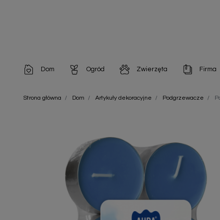
Dom
Ogród
Zwierzęta
Firma
Artykuły dekoracyjne
Chemia do architektury ogrodowej
Szampony i odżywki
Artykuły Hig
Strona główna
Dom
Artykuły dekoracyjne
Podgrzewacze
P
Artykuły do pielęgnacji
Chemia do oczek wodnych
Środki na pasożyty
Artykuły jed
Artykuły gospodarstwa domowego
Doniczki i pojemniki
Karmy i Przekąski dla Kotów
Artykuły opa
Artykuły higieniczne
Odstraszacze owadów
Chusteczki nawilżane
Artykuły jednorazowe
Odstraszacze zwierząt
Zobacz w
Artykuły opakowaniowe
Nawozy i preparaty
Zobacz wszystkie
Chemia gospodarcza
Narzędzia ogrodnicze
Nasiona