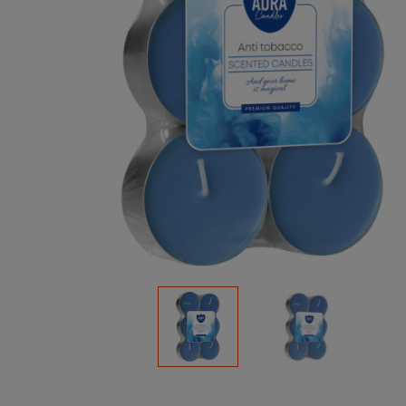
Podłoża
Pozostałe
Środki ochrony roślin
Środki ochrony roślin dla profesjonalistów
Zobacz wszystkie
Zobacz wszystkie