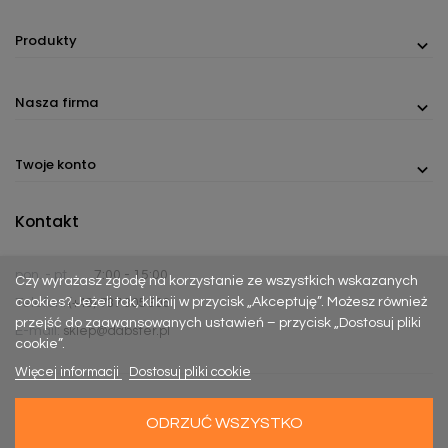
Produkty
Nasza firma
Twoje konto
Kontakt
pon. - pt.
7:00 - 15:00
Czy wyrażasz zgodę na korzystanie ze wszystkich wskazanych
cookies? Jeżeli tak, kliknij w przycisk „Akceptuję”. Możesz również
Telefon:
(+48) 737 305 306
przejść do zaawansowanych ustawień – przycisk „Dostosuj pliki
E-mail:
sklep@dabster.pl
cookie”.
Więcej informacji
Dostosuj pliki cookie
ODRZUĆ WSZYSTKO