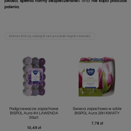
jakości
,
spełnia normy bezpieczeństw
a oraz
nie kopci podczas
palenia.
Klienci którzy zakupili ten produkt kupili również:
Podgrzewacze zapachowe
Świeca zapachowa w szkle
BISPOL Aura 4H LAWENDA
BISPOL Aura 20H KWIATY
30szt.
7,78 zł
Cena
10,49 zł
Cena