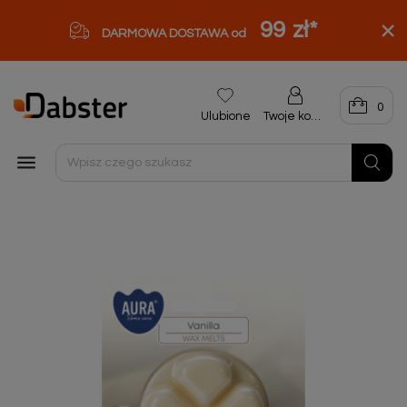
99 zł
*
DARMOWA DOSTAWA od
0
Ulubione
Twoje konto
