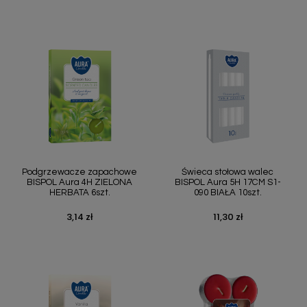
Podgrzewacze zapachowe
Świeca stołowa walec
BISPOL Aura 4H ZIELONA
BISPOL Aura 5H 17CM S1-
HERBATA 6szt.
090 BIAŁA 10szt.
3,14 zł
11,30 zł
Cena
Cena