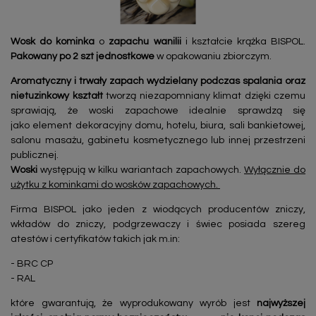
Wosk do kominka
o
zapachu wanilii
i kształcie krążka BISPOL.
Pakowany po 2 szt jednostkowe
w opakowaniu zbiorczym.
Aromatyczny i trwały zapach wydzielany podczas spalania oraz
nietuzinkowy kształt
tworzą niezapomniany klimat dzięki czemu
sprawiają, że woski zapachowe idealnie sprawdzą się
jako element dekoracyjny domu, hotelu, biura, sali bankietowej,
salonu masażu, gabinetu kosmetycznego lub innej przestrzeni
publicznej.
Woski
występują w kilku wariantach zapachowych.
Wyłącznie do
użytku z kominkami do wosków zapachowych.
Firma BISPOL jako jeden z wiodących producentów zniczy,
wkładów do zniczy, podgrzewaczy i świec posiada szereg
atestów i certyfikatów takich jak m.in:
- BRC CP
- RAL
które gwarantują, że wyprodukowany wyrób jest
najwyższej