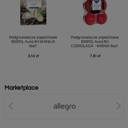
Podgrzewacze zapachowe
Podgrzewacze zapachowe
BISPOL Aura 4H WANILIA
BISPOL Aura 8H
6szt.
CZEKOLADA - WIŚNIA 6szt.
3,14 zł
7,61 zł
Cena
Cena
Marketplace