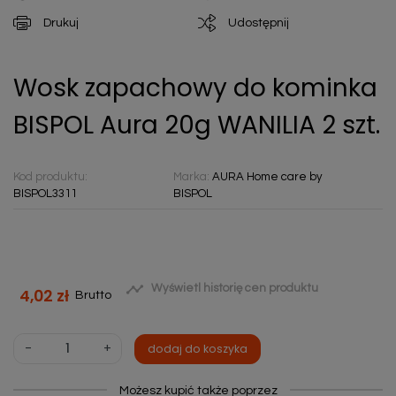
Drukuj
Udostępnij
Wosk zapachowy do kominka
BISPOL Aura 20g WANILIA 2 szt.
Kod produktu:
Marka:
AURA Home care by
BISPOL3311
BISPOL

Wyświetl historię cen produktu
4,02 zł
Brutto
-
+
dodaj do koszyka
Możesz kupić także poprzez