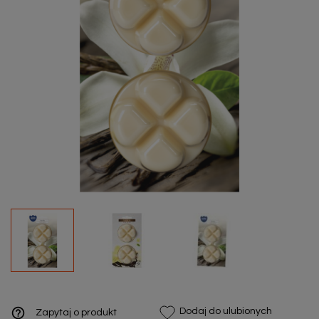
help_outline
Dodaj do ulubionych
Zapytaj o produkt