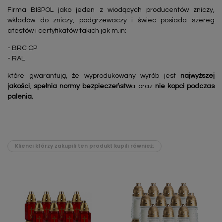
Firma BISPOL jako jeden z wiodących producentów zniczy,
wkładów do zniczy, podgrzewaczy i świec posiada szereg
atestów i certyfikatów takich jak m.in:
- BRC CP
- RAL
które gwarantują, że wyprodukowany wyrób jest
najwyższej
jakości
,
spełnia normy bezpieczeństw
a oraz
nie kopci podczas
palenia.
Klienci którzy zakupili ten produkt kupili również: