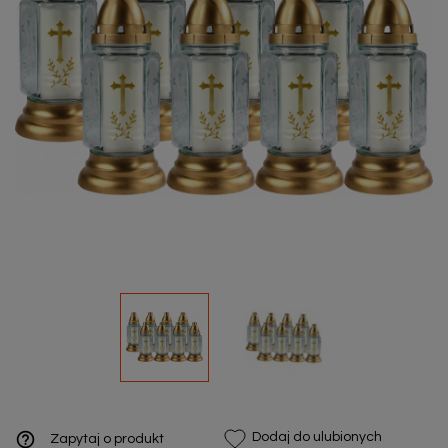
help_outline
Dodaj do ulubionych
Zapytaj o produkt