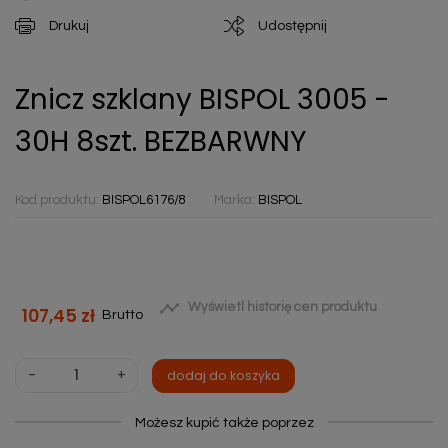
Drukuj
Udostępnij
Znicz szklany BISPOL 3005 -
30H 8szt. BEZBARWNY
Kod produktu:
BISPOL6176/8
Marka:
BISPOL

Wyświetl historię cen produktu
107,45 zł
Brutto
-
+
dodaj do koszyka
Możesz kupić także poprzez