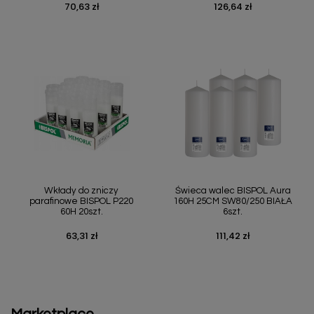
70,63 zł
126,64 zł
Cena
Cena
Wkłady do zniczy
Świeca walec BISPOL Aura
parafinowe BISPOL P220
160H 25CM SW80/250 BIAŁA
60H 20szt.
6szt.
63,31 zł
111,42 zł
Cena
Cena