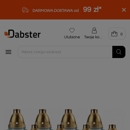
99 zł
*
DARMOWA DOSTAWA od
0
Ulubione
Twoje konto
