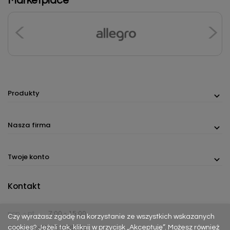
Marketplace
Produkty
Nasza firma
Twoje konto
Kontakt
pon. - pt.
7:00 - 15:00
Czy wyrażasz zgodę na korzystanie ze wszystkich wskazanych
cookies? Jeżeli tak, kliknij w przycisk „Akceptuję”. Możesz również
Telefon:
(+48) 737 305 306