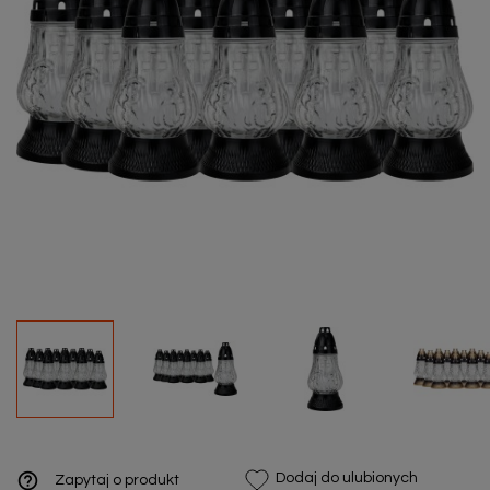
help_outline
Dodaj do ulubionych
Zapytaj o produkt