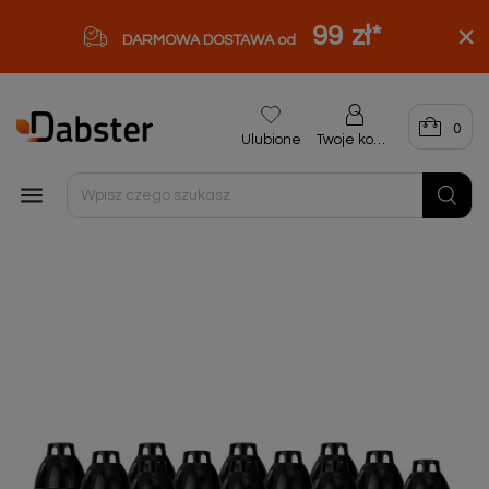
99 zł
*
DARMOWA DOSTAWA od
0
Ulubione
Twoje konto
