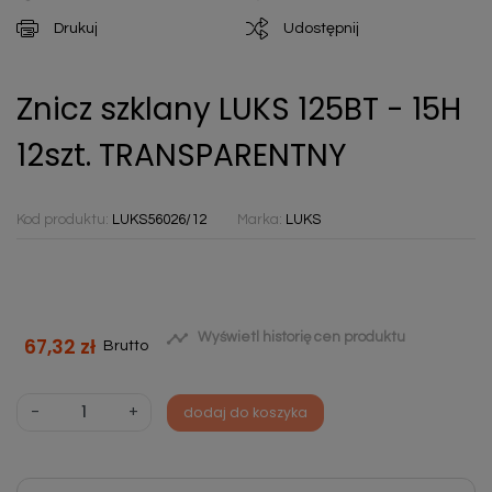
Drukuj
Udostępnij
Znicz szklany LUKS 125BT - 15H
12szt. TRANSPARENTNY
Kod produktu:
LUKS56026/12
Marka:
LUKS

Wyświetl historię cen produktu
67,32 zł
Brutto
-
+
dodaj do koszyka