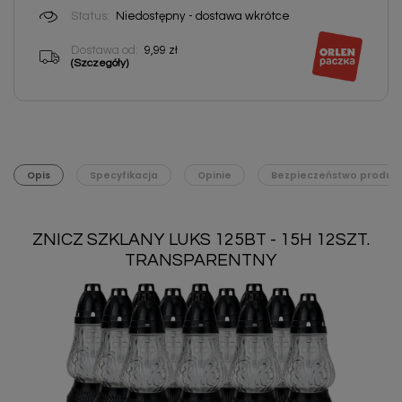
Status:
Niedostępny - dostawa wkrótce
Dostawa od:
9,99 zł
(Szczegóły)
Opis
Specyfikacja
Opinie
Bezpieczeństwo produk
ZNICZ SZKLANY LUKS 125BT - 15H 12SZT.
TRANSPARENTNY