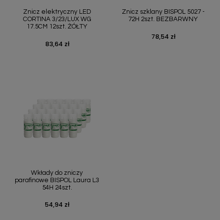
Znicz elektryczny LED
Znicz szklany BISPOL 5027 -
CORTINA 3/23/LUX WG
72H 2szt. BEZBARWNY
17.5CM 12szt. ŻÓŁTY
78,54 zł
Cena
83,64 zł
Cena
Wkłady do zniczy
parafinowe BISPOL Laura L3
54H 24szt.
54,94 zł
Cena