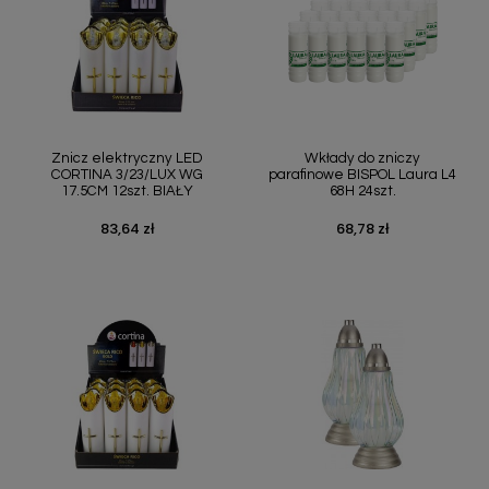
Znicz elektryczny LED
Wkłady do zniczy
CORTINA 3/23/LUX WG
parafinowe BISPOL Laura L4
17.5CM 12szt. BIAŁY
68H 24szt.
83,64 zł
68,78 zł
Cena
Cena