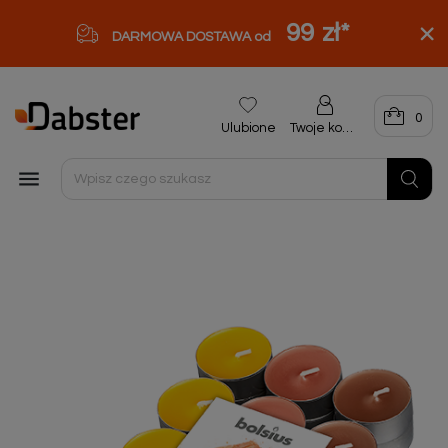
99 zł
*
DARMOWA DOSTAWA od
0
Ulubione
Twoje konto
