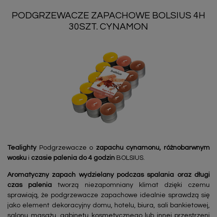
PODGRZEWACZE ZAPACHOWE BOLSIUS 4H
30SZT. CYNAMON
Tealighty
Podgrzewacze o
zapachu
cynamonu, różnobarwnym
wosku
i
czasie palenia do 4 godzin
BOLSIUS.
Aromatyczny zapach wydzielany podczas spalania oraz długi
czas palenia
tworzą niezapomniany klimat dzięki czemu
sprawiają, że podgrzewacze zapachowe idealnie sprawdzą się
jako element dekoracyjny domu, hotelu, biura, sali bankietowej,
salonu masażu, gabinetu kosmetycznego lub innej przestrzeni