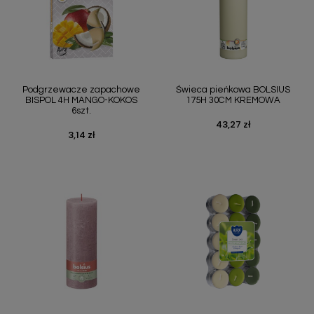
Podgrzewacze zapachowe
Świeca pieńkowa BOLSIUS
BISPOL 4H MANGO-KOKOS
175H 30CM KREMOWA
6szt.
43,27 zł
Cena
3,14 zł
Cena