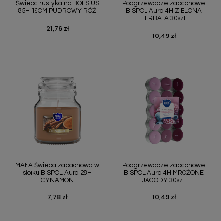
Świeca rustykalna BOLSIUS
Podgrzewacze zapachowe
85H 19CM PUDROWY RÓŻ
BISPOL Aura 4H ZIELONA
HERBATA 30szt.
21,76 zł
Cena
10,49 zł
Cena
MAŁA Świeca zapachowa w
Podgrzewacze zapachowe
słoiku BISPOL Aura 28H
BISPOL Aura 4H MROŻONE
CYNAMON
JAGODY 30szt.
7,78 zł
10,49 zł
Cena
Cena