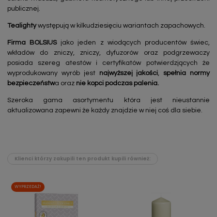
publicznej.
Tealighty
występują w kilkudziesięciu wariantach zapachowych.
Firma BOLSIUS
jako jeden z wiodących producentów świec,
wkładów do zniczy, zniczy, dyfuzorów oraz podgrzewaczy
posiada szereg atestów i certyfikatów potwierdzjących że
wyprodukowany wyrób jest
najwyższej jakości
,
spełnia normy
bezpieczeństw
a oraz
nie kopci podczas palenia.
Szeroka gama asortymentu która jest nieustannie
aktualizowana zapewni że każdy znajdzie w niej coś dla siebie.
Klienci którzy zakupili ten produkt kupili również:
WYPRZEDAŻ!