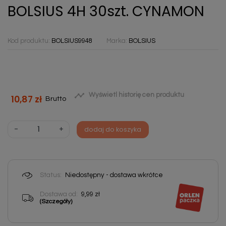
BOLSIUS 4H 30szt. CYNAMON
Kod produktu:
BOLSIUS9948
Marka:
BOLSIUS

Wyświetl historię cen produktu
10,87 zł
Brutto
-
+
dodaj do koszyka
Status:
Niedostępny - dostawa wkrótce
Dostawa od:
9,99 zł
(Szczegóły)