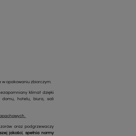
e w opakowaniu zbiorczym.
iezapomniany klimat dzięki
omu, hotelu, biura, sali
 zapachowych.
fuzorów oraz podgrzewaczy
szej jakości
,
spełnia normy