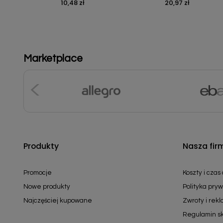
10,48 zł
20,97 zł
Cena
Cena
Marketplace
Produkty
Nasza fir
Promocje
Koszty i czas
Nowe produkty
Polityka pryw
Najczęściej kupowane
Zwroty i rek
Regulamin s