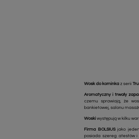
Wosk do kominka
z serii
Tr
Aromatyczny i trwały zapa
czemu sprawiają, że wos
bankietowej, salonu masażu
Woski
występują w kilku w
Firma BOLSIUS
jako jeden
posiada szereg atestów i