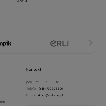
4,02 zł
Cena
Kontakt
pon. - pt.
7:00 - 15:00
Telefon:
(+48) 737 305 306
E-mail:
sklep@dabster.pl
ości