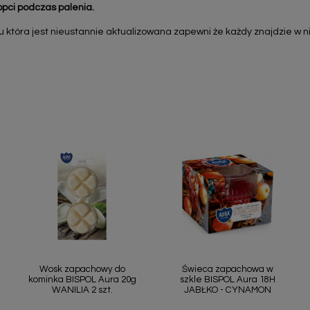
opci podczas palenia.
tóra jest nieustannie aktualizowana zapewni że każdy znajdzie w nie
Szybki podgląd
Szybki podgląd


Wosk zapachowy do
Świeca zapachowa w
kominka BISPOL Aura 20g
szkle BISPOL Aura 18H
WANILIA 2 szt.
JABŁKO - CYNAMON