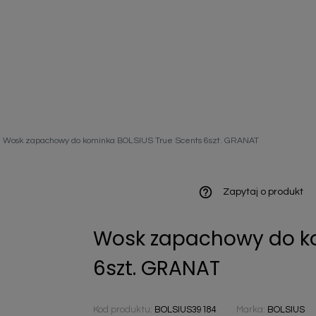
ieniczne
Wosk zapachowy do kominka BOLSIUS True Scents 6szt. GRANAT
norazowe
kowaniowe
help_outline
Zapytaj o produkt
Wosk zapachowy do ko
szystkie
6szt. GRANAT
Kod produktu:
BOLSIUS39184
Marka:
BOLSIUS