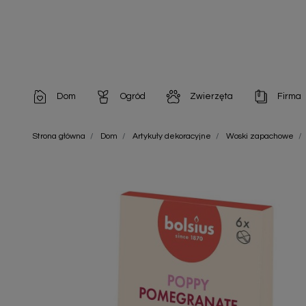
Dom
Ogród
Zwierzęta
Firma
Artykuły dekoracyjne
Chemia do architektury ogrodowej
Szampony i odżywki
Artykuły Hig
Strona główna
Dom
Artykuły dekoracyjne
Woski zapachowe
Artykuły do pielęgnacji
Chemia do oczek wodnych
Środki na pasożyty
Artykuły jed
Artykuły gospodarstwa domowego
Doniczki i pojemniki
Karmy i Przekąski dla Kotów
Artykuły opa
Artykuły higieniczne
Odstraszacze owadów
Chusteczki nawilżane
Artykuły jednorazowe
Odstraszacze zwierząt
Zobacz w
Artykuły opakowaniowe
Nawozy i preparaty
Zobacz wszystkie
Chemia gospodarcza
Narzędzia ogrodnicze
Nasiona