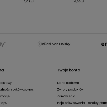
4,02 zł
4,55 zł
Cena
Cena
ma
Twoje konto
 dostawy
Dane osobowe
atności i plików cookies
Zwroty produktów
lamacje
Zamówienia
klepu
Moje pokwitowania - korekty płatn