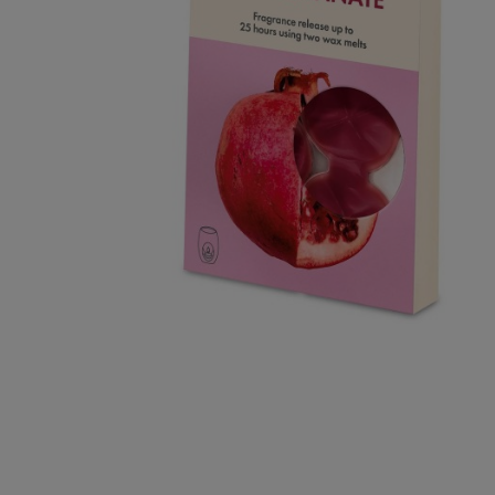
Podłoża
Pozostałe
Środki ochrony roślin
Środki ochrony roślin dla profesjonalistów
Zobacz wszystkie
Zobacz wszystkie