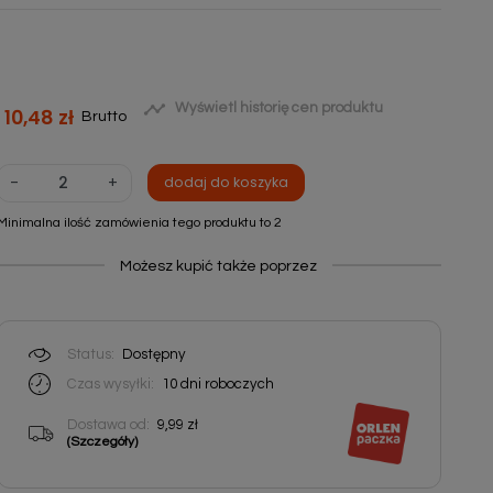

Wyświetl historię cen produktu
10,48 zł
Brutto
-
+
dodaj do koszyka
Minimalna ilość zamówienia tego produktu to 2
Możesz kupić także poprzez
Status:
Dostępny
Czas wysyłki:
10 dni roboczych
Dostawa od:
9,99 zł
(Szczegóły)