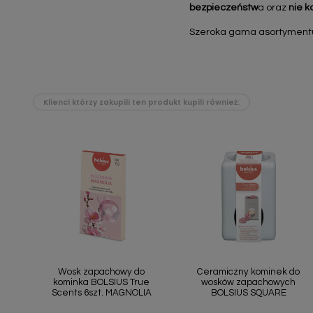
bezpieczeństw
a oraz
nie k
Szeroka gama asortymentu k
Klienci którzy zakupili ten produkt kupili również:
Szybki podgląd
Szybki podgląd


Wosk zapachowy do
Ceramiczny kominek do
kominka BOLSIUS True
wosków zapachowych
Scents 6szt. MAGNOLIA
BOLSIUS SQUARE