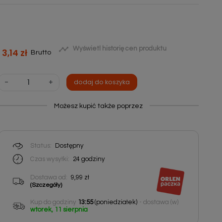

Wyświetl historię cen produktu
3,14 zł
Brutto
-
+
dodaj do koszyka
Możesz kupić także poprzez
Status:
Dostępny
Czas wysyłki:
24
godziny
Dostawa od:
9,99 zł
(Szczegóły)
Kup do godziny
13:55
(poniedziałek)
- dostawa (w)
wtorek, 11 sierpnia