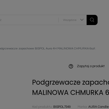
Wszędzie
ieniczne
odgrzewacze zapachowe BISPOL Aura 4H MALINOWA CHMURKA 6szt.
norazowe
kowaniowe
help_outline
Zapytaj o produkt
Podgrzewacze zapacho
szystkie
MALINOWA CHMURKA 6s
Kod produktu:
BISPOL7349
Marka:
AURA Candles