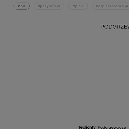
Opis
Specyfikacja
Opinie
Bezpieczeństwo pr
PODGRZEW
Tealighty
Podgrzewacze