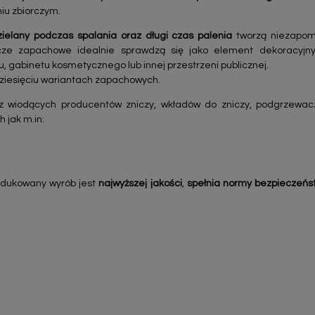
u zbiorczym.
elany podczas spalania oraz długi czas palenia
tworzą niezapom
ze zapachowe idealnie sprawdzą się jako element dekoracyjny 
, gabinetu kosmetycznego lub innej przestrzeni publicznej.
dziesięciu wariantach zapachowych.
z wiodących producentów zniczy, wkładów do zniczy, podgrzewac
h jak m.in:
odukowany wyrób jest
najwyższej jakości
,
spełnia normy bezpieczeńs