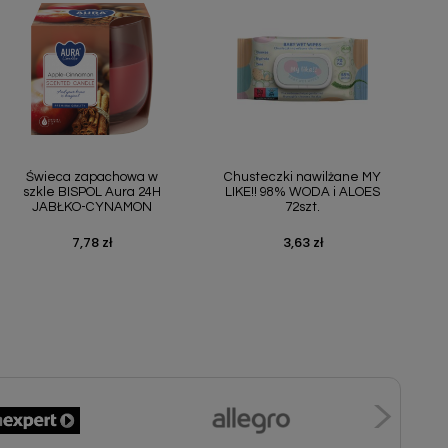
Szybki podgląd
Szybki podgląd


Świeca zapachowa w
Chusteczki nawilżane MY
szkle BISPOL Aura 24H
LIKE!! 98% WODA i ALOES
JABŁKO-CYNAMON
72szt.
7,78 zł
3,63 zł
Cena
Cena