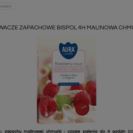
oduktu
ACZE ZAPACHOWE BISPOL 4H MALINOWA CHMU
 o
zapachu malinowej chmurki
i
czasie palenia do 4 godzin
BI