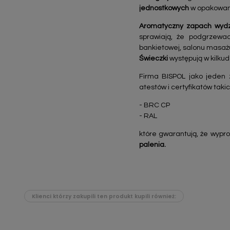
jednostkowych
w opakowani
Aromatyczny zapach wydzi
sprawiają, że podgrzewac
bankietowej, salonu masażu
Świeczki
występują w kilku
Firma BISPOL jako jeden 
atestów i certyfikatów takic
- BRC CP
- RAL
które gwarantują, że wypr
palenia.
Klienci którzy zakupili ten produkt kupili również: