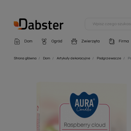
Dom
Ogród
Zwierzęta
Firma
Artykuły dekoracyjne
Chemia do architektury ogrodowej
Szampony i odżywki
Artykuły Hig
Strona główna
Dom
Artykuły dekoracyjne
Podgrzewacze
P
Artykuły do pielęgnacji
Chemia do oczek wodnych
Środki na pasożyty
Artykuły jed
Artykuły gospodarstwa domowego
Doniczki i pojemniki
Karmy i Przekąski dla Kotów
Artykuły opa
Artykuły higieniczne
Odstraszacze owadów
Chusteczki nawilżane
Artykuły jednorazowe
Odstraszacze zwierząt
Zobacz w
Artykuły opakowaniowe
Nawozy i preparaty
Zobacz wszystkie
Chemia gospodarcza
Narzędzia ogrodnicze
Nasiona