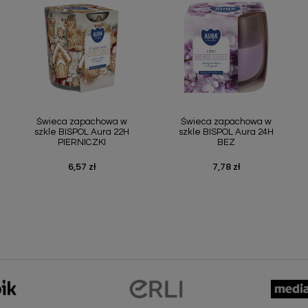
Szybki podgląd
Szybki podgląd


Świeca zapachowa w
Świeca zapachowa w
szkle BISPOL Aura 22H
szkle BISPOL Aura 24H
PIERNICZKI
BEZ
6,57 zł
7,78 zł
Cena
Cena