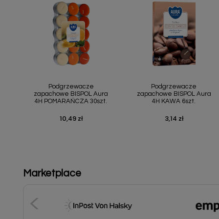
Szybki podgląd
Szybki podgląd


Podgrzewacze
Podgrzewacze
zapachowe BISPOL Aura
zapachowe BISPOL Aura
4H POMARAŃCZA 30szt.
4H KAWA 6szt.
10,49 zł
3,14 zł
Cena
Cena
Marketplace