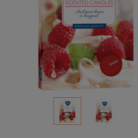
Podłoża
Pozostałe
Środki ochrony roślin
Środki ochrony roślin dla profesjonalistów
Zobacz wszystkie
Zobacz wszystkie