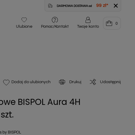
99 zł
*
DARMOWA DOSTAWA od
0
Ulubione
Pomoc/Kontakt
Twoje konto
Drukuj
Udostępnij
Dodaj do ulubionych
we BISPOL Aura 4H
zt.
 by BISPOL