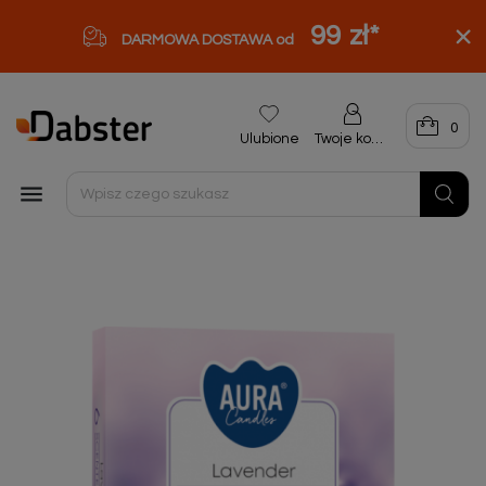
99 zł
*
DARMOWA DOSTAWA od
0
Ulubione
Twoje konto
