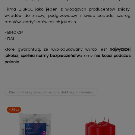
Firma BISPOL jako jeden z wiodących producentów zniczy,
wkładów do zniczy, podgrzewaczy i świec posiada szereg
atestów i certyfikatów takich jak m.in:
- BRC CP
- RAL
które gwarantują, że wyprodukowany wyrób jest
najwyższej
jakości
,
spełnia normy bezpieczeństw
a oraz
nie kopci podczas
palenia.
Klienci którzy zakupili ten produkt kupili również:
-1,56 ZŁ