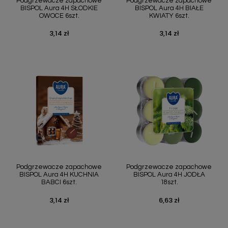
Podgrzewacze zapachowe
Podgrzewacze zapachowe
BISPOL Aura 4H SŁODKIE
BISPOL Aura 4H BIAŁE
OWOCE 6szt.
KWIATY 6szt.
3,14 zł
3,14 zł
Cena
Cena
Podgrzewacze zapachowe
Podgrzewacze zapachowe
BISPOL Aura 4H KUCHNIA
BISPOL Aura 4H JODŁA
BABCI 6szt.
18szt.
3,14 zł
6,63 zł
Cena
Cena