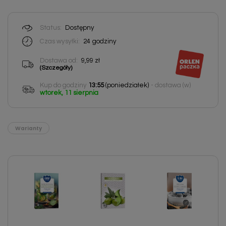
Status:
Dostępny
Czas wysyłki:
24
godziny
Dostawa od:
9,99 zł
(Szczegóły)
Kup do godziny
13:55
(poniedziałek)
- dostawa (w)
wtorek, 11 sierpnia
Warianty