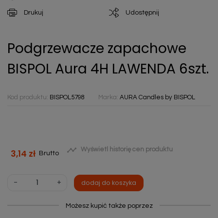
Drukuj
Udostępnij
Podgrzewacze zapachowe
BISPOL Aura 4H LAWENDA 6szt.
Kod produktu:
BISPOL5798
Marka:
AURA Candles by BISPOL

Wyświetl historię cen produktu
3,14 zł
Brutto
-
+
dodaj do koszyka
Możesz kupić także poprzez