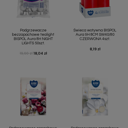
Podgrzewacze
Świeca wotywna BISPOL
bezzapachowe tealight
Aura 9H 8CM SW40/80
BISPOL Aura 8H NIGHT
CZERWONA 4szt.
LIGHTS 50szt.
8,19 zł
Cena
19,60 zł
18,04 zł
Cena podstawowa
Cena