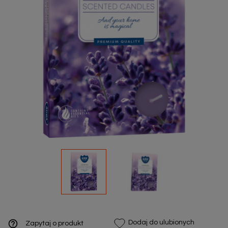
help_outline
Dodaj do ulubionych
Zapytaj o produkt