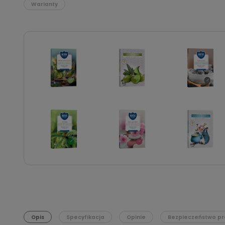
Warianty
Opis
Specyfikacja
Opinie
Bezpieczeństwo pr