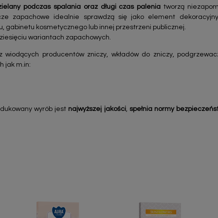
elany podczas spalania oraz długi czas palenia
tworzą niezapom
ze zapachowe idealnie sprawdzą się jako element dekoracyjny 
, gabinetu kosmetycznego lub innej przestrzeni publicznej.
dziesięciu wariantach zapachowych.
z wiodących producentów zniczy, wkładów do zniczy, podgrzewac
h jak m.in:
odukowany wyrób jest
najwyższej jakości
,
spełnia normy bezpieczeńs