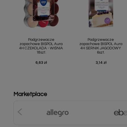
Szybki podgląd
Szybki podgląd


Podgrzewacze
Podgrzewacze
zapachowe BISPOL Aura
zapachowe BISPOL Aura
4H CZEKOLADA - WIŚNIA
4H SERNIK JAGODOWY
18szt.
6szt.
6,63 zł
3,14 zł
Cena
Cena
Marketplace