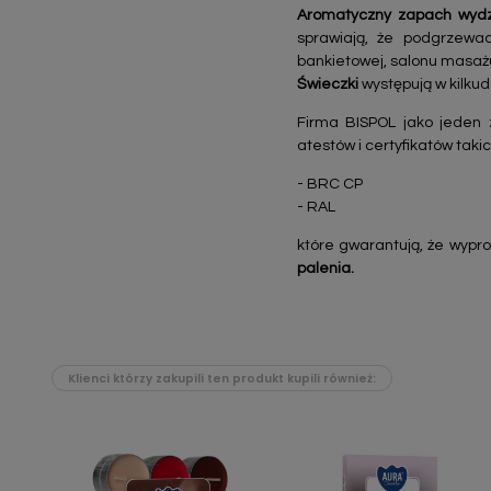
Aromatyczny zapach wydzi
sprawiają, że podgrzewac
bankietowej, salonu masażu
Świeczki
występują w kilku
Firma BISPOL jako jeden 
atestów i certyfikatów takic
- BRC CP
- RAL
które gwarantują, że wypr
palenia.
Klienci którzy zakupili ten produkt kupili również: