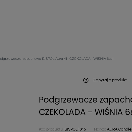
ieniczne
odgrzewacze zapachowe BISPOL Aura 4H CZEKOLADA - WIŚNIA 6szt.
norazowe
kowaniowe
help_outline
Zapytaj o produkt
Podgrzewacze zapacho
szystkie
CZEKOLADA - WIŚNIA 6s
Kod produktu:
BISPOL1045
Marka:
AURA Candles