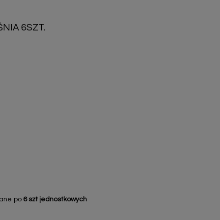
NIA 6SZT.
wane po
6 szt jednostkowych