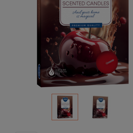
Podłoża
Pozostałe
Środki ochrony roślin
Środki ochrony roślin dla profesjonalistów
Zobacz wszystkie
Zobacz wszystkie