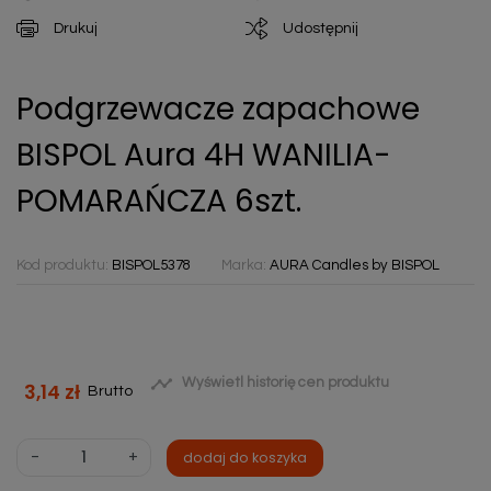
Drukuj
Udostępnij
Podgrzewacze zapachowe
BISPOL Aura 4H WANILIA-
POMARAŃCZA 6szt.
Kod produktu:
BISPOL5378
Marka:
AURA Candles by BISPOL

Wyświetl historię cen produktu
3,14 zł
Brutto
-
+
dodaj do koszyka