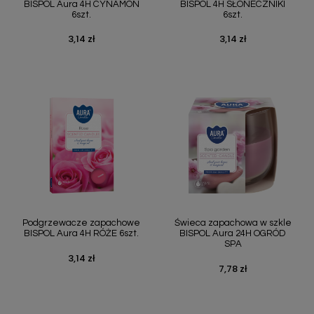
BISPOL Aura 4H CYNAMON
BISPOL 4H SŁONECZNIKI
6szt.
6szt.
3,14 zł
3,14 zł
Cena
Cena
Podgrzewacze zapachowe
Świeca zapachowa w szkle
BISPOL Aura 4H RÓŻE 6szt.
BISPOL Aura 24H OGRÓD
SPA
3,14 zł
Cena
7,78 zł
Cena