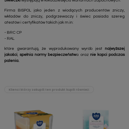
Świeczki
występują w kilkudziesięciu wariantach zapachowych.
Firma BISPOL jako jeden z wiodących producentów zniczy,
wkładów do zniczy, podgrzewaczy i świec posiada szereg
atestów i certyfikatów takich jak m.in:
- BRC CP
- RAL
które gwarantują, że wyprodukowany wyrób jest
najwyższej
jakości
,
spełnia normy bezpieczeństw
a oraz
nie kopci podczas
palenia.
Klienci którzy zakupili ten produkt kupili również: