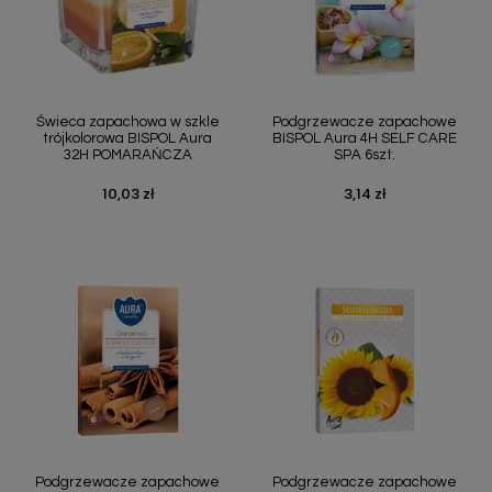
Świeca zapachowa w szkle
Podgrzewacze zapachowe
trójkolorowa BISPOL Aura
BISPOL Aura 4H SELF CARE
32H POMARAŃCZA
SPA 6szt.
10,03 zł
3,14 zł
Cena
Cena
Podgrzewacze zapachowe
Podgrzewacze zapachowe