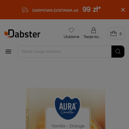
99 zł
*
DARMOWA DOSTAWA od
0
Ulubione
Twoje konto
