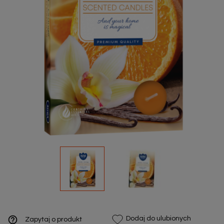
help_outline
Dodaj do ulubionych
Zapytaj o produkt