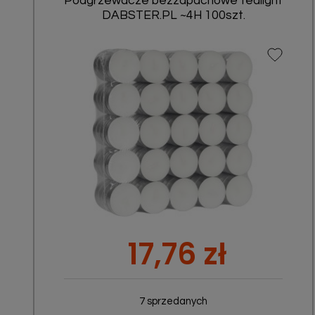
Podgrzewacze bezzapachowe tealight
DABSTER.PL ~4H 100szt.
Szybki podgląd

Cena
17,76 zł
7 sprzedanych