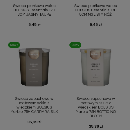
Świeca pieńkowa walec
Świeca pieńkowa walec
BOLSIUS Essentials 17H
BOLSIUS Essentials 17H
8CM JASNY TAUPE
8CM MGLISTY RÓŻ
Cena
5,45 zł
Cena
5,45 zł
NOWY
NOWY
Szybki podgląd
Szybki podgląd


Świeca zapachowa w
Świeca zapachowa w
matowym szkle z
matowym szkle z
wieczkiem BOLSIUS
wieczkiem BOLSIUS
Marble 75H CARRARA SILK
Marble 75H BOTTICINO
BLOOM
Cena
35,39 zł
Cena
35,39 zł