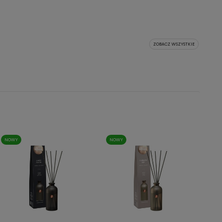
ZOBACZ WSZYSTKIE
NOWY
NOWY
Szybki podgląd
Szybki podgląd

