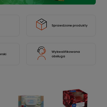
Sprawdzone produkty
Wykwalifikowana
rski
obsługa