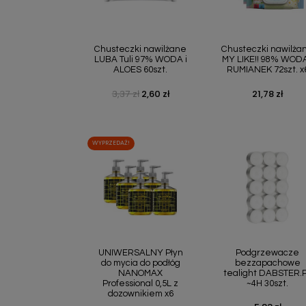
Szybki podgląd
Szybki podgl


Chusteczki nawilżane
Chusteczki nawilża
LUBA Tuli 97% WODA i
MY LIKE!! 98% WODA
ALOES 60szt.
RUMIANEK 72szt. x
3,37 zł
2,60 zł
21,78 zł
Cena podstawowa
Cena
Cena
WYPRZEDAŻ!
Szybki podgląd
Szybki podgl


UNIWERSALNY Płyn
Podgrzewacze
do mycia do podłóg
bezzapachowe
NANOMAX
tealight DABSTER.
Professional 0,5L z
~4H 30szt.
dozownikiem x6