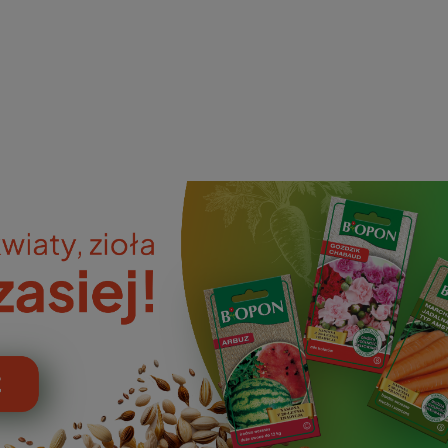
ieniczne
norazowe
kowaniowe
szystkie