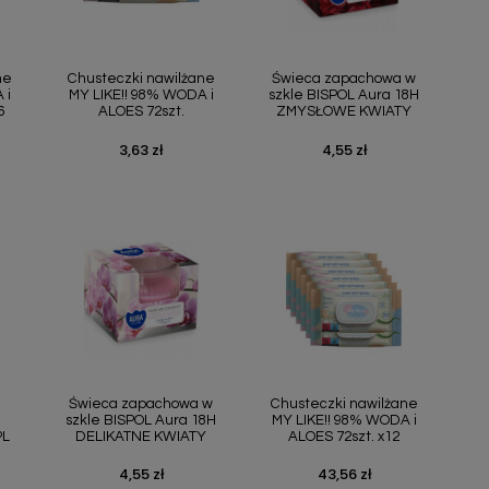
ąd
Szybki podgląd
Szybki podgląd


ne
Chusteczki nawilżane
Świeca zapachowa w
 i
MY LIKE!! 98% WODA i
szkle BISPOL Aura 18H
6
ALOES 72szt.
ZMYSŁOWE KWIATY
3,63 zł
4,55 zł
Cena
Cena
ąd
Szybki podgląd
Szybki podgląd


Świeca zapachowa w
Chusteczki nawilżane
szkle BISPOL Aura 18H
MY LIKE!! 98% WODA i
PL
DELIKATNE KWIATY
ALOES 72szt. x12
4,55 zł
43,56 zł
Cena
Cena