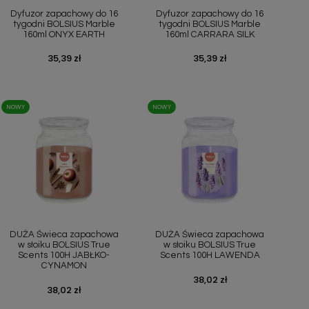
Dyfuzor zapachowy do 16
Dyfuzor zapachowy do 16
tygodni BOLSIUS Marble
tygodni BOLSIUS Marble
160ml ONYX EARTH
160ml CARRARA SILK
Cena
35,39 zł
Cena
35,39 zł
NOWY
NOWY
Szybki podgląd
Szybki podgląd


DUŻA Świeca zapachowa
DUŻA Świeca zapachowa
w słoiku BOLSIUS True
w słoiku BOLSIUS True
Scents 100H JABŁKO-
Scents 100H LAWENDA
CYNAMON
Cena
38,02 zł
Cena
38,02 zł