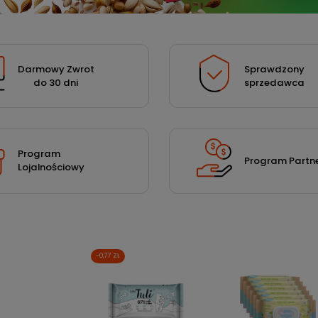
Darmowy Zwrot
Sprawdzony
do 30 dni
sprzedawca
Program
Program Partne
Lojalnościowy
-0,77 ZŁ