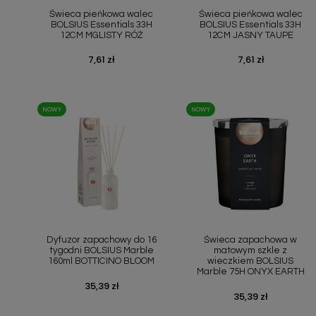
Świeca pieńkowa walec
Świeca pieńkowa walec
BOLSIUS Essentials 33H
BOLSIUS Essentials 33H
12CM MGLISTY RÓŻ
12CM JASNY TAUPE
Cena
7,61 zł
Cena
7,61 zł
NOWY
NOWY
Szybki podgląd
Szybki podgląd


Dyfuzor zapachowy do 16
Świeca zapachowa w
tygodni BOLSIUS Marble
matowym szkle z
160ml BOTTICINO BLOOM
wieczkiem BOLSIUS
Marble 75H ONYX EARTH
Cena
35,39 zł
Cena
35,39 zł