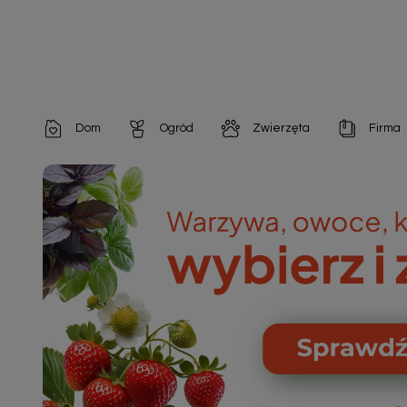
Dom
Ogród
Zwierzęta
Firma
Artykuły dekoracyjne
Chemia do architektury ogrodowej
Szampony i odżywki
Artykuły Hig
Artykuły do pielęgnacji
Chemia do oczek wodnych
Środki na pasożyty
Artykuły jed
Artykuły gospodarstwa domowego
Doniczki i pojemniki
Karmy i Przekąski dla Kotów
Artykuły opa
Artykuły higieniczne
Odstraszacze owadów
Chusteczki nawilżane

Artykuły jednorazowe
Odstraszacze zwierząt
Zobacz w
Artykuły opakowaniowe
Nawozy i preparaty
Zobacz wszystkie
Chemia gospodarcza
Narzędzia ogrodnicze
Nasiona