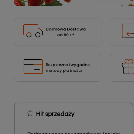
Podłoża
Pozostałe
Środki ochrony roślin
Darmowa Dostawa
od 99 zł
*
Środki ochrony roślin dla profesjonalistów
Zobacz wszystkie
Zobacz wszystkie
Bezpieczne i wygodne
metody płatności
Hit sprzedaży