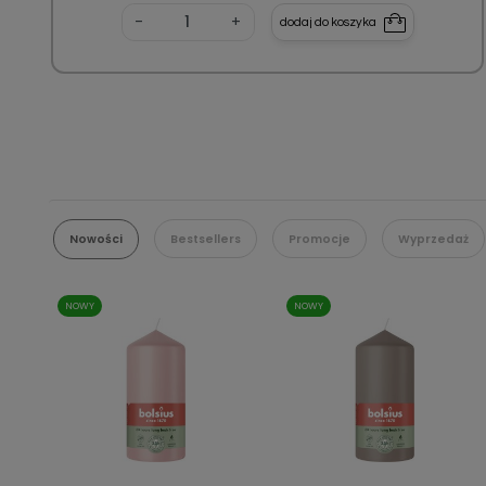
-
+
dodaj do koszyka
Nowości
Bestsellers
Promocje
Wyprzedaż
NOWY
NOWY
Szybki podgląd
Szybki podgląd

