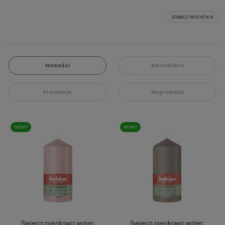
ZOBACZ WSZYSTKIE
Nowości
Bestsellers
Promocje
Wyprzedaż
NOWY
NOWY
Świeca pieńkowa walec
Świeca pieńkowa walec