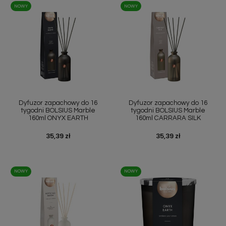
NOWY
NOWY
Dyfuzor zapachowy do 16
Dyfuzor zapachowy do 16
tygodni BOLSIUS Marble
tygodni BOLSIUS Marble
160ml ONYX EARTH
160ml CARRARA SILK
Cena
35,39 zł
Cena
35,39 zł
NOWY
NOWY