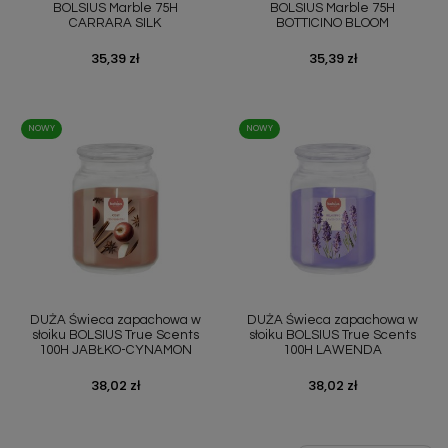
BOLSIUS Marble 75H
BOLSIUS Marble 75H
CARRARA SILK
BOTTICINO BLOOM
Cena
35,39 zł
Cena
35,39 zł
NOWY
NOWY
DUŻA Świeca zapachowa w
DUŻA Świeca zapachowa w
słoiku BOLSIUS True Scents
słoiku BOLSIUS True Scents
100H JABŁKO-CYNAMON
100H LAWENDA
Cena
38,02 zł
Cena
38,02 zł