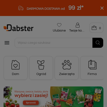
99 zł
*
DARMOWA DOSTAWA od
0
Ulubione
Twoje konto

Dom
Ogród
Zwierzęta
Firma