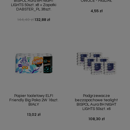
BISPOL Aura 8H NIGHT
OWOCE - MIGDAŁ
LIGHTS 50szt. x8 + Zapałki
DABSTER_PL 38szt.
4,55 zł
Cena
144,40 zł
132,88 zł
Cena podstawowa
Cena
Papier toaletowy ELFI
Podgrzewacze
Friendly Big Paka 2W 16szt.
bezzapachowe tealight
BIAŁY
BISPOL Aura 8H NIGHT
LIGHTS 50szt. x6
13,02 zł
Cena
108,30 zł
Cena