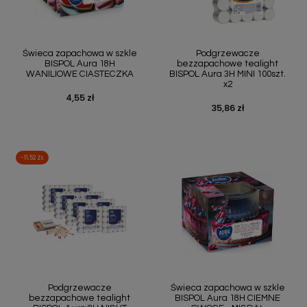
Świeca zapachowa w szkle
Podgrzewacze
BISPOL Aura 18H
bezzapachowe tealight
WANILIOWE CIASTECZKA
BISPOL Aura 3H MINI 100szt.
x2
4,55 zł
Cena
35,86 zł
Cena
-11,52 ZŁ
Podgrzewacze
Świeca zapachowa w szkle
bezzapachowe tealight
BISPOL Aura 18H CIEMNE