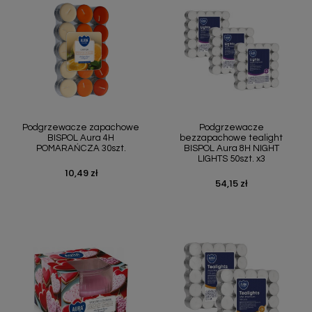
Podgrzewacze zapachowe
Podgrzewacze
BISPOL Aura 4H
bezzapachowe tealight
POMARAŃCZA 30szt.
BISPOL Aura 8H NIGHT
LIGHTS 50szt. x3
10,49 zł
Cena
54,15 zł
Cena