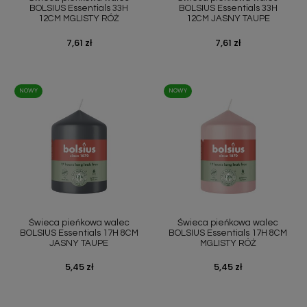
BOLSIUS Essentials 33H
BOLSIUS Essentials 33H
12CM MGLISTY RÓŻ
12CM JASNY TAUPE
Cena
7,61 zł
Cena
7,61 zł
NOWY
NOWY
Świeca pieńkowa walec
Świeca pieńkowa walec
BOLSIUS Essentials 17H 8CM
BOLSIUS Essentials 17H 8CM
JASNY TAUPE
MGLISTY RÓŻ
Cena
5,45 zł
Cena
5,45 zł