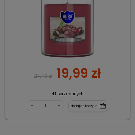
Cena podstawowa
Cena
19,99 zł
24,10 zł
41 sprzedanych
-
+
dodaj do koszyka