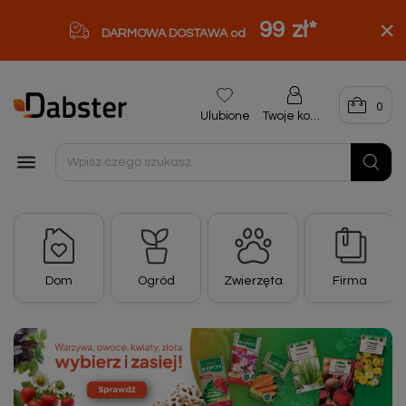
99 zł
*
DARMOWA DOSTAWA od
0
Ulubione
Twoje konto

Dom
Ogród
Zwierzęta
Firma