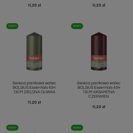
Cena
11,20 zł
Cena
11,20 zł
NOWY
NOWY
Świeca pieńkowa walec
Świeca pieńkowa walec
BOLSIUS Essentials 43H
BOLSIUS Essentials 43H
13CM ZIELONA OLIWKA
13CM AKSAMITNA
CZERWIEŃ
Cena
11,20 zł
Cena
11,20 zł
NOWY
NOWY