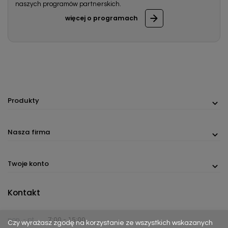
naszych programów partnerskich.
więcej o programach
Produkty
Nasza firma
Twoje konto
Kontakt
pon. - pt.
7:00 - 15:00
Czy wyrażasz zgodę na korzystanie ze wszystkich wskazanych