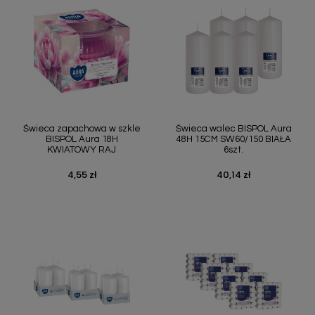
Świeca zapachowa w szkle
Świeca walec BISPOL Aura
BISPOL Aura 18H
48H 15CM SW60/150 BIAŁA
KWIATOWY RAJ
6szt.
4,55 zł
40,14 zł
Cena
Cena