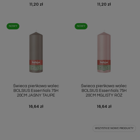
Cena
11,20 zł
Cena
11,20 zł
NOWY
NOWY
Świeca pieńkowa walec
Świeca pieńkowa walec
BOLSIUS Essentials 75H
BOLSIUS Essentials 75H
20CM JASNY TAUPE
20CM MGLISTY RÓŻ
Cena
16,64 zł
Cena
16,64 zł
WSZYSTKIE NOWE PRODUKTY