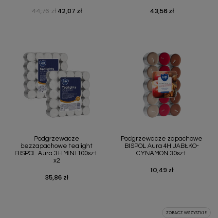
44,76 zł
42,07 zł
43,56 zł
Cena podstawowa
Cena
Cena
Podgrzewacze
Podgrzewacze zapachowe
bezzapachowe tealight
BISPOL Aura 4H JABŁKO-
BISPOL Aura 3H MINI 100szt.
CYNAMON 30szt.
x2
10,49 zł
Cena
35,86 zł
Cena
ZOBACZ WSZYSTKIE