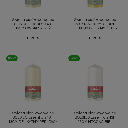
Świeca pieńkowa walec
Świeca pieńkowa walec
BOLSIUS Essentials 43H
BOLSIUS Essentials 43H
13CM OWSIANY BEŻ
13CM SŁONECZNY ŻÓŁTY
Cena
11,20 zł
Cena
11,20 zł
NOWY
NOWY
Świeca pieńkowa walec
Świeca pieńkowa walec
BOLSIUS Essentials 43H
BOLSIUS Essentials 43H
13CM DELIKATNY PERŁOWY
13CM MROŹNA BIEL