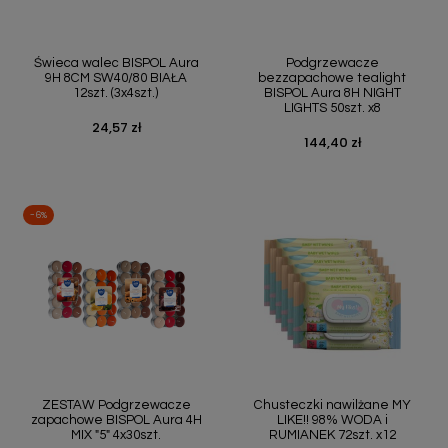
Świeca walec BISPOL Aura
Podgrzewacze
9H 8CM SW40/80 BIAŁA
bezzapachowe tealight
12szt. (3x4szt.)
BISPOL Aura 8H NIGHT
LIGHTS 50szt. x8
24,57 zł
Cena
144,40 zł
Cena
-6%
ZESTAW Podgrzewacze
Chusteczki nawilżane MY
zapachowe BISPOL Aura 4H
LIKE!! 98% WODA i
MIX "5" 4x30szt.
RUMIANEK 72szt. x12