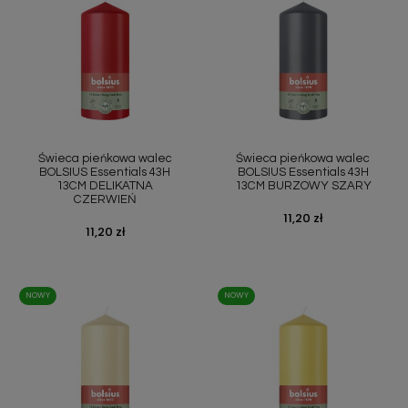
Świeca pieńkowa walec
Świeca pieńkowa walec
BOLSIUS Essentials 43H
BOLSIUS Essentials 43H
13CM DELIKATNA
13CM BURZOWY SZARY
CZERWIEŃ
Cena
11,20 zł
Cena
11,20 zł
NOWY
NOWY