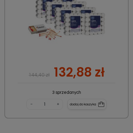
Cena podstawowa
Cena
132,88 zł
144,40 zł
3 sprzedanych
-
+
dodaj do koszyka