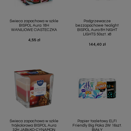
Świeca zapachowa w szkle
Podgrzewacze
BISPOL Aura 18H
bezzapachowe tealight
WANILIOWE CIASTECZKA
BISPOL Aura 8H NIGHT
LIGHTS 50szt. x8
4,55 zł
Cena
144,40 zł
Cena
Świeca zapachowa w szkle
Papier toaletowy ELFI
trójkolorowa BISPOL Aura
Friendly Big Paka 2W 16szt.
32H JABŁKO-CYNAMON
BIAŁY