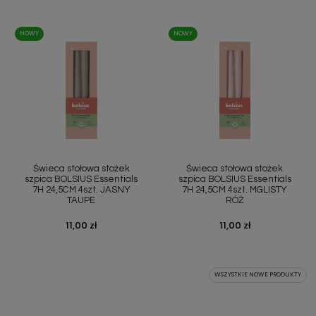
NOWY
NOWY
Świeca stołowa stożek
Świeca stołowa stożek
szpica BOLSIUS Essentials
szpica BOLSIUS Essentials
7H 24,5CM 4szt. JASNY
7H 24,5CM 4szt. MGLISTY
TAUPE
RÓŻ
Cena
11,00 zł
Cena
11,00 zł
WSZYSTKIE NOWE PRODUKTY