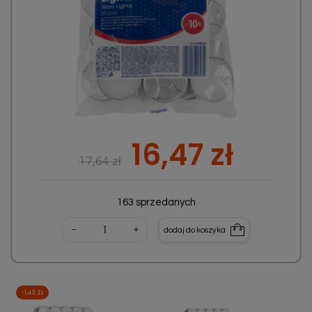
Cena podstawowa
Cena
16,47 zł
17,64 zł
163 sprzedanych
-
+
dodaj do koszyka
-1,43 ZŁ