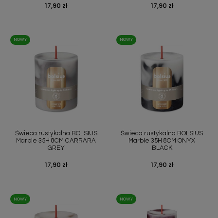
Cena
17,90 zł
Cena
17,90 zł
NOWY
NOWY
Świeca rustykalna BOLSIUS
Świeca rustykalna BOLSIUS
Marble 35H 8CM CARRARA
Marble 35H 8CM ONYX
GREY
BLACK
Cena
17,90 zł
Cena
17,90 zł
NOWY
NOWY