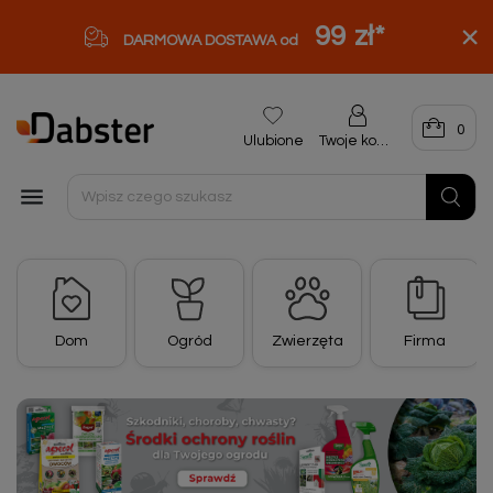
99 zł
*
DARMOWA DOSTAWA od
0
Ulubione
Twoje konto

Dom
Ogród
Zwierzęta
Firma