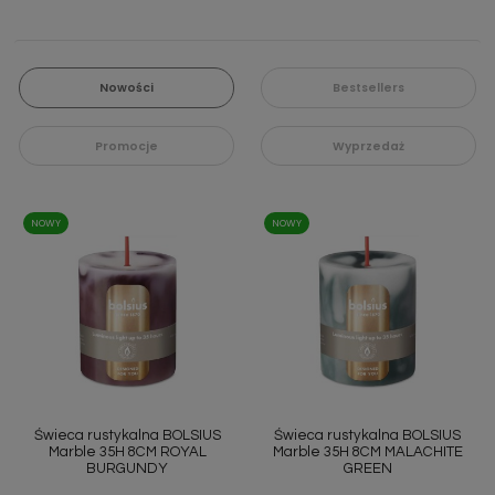
Nowości
Bestsellers
Promocje
Wyprzedaż
NOWY
NOWY
Świeca rustykalna BOLSIUS
Świeca rustykalna BOLSIUS
Marble 35H 8CM ROYAL
Marble 35H 8CM MALACHITE
BURGUNDY
GREEN