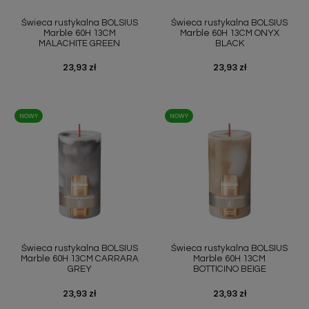
Świeca rustykalna BOLSIUS
Świeca rustykalna BOLSIUS
Marble 60H 13CM
Marble 60H 13CM ONYX
MALACHITE GREEN
BLACK
Cena
23,93 zł
Cena
23,93 zł
NOWY
NOWY
Świeca rustykalna BOLSIUS
Świeca rustykalna BOLSIUS
Marble 60H 13CM CARRARA
Marble 60H 13CM
GREY
BOTTICINO BEIGE
Cena
23,93 zł
Cena
23,93 zł