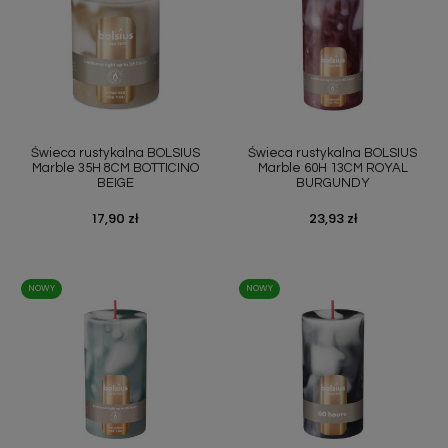
Świeca rustykalna BOLSIUS
Świeca rustykalna BOLSIUS
Marble 35H 8CM BOTTICINO
Marble 60H 13CM ROYAL
BEIGE
BURGUNDY
Cena
17,90 zł
Cena
23,93 zł
NOWY
NOWY