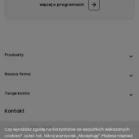
więcej o programach
Produkty
Nasza firma
Twoje konto
Kontakt
pon. - pt.
7:00 - 15:00
Czy wyrażasz zgodę na korzystanie ze wszystkich wskazanych
cookies? Jeżeli tak, kliknij w przycisk „Akceptuję”. Możesz również
Telefon:
(+48) 737 305 306