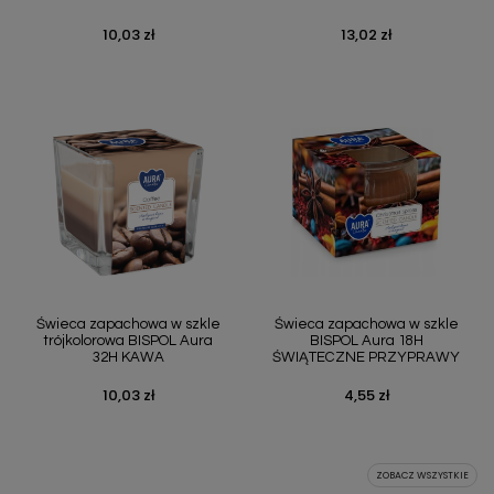
10,03 zł
13,02 zł
Cena
Cena
Świeca zapachowa w szkle
Świeca zapachowa w szkle
trójkolorowa BISPOL Aura
BISPOL Aura 18H
32H KAWA
ŚWIĄTECZNE PRZYPRAWY
10,03 zł
4,55 zł
Cena
Cena
ZOBACZ WSZYSTKIE