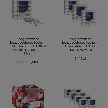
Podgrzewacze
Podgrzewacze
bezzapachowe tealight
bezzapachowe tealight
BISPOL Aura 3H MINI 100szt.
BISPOL Aura 8H NIGHT
+ Zapałki DABSTER_PL
LIGHTS 50szt. x3
38szt.
54,15 zł
Cena
17,93 zł
16,50 zł
Cena podstawowa
Cena