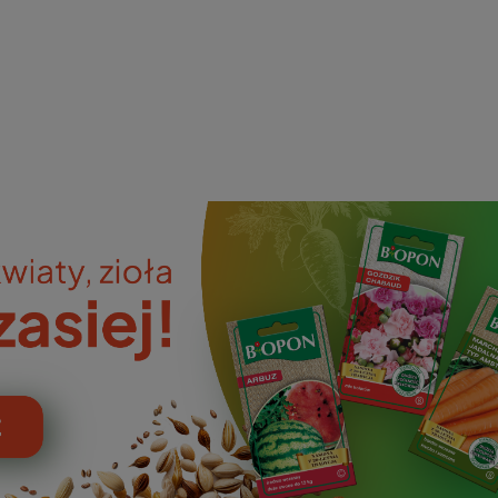
ieniczne
norazowe
kowaniowe
szystkie