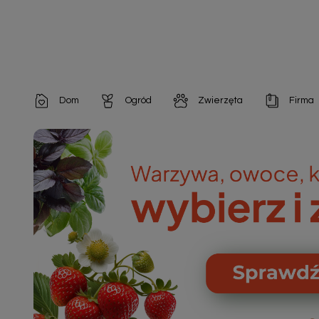
Dom
Ogród
Zwierzęta
Firma
Artykuły dekoracyjne
Chemia do architektury ogrodowej
Szampony i odżywki
Artykuły Hig
Artykuły do pielęgnacji
Chemia do oczek wodnych
Środki na pasożyty
Artykuły jed
Artykuły gospodarstwa domowego
Doniczki i pojemniki
Karmy i Przekąski dla Kotów
Artykuły opa
Artykuły higieniczne
Odstraszacze owadów
Chusteczki nawilżane

Artykuły jednorazowe
Odstraszacze zwierząt
Zobacz w
Artykuły opakowaniowe
Nawozy i preparaty
Zobacz wszystkie
Chemia gospodarcza
Narzędzia ogrodnicze
Nasiona