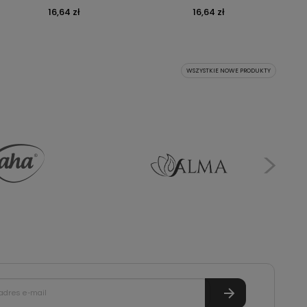
Cena
16,64 zł
Cena
16,64 zł
WSZYSTKIE NOWE PRODUKTY