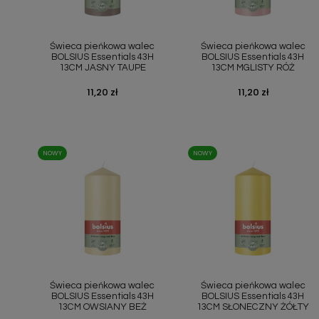
Szybki podgląd
Szybki podgląd


Świeca pieńkowa walec
Świeca pieńkowa walec
BOLSIUS Essentials 43H
BOLSIUS Essentials 43H
13CM JASNY TAUPE
13CM MGLISTY RÓŻ
Cena
11,20 zł
Cena
11,20 zł
NOWY
NOWY
Szybki podgląd
Szybki podgląd


Świeca pieńkowa walec
Świeca pieńkowa walec
BOLSIUS Essentials 43H
BOLSIUS Essentials 43H
13CM OWSIANY BEŻ
13CM SŁONECZNY ŻÓŁTY