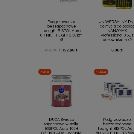
Szybki podgląd
Szybki podgl


Podgrzewacze
UNIWERSALNY Pły
bezzapachowe
do mycia do podłó
tealight BISPOL Aura
NANOMAX
8H NIGHT LIGHTS 50szt.
Professional 0,5L z
x8
dozownikiem x2
144,40 zł
132,88 zł
6,98 zł
Cena podstawowa
Cena
Cena
-4,11 ZŁ
-11,52 ZŁ
Szybki podgląd
Szybki podgl


DUŻA Świeca
Podgrzewacze
zapachowa w słoiku
bezzapachowe
BISPOL Aura 100H
tealight BISPOL Au
CZEKOLADA - WIŚNIA
8H NIGHT LIGHTS 50s