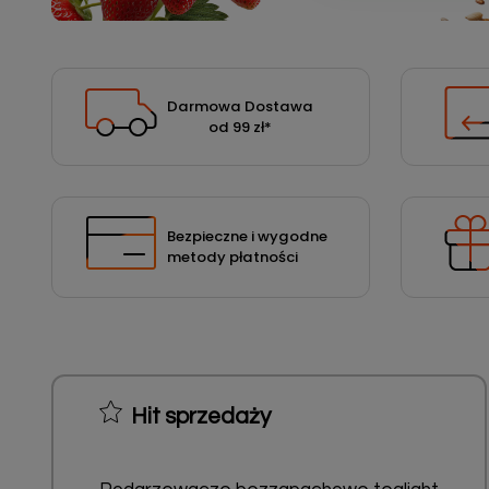
Podłoża
Pozostałe
Środki ochrony roślin
Darmowa Dostawa
od 99 zł
*
Środki ochrony roślin dla profesjonalistów
Zobacz wszystkie
Zobacz wszystkie
Bezpieczne i wygodne
metody płatności
Hit sprzedaży