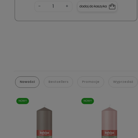
-
+
dodaj do koszyka
Nowości
Bestsellers
Promocje
Wyprzedaż
NOWY
NOWY