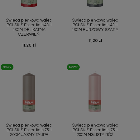
Szybki podgląd
Szybki podgląd


Świeca pieńkowa walec
Świeca pieńkowa walec
BOLSIUS Essentials 43H
BOLSIUS Essentials 43H
13CM DELIKATNA
13CM BURZOWY SZARY
CZERWIEŃ
Cena
11,20 zł
Cena
11,20 zł
NOWY
NOWY
Szybki podgląd
Szybki podgląd


Świeca pieńkowa walec
Świeca pieńkowa walec
BOLSIUS Essentials 75H
BOLSIUS Essentials 75H
20CM JASNY TAUPE
20CM MGLISTY RÓŻ