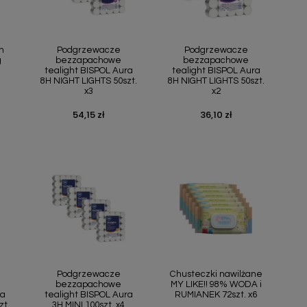
ąd
Szybki podgląd
Szybki podgląd


n
Podgrzewacze
Podgrzewacze
g
bezzapachowe
bezzapachowe
tealight BISPOL Aura
tealight BISPOL Aura
8H NIGHT LIGHTS 50szt.
8H NIGHT LIGHTS 50szt.
x3
x2
54,15 zł
36,10 zł
Cena
Cena
ąd
Szybki podgląd
Szybki podgląd


Podgrzewacze
Chusteczki nawilżane
bezzapachowe
MY LIKE!! 98% WODA i
ra
tealight BISPOL Aura
RUMIANEK 72szt. x6
zt.
3H MINI 100szt. x4