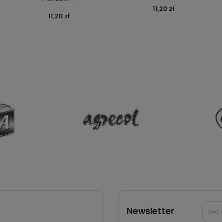
Cena
11,20 zł
Cena
11,20 zł
Newsletter