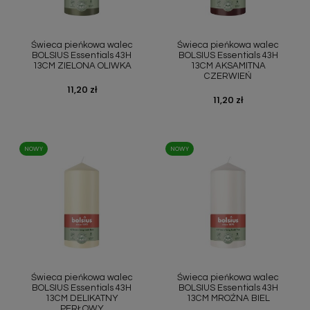
Szybki podgląd
Szybki podgląd


Świeca pieńkowa walec
Świeca pieńkowa walec
BOLSIUS Essentials 43H
BOLSIUS Essentials 43H
13CM ZIELONA OLIWKA
13CM AKSAMITNA
CZERWIEŃ
Cena
11,20 zł
Cena
11,20 zł
NOWY
NOWY
Szybki podgląd
Szybki podgląd


Świeca pieńkowa walec
Świeca pieńkowa walec
BOLSIUS Essentials 43H
BOLSIUS Essentials 43H
13CM DELIKATNY
13CM MROŹNA BIEL
PERŁOWY