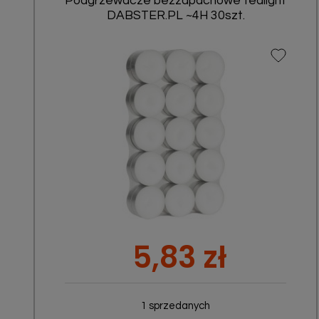
Podgrzewacze bezzapachowe tealight
DABSTER.PL ~4H 30szt.
Szybki podgląd

Cena
5,83 zł
1 sprzedanych