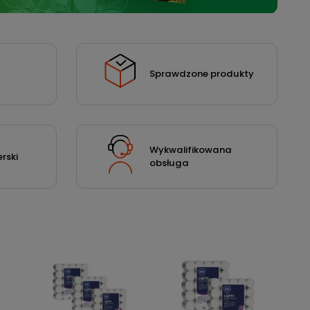
Sprawdzone produkty
Wykwalifikowana
rski
obsługa