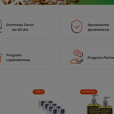
Darmowy Zwrot
Sprawdzony
do 30 dni
sprzedawca
Program
Program Partne
Lojalnościowy
-11,52 ZŁ
WYPRZEDAŻ!