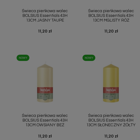
Szybki podgląd
Szybki podgląd


Świeca pieńkowa walec
Świeca pieńkowa walec
BOLSIUS Essentials 43H
BOLSIUS Essentials 43H
13CM JASNY TAUPE
13CM MGLISTY RÓŻ
Cena
11,20 zł
Cena
11,20 zł
NOWY
NOWY
Szybki podgląd
Szybki podgląd


Świeca pieńkowa walec
Świeca pieńkowa walec
BOLSIUS Essentials 43H
BOLSIUS Essentials 43H
13CM OWSIANY BEŻ
13CM SŁONECZNY ŻÓŁTY
Cena
11,20 zł
Cena
11,20 zł