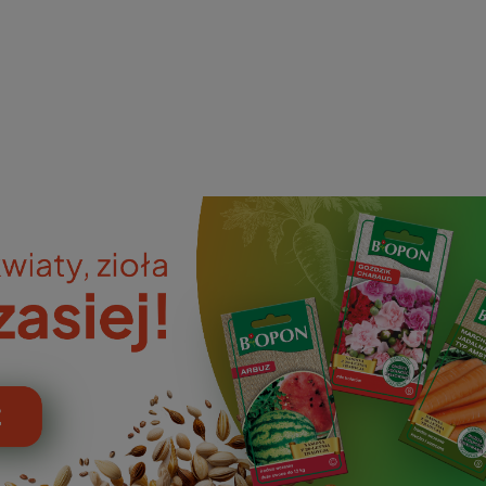
ieniczne
norazowe
kowaniowe
szystkie