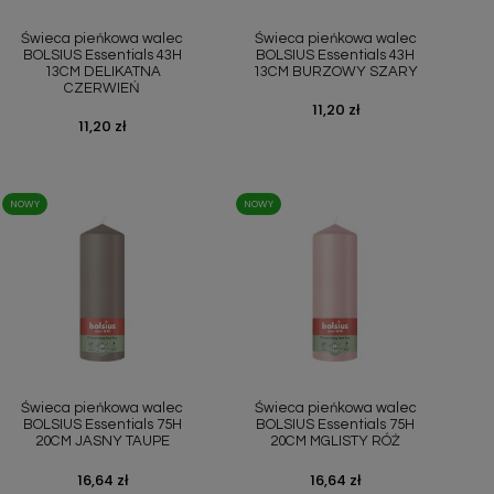
Szybki podgląd
Szybki podgląd


Świeca pieńkowa walec
Świeca pieńkowa walec
BOLSIUS Essentials 43H
BOLSIUS Essentials 43H
13CM DELIKATNA
13CM BURZOWY SZARY
CZERWIEŃ
Cena
11,20 zł
Cena
11,20 zł
NOWY
NOWY
Szybki podgląd
Szybki podgląd


Świeca pieńkowa walec
Świeca pieńkowa walec
BOLSIUS Essentials 75H
BOLSIUS Essentials 75H
20CM JASNY TAUPE
20CM MGLISTY RÓŻ
Cena
16,64 zł
Cena
16,64 zł