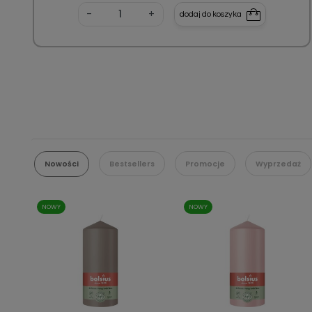
-
+
dodaj do koszyka
Nowości
Bestsellers
Promocje
Wyprzedaż
NOWY
NOWY