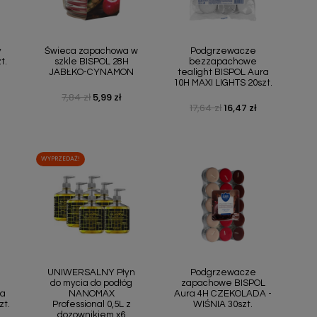
ąd
Szybki podgląd
Szybki podgląd


y
Świeca zapachowa w
Podgrzewacze
t.
szkle BISPOL 28H
bezzapachowe
JABŁKO-CYNAMON
tealight BISPOL Aura
10H MAXI LIGHTS 20szt.
7,84 zł
5,99 zł
Cena podstawowa
Cena
17,64 zł
16,47 zł
Cena podstawowa
Cena
WYPRZEDAŻ!
ąd
Szybki podgląd
Szybki podgląd


UNIWERSALNY Płyn
Podgrzewacze
do mycia do podłóg
zapachowe BISPOL
ra
NANOMAX
Aura 4H CZEKOLADA -
zt.
Professional 0,5L z
WIŚNIA 30szt.
dozownikiem x6