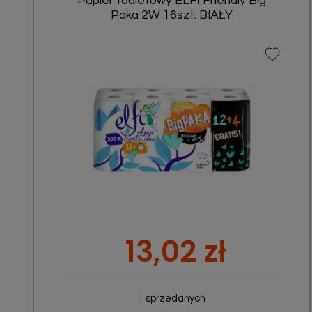
Papier toaletowy ELFI Friendly Big
Paka 2W 16szt. BIAŁY
Szybki podgląd

Cena
13,02 zł
1 sprzedanych