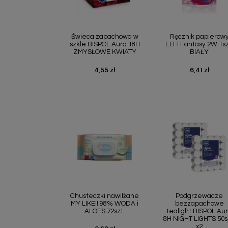
Szybki podgląd
Szybki podgl


Świeca zapachowa w
Ręcznik papierow
szkle BISPOL Aura 18H
ELFI Fantasy 2W 1sz
ZMYSŁOWE KWIATY
BIAŁY
4,55 zł
6,41 zł
Cena
Cena
Szybki podgląd
Szybki podgl


Chusteczki nawilżane
Podgrzewacze
MY LIKE!! 98% WODA i
bezzapachowe
ALOES 72szt.
tealight BISPOL Au
8H NIGHT LIGHTS 50s
x2