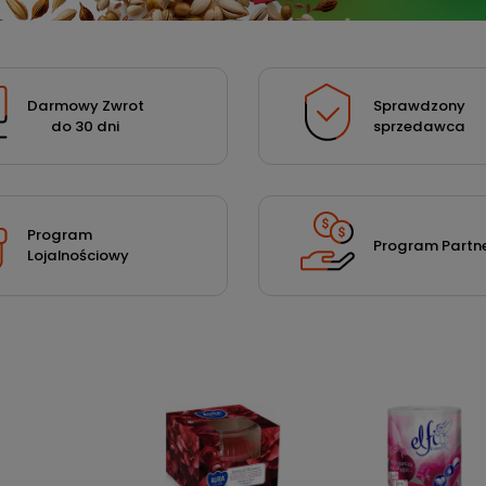
Darmowy Zwrot
Sprawdzony
do 30 dni
sprzedawca
Program
Program Partne
Lojalnościowy