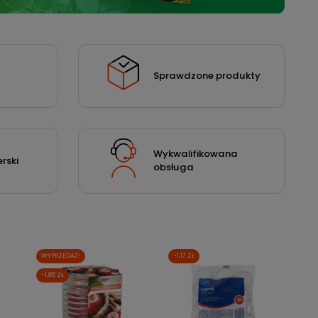
Sprawdzone produkty
Wykwalifikowana
rski
obsługa
WYPRZEDAŻ!
-1,17 ZŁ
-1,85 ZŁ