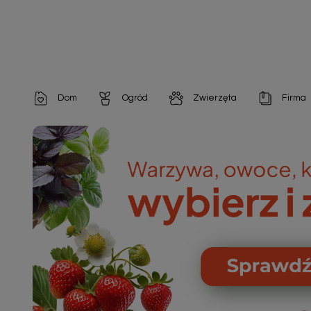
Dom
Ogród
Zwierzęta
Firma
Artykuły dekoracyjne
Chemia do architektury ogrodowej
Szampony i odżywki
Artykuły Hig
Artykuły do pielęgnacji
Chemia do oczek wodnych
Środki na pasożyty
Artykuły jed
Artykuły gospodarstwa domowego
Doniczki i pojemniki
Karmy i Przekąski dla Kotów
Artykuły opa
Artykuły higieniczne
Odstraszacze owadów
Chusteczki nawilżane

Artykuły jednorazowe
Odstraszacze zwierząt
Zobacz w
Artykuły opakowaniowe
Nawozy i preparaty
Zobacz wszystkie
Chemia gospodarcza
Narzędzia ogrodnicze
Nasiona