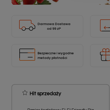
Podłoża
Pozostałe
Środki ochrony roślin
Darmowa Dostawa
od 99 zł
*
Środki ochrony roślin dla profesjonalistów
Zobacz wszystkie
Zobacz wszystkie
Bezpieczne i wygodne
metody płatności
Hit sprzedaży