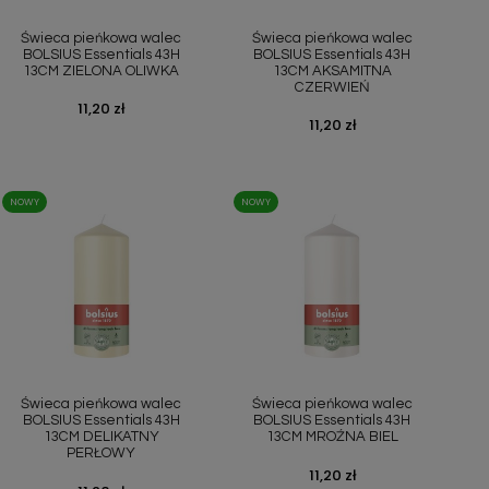
Szybki podgląd
Szybki podgląd


Świeca pieńkowa walec
Świeca pieńkowa walec
BOLSIUS Essentials 43H
BOLSIUS Essentials 43H
13CM ZIELONA OLIWKA
13CM AKSAMITNA
CZERWIEŃ
Cena
11,20 zł
Cena
11,20 zł
NOWY
NOWY
Szybki podgląd
Szybki podgląd


Świeca pieńkowa walec
Świeca pieńkowa walec
BOLSIUS Essentials 43H
BOLSIUS Essentials 43H
13CM DELIKATNY
13CM MROŹNA BIEL
PERŁOWY
Cena
11,20 zł
Cena