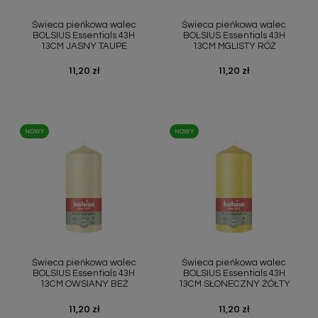
Szybki podgląd
Szybki podgląd


Świeca pieńkowa walec
Świeca pieńkowa walec
BOLSIUS Essentials 43H
BOLSIUS Essentials 43H
13CM JASNY TAUPE
13CM MGLISTY RÓŻ
Cena
11,20 zł
Cena
11,20 zł
NOWY
NOWY
Szybki podgląd
Szybki podgląd


Świeca pieńkowa walec
Świeca pieńkowa walec
BOLSIUS Essentials 43H
BOLSIUS Essentials 43H
13CM OWSIANY BEŻ
13CM SŁONECZNY ŻÓŁTY
Cena
11,20 zł
Cena
11,20 zł