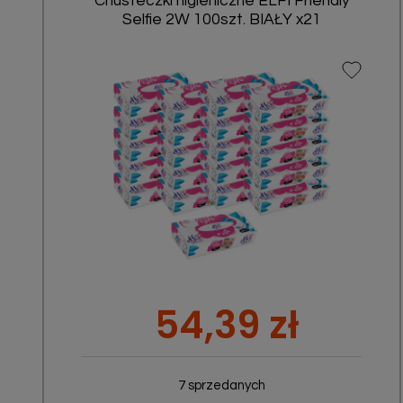
Chusteczki higieniczne ELFI Friendly
Selfie 2W 100szt. BIAŁY x21
Szybki podgląd

Cena
54,39 zł
7 sprzedanych