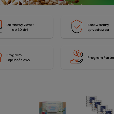
Darmowy Zwrot
Sprawdzony
do 30 dni
sprzedawca
Program
Program Partne
Lojalnościowy