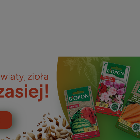
ieniczne
norazowe
kowaniowe
szystkie