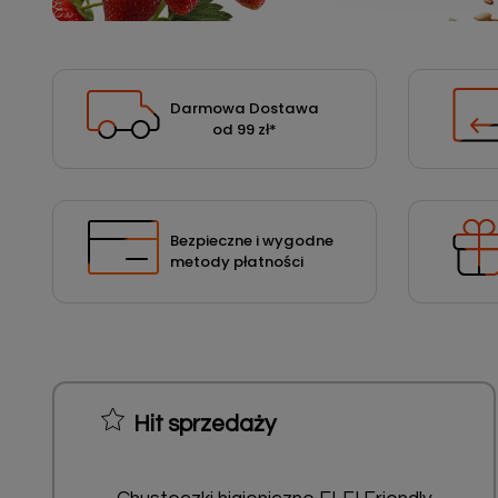
Podłoża
Pozostałe
Środki ochrony roślin
Darmowa Dostawa
od 99 zł
*
Środki ochrony roślin dla profesjonalistów
Zobacz wszystkie
Zobacz wszystkie
Bezpieczne i wygodne
metody płatności
Hit sprzedaży