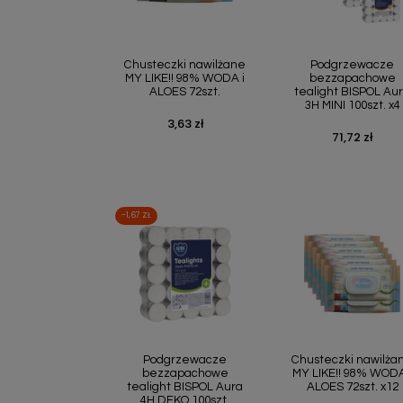
Szybki podgląd
Szybki podgl


Chusteczki nawilżane
Podgrzewacze
MY LIKE!! 98% WODA i
bezzapachowe
ALOES 72szt.
tealight BISPOL Au
3H MINI 100szt. x4
3,63 zł
Cena
71,72 zł
Cena
-1,67 ZŁ
Szybki podgląd
Szybki podgl


Podgrzewacze
Chusteczki nawilża
bezzapachowe
MY LIKE!! 98% WODA
tealight BISPOL Aura
ALOES 72szt. x12
4H DEKO 100szt.