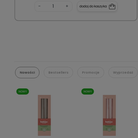
-
+
dodaj do koszyka
Nowości
Bestsellers
Promocje
Wyprzedaż
NOWY
NOWY