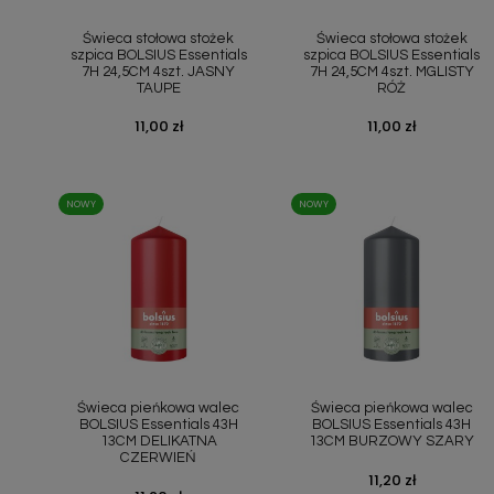
Szybki podgląd
Szybki podgląd


Świeca stołowa stożek
Świeca stołowa stożek
szpica BOLSIUS Essentials
szpica BOLSIUS Essentials
7H 24,5CM 4szt. JASNY
7H 24,5CM 4szt. MGLISTY
TAUPE
RÓŻ
Cena
11,00 zł
Cena
11,00 zł
NOWY
NOWY
Szybki podgląd
Szybki podgląd


Świeca pieńkowa walec
Świeca pieńkowa walec
BOLSIUS Essentials 43H
BOLSIUS Essentials 43H
13CM DELIKATNA
13CM BURZOWY SZARY
CZERWIEŃ
Cena
11,20 zł
Cena