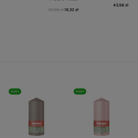
43,56 zł
Cena
20,99 zł
19,32 zł
Cena podstawowa
Cena
NOWY
NOWY