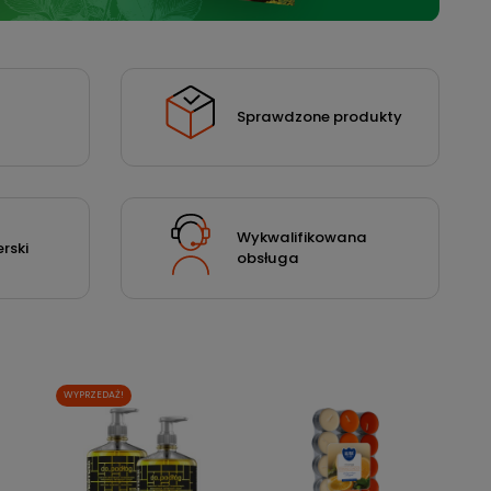
Sprawdzone produkty
Wykwalifikowana
rski
obsługa
WYPRZEDAŻ!