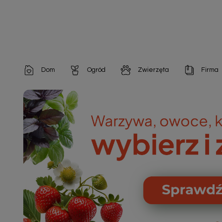
Dom
Ogród
Zwierzęta
Firma
Artykuły dekoracyjne
Chemia do architektury ogrodowej
Szampony i odżywki
Artykuły Hig
Artykuły do pielęgnacji
Chemia do oczek wodnych
Środki na pasożyty
Artykuły jed
Artykuły gospodarstwa domowego
Doniczki i pojemniki
Karmy i Przekąski dla Kotów
Artykuły opa
Artykuły higieniczne
Odstraszacze owadów
Chusteczki nawilżane

Artykuły jednorazowe
Odstraszacze zwierząt
Zobacz w
Artykuły opakowaniowe
Nawozy i preparaty
Zobacz wszystkie
Chemia gospodarcza
Narzędzia ogrodnicze
Nasiona