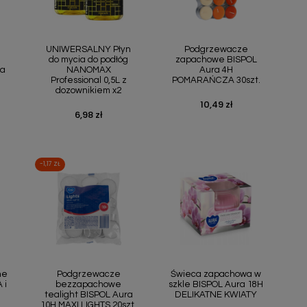
ąd
Szybki podgląd
Szybki podgląd


UNIWERSALNY Płyn
Podgrzewacze
do mycia do podłóg
zapachowe BISPOL
ra
NANOMAX
Aura 4H
Professional 0,5L z
POMARAŃCZA 30szt.
dozownikiem x2
10,49 zł
Cena
6,98 zł
Cena
-1,17 ZŁ
ąd
Szybki podgląd
Szybki podgląd


ne
Podgrzewacze
Świeca zapachowa w
 i
bezzapachowe
szkle BISPOL Aura 18H
tealight BISPOL Aura
DELIKATNE KWIATY
10H MAXI LIGHTS 20szt.